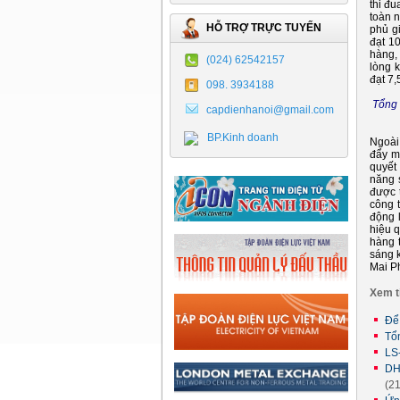
thi đ
toàn 
HỖ TRỢ TRỰC TUYẾN
phủ g
đạt 1
hàng,
(024) 62542157
lòng 
đạt 7
098. 3934188
Tổng 
capdienhanoi@gmail.com
BP.Kinh doanh
Ngoài
đẩy m
quyết
năng 
được t
công 
động 
hiệu q
hàng 
sáng k
Mai P
Xem t
Để
Tổ
LS
DH
(2