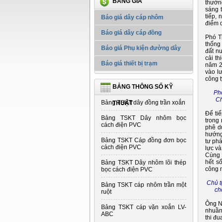
BẢNG GIÁ
thưởn
sáng 
tiếp, 
Báo giá dây cáp nhôm
điểm 
Báo giá dây cáp đồng
Phó T
thống
Báo giá Phụ kiện đường dây
đất n
cải t
Báo giá thiết bị trạm
năm 2
vào l
công t
BẢNG THÔNG SỐ KỸ
Ph
Ch
Bảng TSKT dây đồng trần xoắn
THUẬT
Để ti
Bảng TSKT Dây nhôm bọc
trong
cách điện PVC
phê d
hướng
Bảng TSKT Cáp đồng đơn bọc
tư phá
cách điện PVC
lực và
Cùng 
hết s
Bảng TSKT Dây nhôm lõi thép
công n
bọc cách điện PVC
Chủ t
Bảng TSKT cáp nhôm trần một
ch
ruột
Ông N
Bảng TSKT cáp vặn xoắn LV-
nhuần
ABC
thi đu