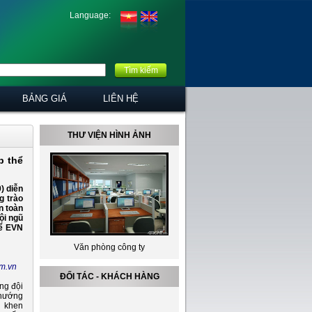
Language:
Tìm kiếm
BẢNG GIÁ
LIÊN HỆ
THƯ VIỆN HÌNH ẢNH
p thể
) diễn
g trào
n toàn
ội ngũ
để EVN
Văn phòng công ty
om.vn
ĐỐI TÁC - KHÁCH HÀNG
ng đội
 hướng
g khen