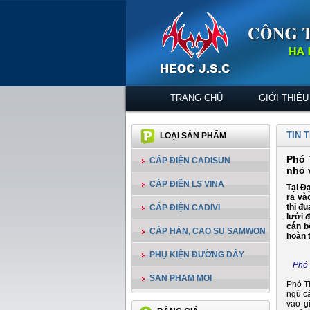
TRANG CHỦ
GIỚI THIỆU
TIN 
LOẠI SẢN PHẨM
Phó 
CÁP ĐIỆN CADISUN
nhỏ 
CÁP ĐIỆN LS VINA
Tại Đ
ra và
thi đ
CÁP ĐIỆN CADIVI
lưới 
cán b
CÁP HÀN, CAO SU SAMWON
hoàn 
PHỤ KIỆN ĐƯỜNG DÂY
Phó 
SAN PHAM MOI
Phó Th
ngũ c
vào g