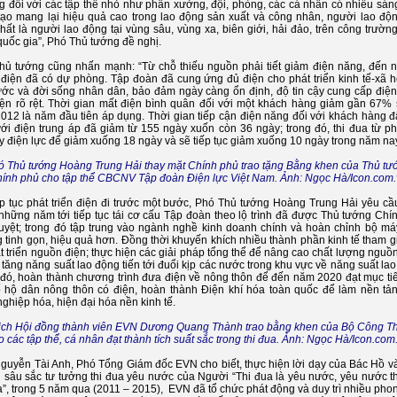
g đối với các tập thể nhỏ như phân xưởng, đội, phòng, các cá nhân có nhiều sáng
tạo mang lại hiệu quả cao trong lao động sản xuất và công nhân, người lao độn
nhất là người lao động tại vùng sâu, vùng xa, biên giới, hải đảo, trên công trườn
quốc gia”, Phó Thủ tướng đề nghị.
hủ tướng cũng nhấn mạnh: “Từ chỗ thiếu nguồn phải tiết giảm điện năng, đến n
 điện đã có dự phòng. Tập đoàn đã cung ứng đủ điện cho phát triển kinh tế-xã h
ước và đời sống nhân dân, bảo đảm ngày càng ổn định, độ tin cậy cung cấp điệ
hiện rõ rệt. Thời gian mất điện bình quân đối với một khách hàng giảm gần 67% 
012 là năm đầu tiên áp dụng. Thời gian tiếp cận điện năng đối với khách hàng đ
ưới điện trung áp đã giảm từ 155 ngày xuốn còn 36 ngày; trong đó, thi đua từ ph
y điện lực để giảm xuống 18 ngày và sẽ tiếp tục giảm xuống 10 ngày trong năm nay
ó Thủ tướng Hoàng Trung Hải thay mặt Chính phủ trao tặng Bằng khen của Thủ tư
ính phủ cho tập thể CBCNV Tập đoàn Điện lực Việt Nam. Ảnh: Ngọc Hà/Icon.com
ếp tục phát triển điện đi trước một bước, Phó Thủ tướng Hoàng Trung Hải yêu c
 những năm tới tiếp tục tái cơ cấu Tập đoàn theo lộ trình đã được Thủ tướng Chí
uyệt; trong đó tập trung vào ngành nghề kinh doanh chính và hoàn chỉnh bộ má
 tinh gọn, hiệu quả hơn. Đồng thời khuyến khích nhiều thành phần kinh tế tham g
t triển nguồn điện; thực hiện các giải pháp tổng thể để nâng cao chất lượng nguồ
 tăng năng suất lao động tiến tới đuổi kịp các nước trong khu vực về năng suất la
đó, hoàn thành chương trình đưa điện về nông thôn để đến năm 2020 đạt mục ti
ố hộ dân nông thôn có điện, hoàn thành Điện khí hóa toàn quốc để làm nền tả
ghiệp hóa, hiện đại hóa nền kinh tế.
ịch Hội đồng thành viên EVN Dương Quang Thành trao bằng khen của Bộ Công 
o các tập thể, cá nhân đạt thành tích suất sắc trong thi đua. Ảnh: Ngọc Hà/Icon.com
guyễn Tài Anh, Phó Tổng Giám đốc EVN cho biết, thực hiện lời dạy của Bác Hồ v
 sâu sắc tư tưởng thi đua yêu nước của Người “Thi đua là yêu nước, yêu nước th
a”, trong 5 năm qua (2011 – 2015), EVN đã tổ chức phát động và duy trì nhiều phon