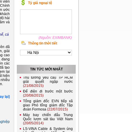
n viên
Việt Nam và Lào nên kết nối
Tỷ giá ngoại tệ
 Chính
lưới điện quốc gia
ăm ước
(21/11/2022)
 khách
Đóng điện đường dây 220kV
độ hài
Lào Cai - Bảo Thắng, góp
năm và
phần đảm bảo điện cho miền
Bắc
(04/10/2022)
hể, cá
EVNHANOI góp phần vào
(Nguồn: EXIMBANK)
thành công của Đại hội Đảng
bộ Thành phố Hà Nội lần thứ
Thông tin thời tiết
iên đã
XVII
(19/10/2020)
, giải
Phó Thủ tướng Hoàng Trung
ng cao
Hải: EVN chú trọng khen
à đang
thưởng các tập thể nhỏ và
rên các
người lao động trực tiếp
đã tạo
(25/08/2015)
TIN TỨC MỚI NHẤT
em lại
Thủ tướng yêu cầu TP HCM
t hiện
giải quyết ngập nước
 nhiều
(21/08/2015)
n.
Để điện đi trước một bước
(20/08/2015)
ay lại]
Tổng giám đốc EVN tiếp xã
giao Phó tổng giám đốc Tập
đoàn Formosa
(22/07/2015)
Máy bay chiến đấu Trung
Quốc lượn sát tàu Việt Nam
(20/05/2014)
nghiệp
LS-VINA Cable & System ủng
hộ đồng bào Miền Trung.