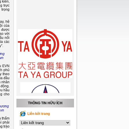
 kiến,
g trực
g trọng
ay, hệ
ội của
n được
so với
ấu nối
ía các
”.
ớng
.vn
ầu EVN
nh phủ
y theo
ia đầu
n nhân
o động.
êu hầu
ng cho
THÔNG TIN HỮU ÍCH
Thương
.vn
Liên kết trang
à thấm
ì phải
g trào