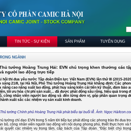
TIN TỨC - SỰ KIỆN
SẢN PHẨM
TUYỂN DỤNG
TRONG NGÀNH
Thủ tướng Hoàng Trung Hải: EVN chú trọng khen thưởng các tậ
và người lao động trực tiếp
ại hội thi đua yêu nước Tập đoàn Điện lực Việt Nam (EVN) lần thứ III (2015-2020
o sáng 21/8, tại Hà Nội, Phó Thủ tướng Hoàng Trung Hải khẳng định: Các phon
ua nâng cao năng suất lao động, phát huy sáng kiến cải tiến kỹ thuật, đảm bảo a
điện, tối ưu hóa chi phí sản xuất… đã được phát động sâu rộng, hiệu quả trong đ
ộ, công nhân viên người lao động và đến từng đơn vị, góp phần quan trọng 
thành xuất sắc các nhiệm vụ sản xuất kinh doanh.
Thủ tướng Chính phủ Hoàng Trung Hải phát biểu tại buổi lễ. Ảnh: Ngọc Hà/Icon.c
ủ tướng chỉ đạo EVN trong 5 năm tới tiếp tục phát động các phong trào thi đua tro
án bộ, công nhân viên người lao động với nội dung phong phú, thiết thực hơn và
iải quyết các nhiệm vụ trọng tâm, cấp bách của Tập đoàn. “Đặc biệt chú trọn