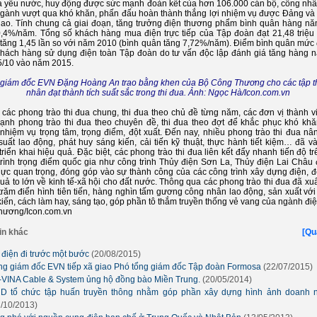
ua yêu nước, huy động được sức mạnh đoàn kết của hơn 106.000 cán bộ, công nhâ
ngành vượt qua khó khăn, phấn đấu hoàn thành thắng lợi nhiệm vụ được Đảng và
iao. Tính chung cả giai đoạn, tăng trưởng điện thương phẩm bình quân hàng n
0,4%/năm. Tổng số khách hàng mua điện trực tiếp của Tập đoàn đạt 21,48 triệu
 tăng 1,45 lần so với năm 2010 (bình quân tăng 7,72%/năm). Điểm bình quân mức 
khách hàng sử dụng điện toàn Tập đoàn do tư vấn độc lập đánh giá tăng hàng 
,5/10 vào năm 2015.
giám đốc EVN Đặng Hoàng An trao bằng khen của Bộ Công Thương cho các tập t
nhân đạt thành tích suất sắc trong thi đua. Ảnh: Ngọc Hà/Icon.com.vn
 các phong trào thi đua chung, thi đua theo chủ đề từng năm, các đơn vị thành v
ạnh phong trào thi đua theo chuyên đề, thi đua theo đợt để khắc phục khó khăn
 nhiệm vụ trọng tâm, trọng điểm, đột xuất. Đến nay, nhiều phong trào thi đua nâ
suất lao động, phát huy sáng kiến, cải tiến kỹ thuật, thực hành tiết kiệm… đã v
riển khai hiệu quả. Đặc biệt, các phong trào thi đua liên kết đẩy nhanh tiến độ t
trình trọng điểm quốc gia như công trình Thủy điện Sơn La, Thủy điện Lai Châu 
lực quan trọng, đóng góp vào sự thành công của các công trình xây dựng điện, đ
uả to lớn về kinh tế-xã hội cho đất nước. Thông qua các phong trào thi đua đã xuấ
trăm điển hình tiên tiến, hàng nghìn tấm gương công nhân lao động, sản xuất với
iến, cách làm hay, sáng tạo, góp phần tô thắm truyền thống vẻ vang của ngành điệ
hương/Icon.com.vn
in khác
[Qu
 điện đi trước một bước
(20/08/2015)
ng giám đốc EVN tiếp xã giao Phó tổng giám đốc Tập đoàn Formosa
(22/07/2015)
-VINA Cable & System ủng hộ đồng bào Miền Trung.
(20/05/2014)
D tổ chức tập huấn truyền thông nhằm góp phần xây dựng hình ảnh doanh 
1/10/2013)