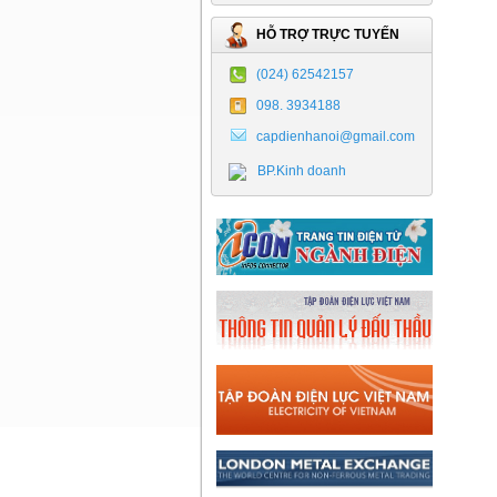
HỖ TRỢ TRỰC TUYẾN
(024) 62542157
098. 3934188
capdienhanoi@gmail.com
BP.Kinh doanh