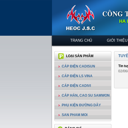
TRANG CHỦ
GIỚI THIỆU
TUYỂ
LOẠI SẢN PHẨM
Tin t
CÁP ĐIỆN CADISUN
02/06
CÁP ĐIỆN LS VINA
CÁP ĐIỆN CADIVI
CÁP HÀN, CAO SU SAMWON
PHỤ KIỆN ĐƯỜNG DÂY
SAN PHAM MOI