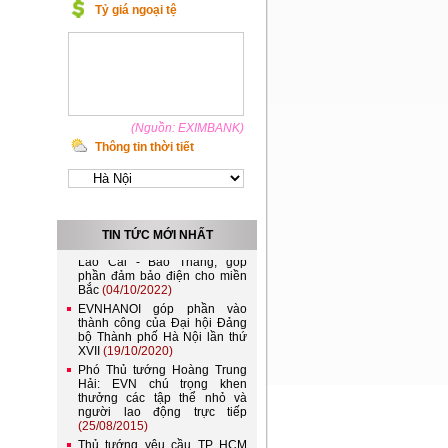
Tỷ giá ngoại tệ
(Nguồn: EXIMBANK)
Thông tin thời tiết
Việt Nam và Lào nên kết nối
lưới điện quốc gia
(21/11/2022)
TIN TỨC MỚI NHẤT
Đóng điện đường dây 220kV
Lào Cai - Bảo Thắng, góp
phần đảm bảo điện cho miền
Bắc
(04/10/2022)
EVNHANOI góp phần vào
thành công của Đại hội Đảng
bộ Thành phố Hà Nội lần thứ
XVII
(19/10/2020)
Phó Thủ tướng Hoàng Trung
Hải: EVN chú trọng khen
thưởng các tập thể nhỏ và
người lao động trực tiếp
(25/08/2015)
Thủ tướng yêu cầu TP HCM