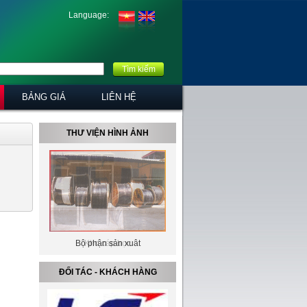
Language:
Tìm kiếm
BẢNG GIÁ
LIÊN HỆ
THƯ VIỆN HÌNH ẢNH
Bộ phận sản xuât
Kho cáp bọc
ĐỐI TÁC - KHÁCH HÀNG