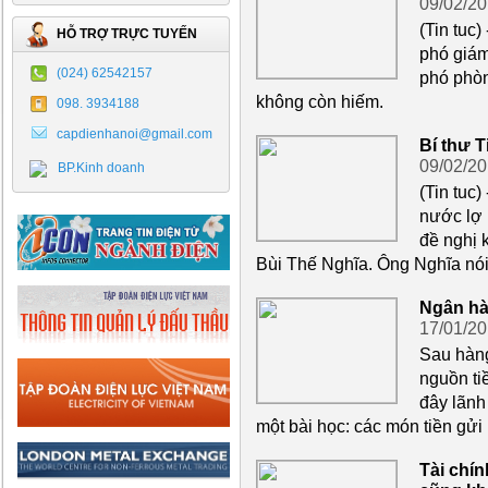
09/02/2
(Tin tuc
HỖ TRỢ TRỰC TUYẾN
phó giám
(024) 62542157
phó phòn
không còn hiếm.
098. 3934188
capdienhanoi@gmail.com
Bí thư 
09/02/2
BP.Kinh doanh
(Tin tuc)
nước lợ 
đề nghị 
Bùi Thế Nghĩa. Ông Nghĩa nói 
Ngân hà
17/01/2
Sau hàng
nguồn ti
đây lãnh
một bài học: các món tiền gửi
Tài chín