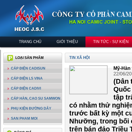
TRANG CHỦ
GIỚI THIỆU
TIN TỨC - SỰ KIỆN
TIN XÃ HỘI
LOẠI SẢN PHẨM
Mỹ-Hàn 
CÁP ĐIỆN CADISUN
22/06/2
CÁP ĐIỆN LS VINA
(Dân 
Quốc 
CÁP ĐIỆN CADIVI
tập t
CÁP HÀN, CAO SU SAMWON
có nhằm thử nghiệ
PHỤ KIỆN ĐƯỜNG DÂY
trước bất kỳ một c
SAN PHAM MOI
Nhưỡng, trong bối 
trên bán đảo Triều 