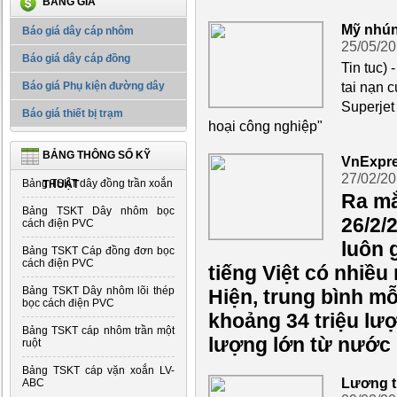
BẢNG GIÁ
Mỹ nhún
Báo giá dây cáp nhôm
25/05/2
Báo giá dây cáp đồng
Tin tuc)
tai nạn 
Báo giá Phụ kiện đường dây
Superjet 
Báo giá thiết bị trạm
hoại công nghiệp"
BẢNG THÔNG SỐ KỸ
VnExpres
27/02/2
Bảng TSKT dây đồng trần xoắn
THUẬT
Ra mắ
Bảng TSKT Dây nhôm bọc
26/2/
cách điện PVC
luôn g
Bảng TSKT Cáp đồng đơn bọc
cách điện PVC
tiếng Việt có nhiều
Bảng TSKT Dây nhôm lõi thép
Hiện, trung bình m
bọc cách điện PVC
khoảng 34 triệu lượ
Bảng TSKT cáp nhôm trần một
lượng lớn từ nước 
ruột
Bảng TSKT cáp vặn xoắn LV-
Lương t
ABC