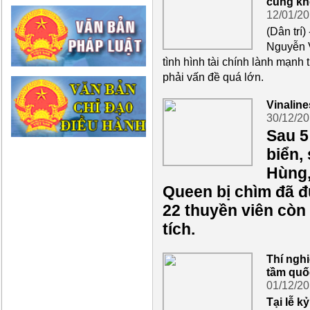
cũng kh
12/01/2
(Dân trí
Nguyễn V
tình hình tài chính lành mạnh t
phải vấn đề quá lớn.
Vinaline
30/12/2
Sau 5
biển,
Hùng,
Queen bị chìm đã đ
22 thuyền viên còn 
tích.
Thí nghi
tầm quố
01/12/2
Tại lễ k