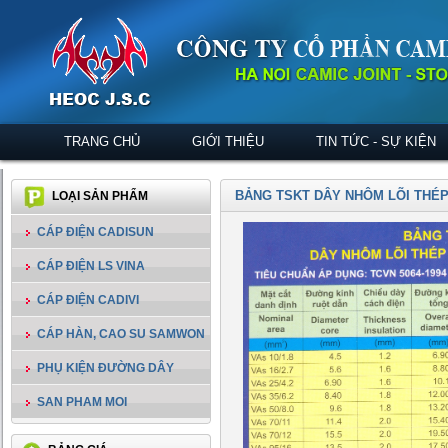
TRANG CHỦ
GIỚI THIỆU
TIN TỨC - SỰ KIỆN
BẢNG TSKT DÂY NHÔM LÕI THÉP
LOẠI SẢN PHẨM
CÁP ĐIỆN CADISUN
CÁP ĐIỆN LS VINA
CÁP ĐIỆN CADIVI
CÁP HÀN, CAO SU SAMWON
PHỤ KIỆN ĐƯỜNG DÂY
SAN PHAM MOI