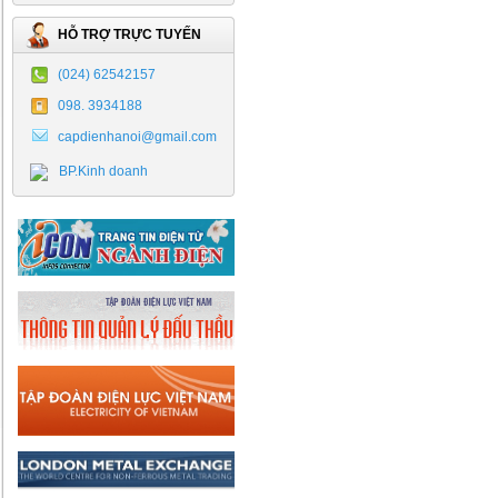
HỖ TRỢ TRỰC TUYẾN
(024) 62542157
098. 3934188
capdienhanoi@gmail.com
BP.Kinh doanh