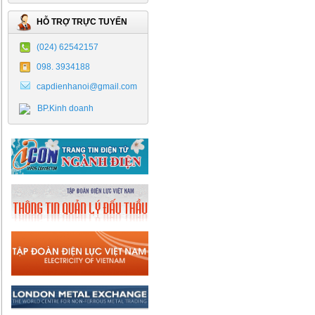
HỖ TRỢ TRỰC TUYẾN
(024) 62542157
098. 3934188
capdienhanoi@gmail.com
BP.Kinh doanh