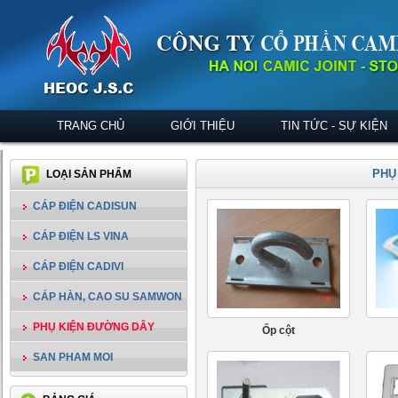
TRANG CHỦ
GIỚI THIỆU
TIN TỨC - SỰ KIỆN
PHỤ
LOẠI SẢN PHẨM
CÁP ĐIỆN CADISUN
CÁP ĐIỆN LS VINA
CÁP ĐIỆN CADIVI
CÁP HÀN, CAO SU SAMWON
PHỤ KIỆN ĐƯỜNG DÂY
Ốp cột
SAN PHAM MOI