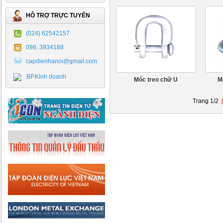
HỖ TRỢ TRỰC TUYẾN
(024) 62542157
098. 3934188
capdienhanoi@gmail.com
BP.Kinh doanh
Móc treo chữ U
M
Trang 1/2