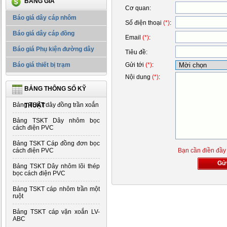
BẢNG GIÁ
Cơ quan
:
Báo giá dây cáp nhôm
Số điện thoại
(*)
:
Báo giá dây cáp đồng
Email
(*)
:
Báo giá Phụ kiện đường dây
Tiêu đề
:
Báo giá thiết bị trạm
Gửi tới
(*)
:
Nội dung
(*)
:
BẢNG THÔNG SỐ KỸ
Bảng TSKT dây đồng trần xoắn
THUẬT
Bảng TSKT Dây nhôm bọc
cách điện PVC
Bảng TSKT Cáp đồng đơn bọc
cách điện PVC
Bạn cần điền đầy 
Gử
Bảng TSKT Dây nhôm lõi thép
bọc cách điện PVC
Bảng TSKT cáp nhôm trần một
ruột
Bảng TSKT cáp vặn xoắn LV-
ABC