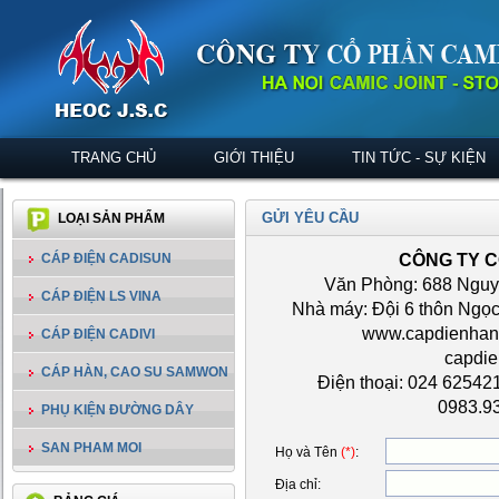
TRANG CHỦ
GIỚI THIỆU
TIN TỨC - SỰ KIỆN
GỬI YÊU CẦU
LOẠI SẢN PHẨM
CÔNG TY C
CÁP ĐIỆN CADISUN
Văn Phòng: 688 Nguyễ
CÁP ĐIỆN LS VINA
Nhà máy: Đội 6 thôn Ngọc 
www.capdien
CÁP ĐIỆN CADIVI
capdi
CÁP HÀN, CAO SU SAMWON
Điện thoại: 024 62542
0983.9
PHỤ KIỆN ĐƯỜNG DÂY
SAN PHAM MOI
Họ và Tên
(*)
:
Địa chỉ
: