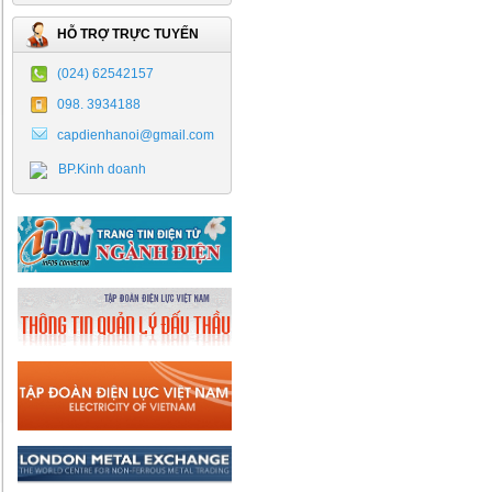
HỖ TRỢ TRỰC TUYẾN
(024) 62542157
098. 3934188
capdienhanoi@gmail.com
BP.Kinh doanh