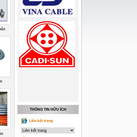
oắn
òn
THÔNG TIN HỮU ÍCH
Liên kết trang
ắn