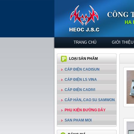
TRANG CHỦ
GIỚI THIỆU
LOẠI SẢN PHẨM
CÁP ĐIỆN CADISUN
CÁP ĐIỆN LS VINA
CÁP ĐIỆN CADIVI
CÁP HÀN, CAO SU SAMWON
PHỤ KIỆN ĐƯỜNG DÂY
SAN PHAM MOI