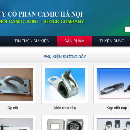
TIN TỨC - SỰ KIỆN
SẢN PHẨM
TUYỂN DỤNG
PHỤ KIỆN ĐƯỜNG DÂY
Ốp cột
Móc treo cáp
Kẹp xiết cáp