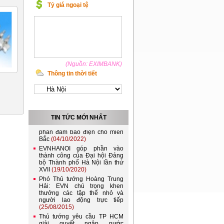
Tỷ giá ngoại tệ
(Nguồn: EXIMBANK)
Thông tin thời tiết
Việt Nam và Lào nên kết nối
lưới điện quốc gia
(21/11/2022)
Đóng điện đường dây 220kV
TIN TỨC MỚI NHẤT
Lào Cai - Bảo Thắng, góp
phần đảm bảo điện cho miền
Bắc
(04/10/2022)
EVNHANOI góp phần vào
thành công của Đại hội Đảng
bộ Thành phố Hà Nội lần thứ
XVII
(19/10/2020)
Phó Thủ tướng Hoàng Trung
Hải: EVN chú trọng khen
thưởng các tập thể nhỏ và
người lao động trực tiếp
(25/08/2015)
Thủ tướng yêu cầu TP HCM
giải quyết ngập nước