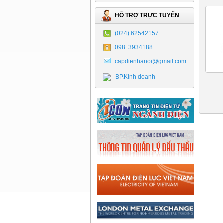
HỖ TRỢ TRỰC TUYẾN
(024) 62542157
098. 3934188
capdienhanoi@gmail.com
BP.Kinh doanh