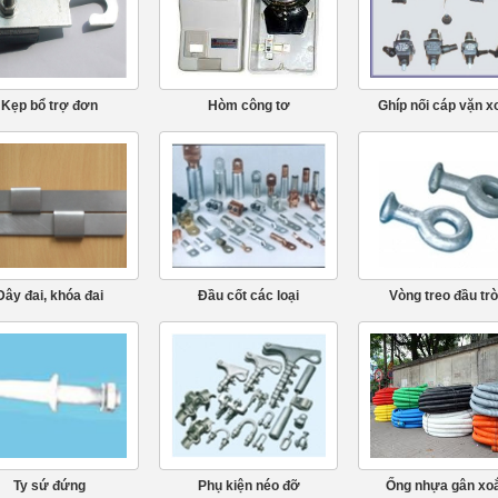
Kẹp bổ trợ đơn
Hòm công tơ
Ghíp nối cáp vặn x
Dây đai, khóa đai
Đầu cốt các loại
Vòng treo đầu tr
Ty sứ đứng
Phụ kiện néo đỡ
Ống nhựa gân xo