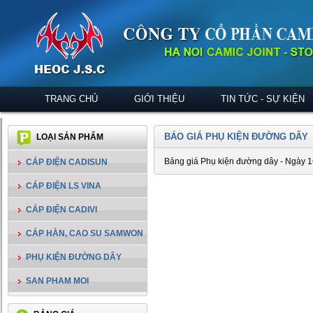
TRANG CHỦ
GIỚI THIỆU
TIN TỨC - SỰ KIỆN
BÁO GIÁ PHỤ KIỆN ĐƯỜNG DÂY
LOẠI SẢN PHẨM
Bảng giá Phụ kiện đường dây - Ngày 
CÁP ĐIỆN CADISUN
CÁP ĐIỆN LS VINA
CÁP ĐIỆN CADIVI
CÁP HÀN, CAO SU SAMWON
PHỤ KIỆN ĐƯỜNG DÂY
SAN PHAM MOI