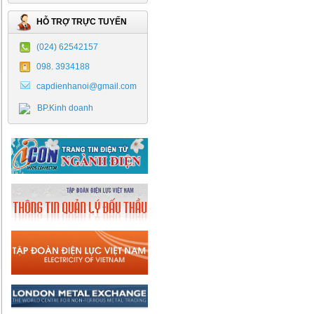
HỖ TRỢ TRỰC TUYẾN
(024) 62542157
098. 3934188
capdienhanoi@gmail.com
BP.Kinh doanh