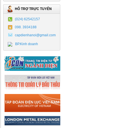
HỖ TRỢ TRỰC TUYẾN
(024) 62542157
098. 3934188
capdienhanoi@gmail.com
BP.Kinh doanh