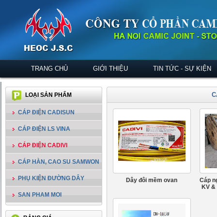
TRANG CHỦ
GIỚI THIỆU
TIN TỨC - SỰ KIỆN
C
LOẠI SẢN PHẨM
CÁP ĐIỆN CADISUN
CÁP ĐIỆN LS VINA
CÁP ĐIỆN CADIVI
CÁP HÀN, CAO SU SAMWON
PHỤ KIỆN ĐƯỜNG DÂY
Dây đôi mềm ovan
Cáp n
KV &
SAN PHAM MOI