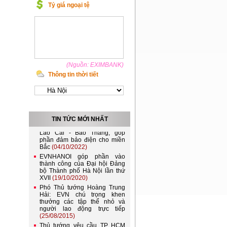
Tỷ giá ngoại tệ
(Nguồn: EXIMBANK)
Thông tin thời tiết
Việt Nam và Lào nên kết nối
lưới điện quốc gia
(21/11/2022)
TIN TỨC MỚI NHẤT
Đóng điện đường dây 220kV
Lào Cai - Bảo Thắng, góp
phần đảm bảo điện cho miền
Bắc
(04/10/2022)
EVNHANOI góp phần vào
thành công của Đại hội Đảng
bộ Thành phố Hà Nội lần thứ
XVII
(19/10/2020)
Phó Thủ tướng Hoàng Trung
Hải: EVN chú trọng khen
thưởng các tập thể nhỏ và
người lao động trực tiếp
(25/08/2015)
Thủ tướng yêu cầu TP HCM