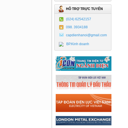
HỖ TRỢ TRỰC TUYẾN
(024) 62542157
098. 3934188
capdienhanoi@gmail.com
BP.Kinh doanh