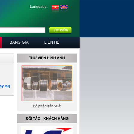
Language:
Tìm kiếm
BẢNG GIÁ
LIÊN HỆ
THƯ VIỆN HÌNH ẢNH
ay lại]
Bộ phận sản xuât
Kho cáp bọc
ĐỐI TÁC - KHÁCH HÀNG