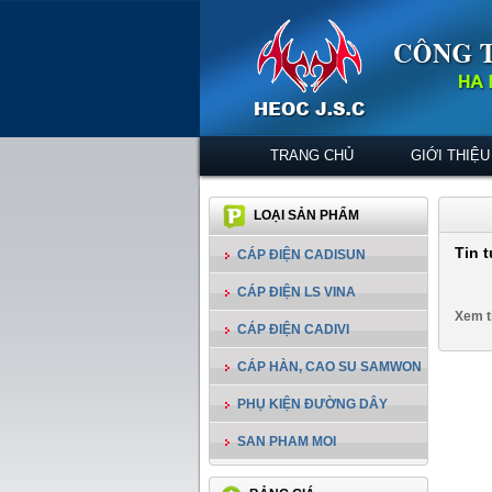
TRANG CHỦ
GIỚI THIỆU
LOẠI SẢN PHẨM
Tin 
CÁP ĐIỆN CADISUN
CÁP ĐIỆN LS VINA
Xem t
CÁP ĐIỆN CADIVI
CÁP HÀN, CAO SU SAMWON
PHỤ KIỆN ĐƯỜNG DÂY
SAN PHAM MOI