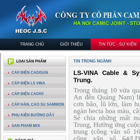
TRANG CHỦ
GIỚI THIỆU
TIN TỨC - SỰ KIỆN
TIN TRONG NGÀNH
LOẠI SẢN PHẨM
LS-VINA Cable & S
CÁP ĐIỆN CADISUN
Trung.
CÁP ĐIỆN LS VINA
Trong tháng 10 vừa qu
CÁP ĐIỆN CADIVI
An đến Quảng Nam) liê
cơn bão, lũ lớn, làm 
CÁP HÀN, CAO SU SAMWON
ngàn hecta hoa màu, cây
PHỤ KIỆN ĐƯỜNG DÂY
Sẻ chia những mất má
Trung, Hưởng ứng cuộc
SAN PHAM MOI
trung (công văn số 
công văn số 64/LĐ