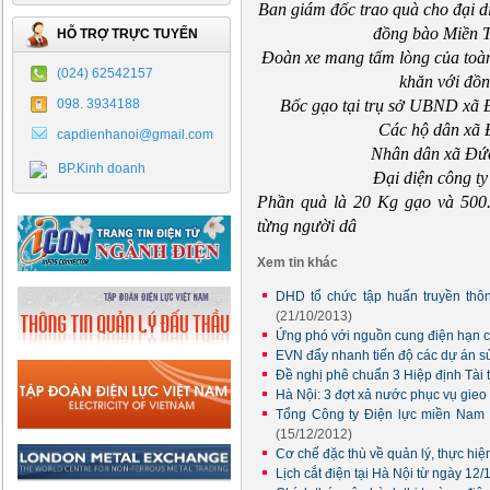
Ban giám đốc trao quà cho đại di
đồng bào Miền T
HỖ TRỢ TRỰC TUYẾN
Đoàn xe mang tấm lòng của toà
(024) 62542157
khăn với đồn
Bốc gạo tại trụ sở UBND xã 
098. 3934188
Các hộ dân xã 
capdienhanoi@gmail.com
Nhân dân xã Đứ
BP.Kinh doanh
Đại diện công ty
Phần quà là 20 Kg gạo và 500.0
từng người dâ
Xem tin khác
DHD tổ chức tập huấn truyền th
(21/10/2013)
Ứng phó với nguồn cung điện hạn 
EVN đẩy nhanh tiến độ các dự án 
Đề nghị phê chuẩn 3 Hiệp định Tài 
Hà Nội: 3 đợt xả nước phục vụ gie
Tổng Công ty Điện lực miền Nam b
(15/12/2012)
Cơ chế đặc thù về quản lý, thực hi
Lịch cắt điện tại Hà Nội từ ngày 12