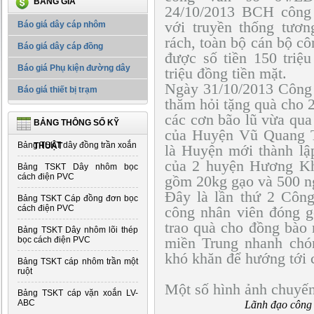
BẢNG GIÁ
24/10/2013 BCH công 
với truyền thống tươn
Báo giá dây cáp nhôm
rách, toàn bộ cán bộ c
Báo giá dây cáp đồng
được số tiền 150 triệ
Báo giá Phụ kiện đường dây
triệu đồng tiền mặt.
Ngày 31/10/2013 Công t
Báo giá thiết bị trạm
thăm hỏi tặng quà cho 
các cơn bão lũ vừa qu
BẢNG THÔNG SỐ KỸ
của Huyện Vũ Quang 
Bảng TSKT dây đồng trần xoắn
THUẬT
là Huyện mới thành lậ
của 2 huyện Hương Kh
Bảng TSKT Dây nhôm bọc
cách điện PVC
gồm 20kg gạo và 500 n
Đây là lần thứ 2 Công
Bảng TSKT Cáp đồng đơn bọc
cách điện PVC
công nhân viên đóng g
trao quà cho đồng bào
Bảng TSKT Dây nhôm lõi thép
bọc cách điện PVC
miền Trung nhanh chó
khó khăn để hướng tới 
Bảng TSKT cáp nhôm trần một
ruột
Một số hình ảnh chuyến
Bảng TSKT cáp vặn xoắn LV-
ABC
Lãnh đạo công 