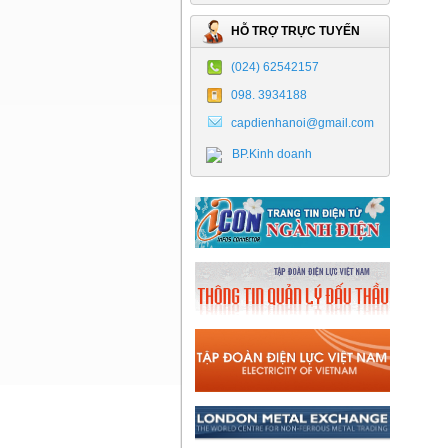
HỖ TRỢ TRỰC TUYẾN
(024) 62542157
098. 3934188
capdienhanoi@gmail.com
BP.Kinh doanh