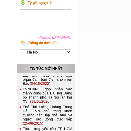
Tỷ giá ngoại tệ
(Nguồn: EXIMBANK)
Thông tin thời tiết
Việt Nam và Lào nên kết nối
lưới điện quốc gia
(21/11/2022)
Đóng điện đường dây 220kV
TIN TỨC MỚI NHẤT
Lào Cai - Bảo Thắng, góp
phần đảm bảo điện cho miền
Bắc
(04/10/2022)
EVNHANOI góp phần vào
thành công của Đại hội Đảng
bộ Thành phố Hà Nội lần thứ
XVII
(19/10/2020)
Phó Thủ tướng Hoàng Trung
Hải: EVN chú trọng khen
thưởng các tập thể nhỏ và
người lao động trực tiếp
(25/08/2015)
Thủ tướng yêu cầu TP HCM
giải quyết ngập nước