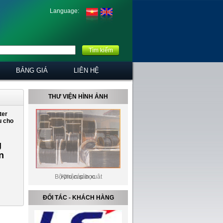
Language:
Tìm kiếm
BẢNG GIÁ
LIÊN HỆ
THƯ VIỆN HÌNH ẢNH
ter
u cho
g
n
Bộ phận sản xuât
Kho cáp bọc
ĐỐI TÁC - KHÁCH HÀNG