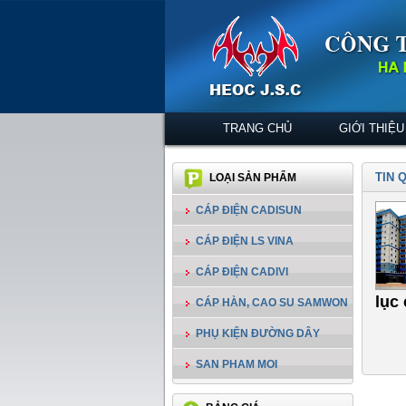
TRANG CHỦ
GIỚI THIỆU
TIN 
LOẠI SẢN PHẨM
CÁP ĐIỆN CADISUN
CÁP ĐIỆN LS VINA
CÁP ĐIỆN CADIVI
lục
CÁP HÀN, CAO SU SAMWON
PHỤ KIỆN ĐƯỜNG DÂY
SAN PHAM MOI