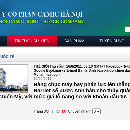
TIN TỨC - SỰ KIỆN
SẢN PHẨM
TUYỂN DỤNG
QUỐC TẾ
THẾ GIỚI Thứ năm, 16/6/2011, 08:10 GMT+7 Facebook Twit
Google Bookmarks E-mail Bản In Anh bán phi cơ chiến đấ
Mỹ làm 'sắt vụn'
16/06/2011
Hàng chục máy bay phản lực lên thẳn
Harrier sẽ được Anh bán cho thủy quâ
 chiến Mỹ, với mức giá lỗ nặng so với khoản đầu tư.
Trang 3/3
[1]
[2]
[3]
Chuyển nhanh