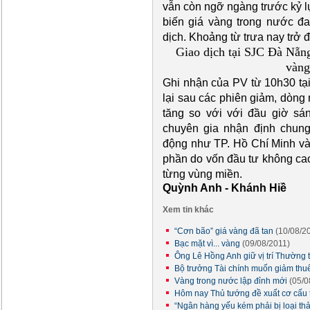
vẫn còn ngỡ ngàng trước kỷ l
biến giá vàng trong nước đa
dịch. Khoảng từ trưa nay trở đ
Giao dịch tại SJC Đà Nẵn
vàng
Ghi nhận của PV từ 10h30 tại
lại sau các phiên giảm, dòng
tăng so với với đầu giờ sá
chuyên gia nhận định chung
động như TP. Hồ Chí Minh và 
phần do vốn đầu tư không ca
từng vùng miền.
Quỳnh Anh - Khánh Hiề
Xem tin khác
“Cơn bão” giá vàng đã tan
(10/08/2
Bạc mặt vì... vàng
(09/08/2011)
Ông Lê Hồng Anh giữ vị trí Thường 
Bộ trưởng Tài chính muốn giảm thu
Vàng trong nước lập đỉnh mới
(05/0
Hôm nay Thủ tướng đề xuất cơ cấu
“Ngân hàng yếu kém phải bị loại thả