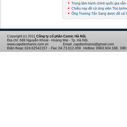
Trung tâm hành chính quốc gia vẫn đ
Chiều nay đề cử ứng viên Thủ tướ
Ông Trương Tấn Sang được đề cử 
Copyright (c) 2011
Công ty cổ phần Camic Hà Nội.
Địa chỉ: 688 Nguyễn Khoái - Hoàng Mai - Tp. Hà Nội.
www.capdienhanoi.com.vn Email. capdienhanoi@gmail.com
Điện thoại: 024.62542157 - Fax: 04.73.012.459 Hotline: 0983.934.188, 086