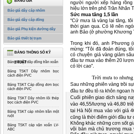
BẢNG GIÁ
người người xếp hàng rồng 
hiệu lớn trên phố Trần Nhân T
Báo giá dây cáp nhôm
Sức mua tăng 1,5 lần
Báo giá dây cáp đồng
“Cứ mưa là vàng lại tăng, tô
thời gian qua. Có lẽ nên ngón
Báo giá Phụ kiện đường dây
anh Bảo (ở phường Khương T
Báo giá thiết bị trạm
Trong khi đó, anh Phương (
mừng: “Tôi đã đoán đúng, tôi
BẢNG THÔNG SỐ KỸ
có chuyện giá vàng giảm sâu.
đầu tư mua vào thêm 20 lượn
Bảng TSKT dây đồng trần xoắn
THUẬT
có lời cao”.
Bảng TSKT Dây nhôm bọc
cách điện PVC
Trời mưa to nhưng
Sau những phiên vàng trồi sụ
Bảng TSKT Cáp đồng đơn bọc
cách điện PVC
đầu tư đều tỏ ra khôn ngoan h
Cuối phiên giao dịch sáng n
Bảng TSKT Dây nhôm lõi thép
bọc cách điện PVC
vào 46,55/lượng và 46,80 tri
tại Hà Nội mua vào với giá 4
Bảng TSKT cáp nhôm trần một
ruột
cũng là thời điểm giới đầu tư
Không khác những cơn sốt giá
Bảng TSKT cáp vặn xoắn LV-
vội bán mà chủ trương mua v
ABC