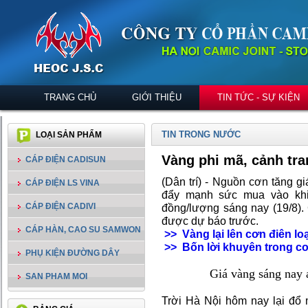
TRANG CHỦ
GIỚI THIỆU
TIN TỨC - SỰ KIỆN
TIN TRONG NƯỚC
LOẠI SẢN PHẨM
Vàng phi mã, cảnh tra
CÁP ĐIỆN CADISUN
(Dân trí) - Nguồn cơn tăng gi
CÁP ĐIỆN LS VINA
đẩy mạnh sức mua vào khi
CÁP ĐIỆN CADIVI
đồng/lượng sáng nay (19/8).
được dự báo trước.
CÁP HÀN, CAO SU SAMWON
>> Vàng lại lên cơn điên lo
>> Bốn lời khuyên trong c
PHỤ KIỆN ĐƯỜNG DÂY
Giá vàng sáng nay 
SAN PHAM MOI
Trời Hà Nội hôm nay lại đổ 