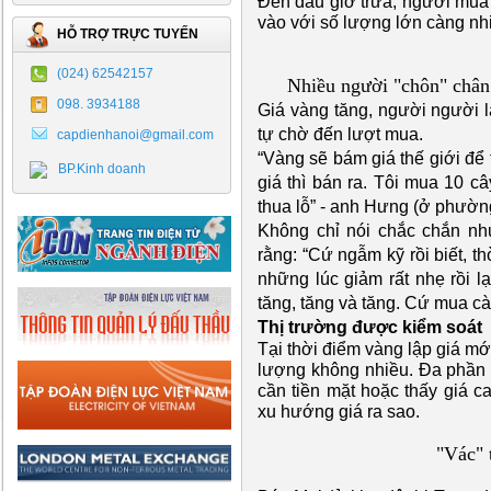
Đến đầu giờ trưa, người mua 
vào với số lượng lớn càng nh
HỖ TRỢ TRỰC TUYẾN
(024) 62542157
Nhiều người "chôn" chân
098. 3934188
Giá vàng tăng, người người l
tự chờ đến lượt mua.
capdienhanoi@gmail.com
“Vàng sẽ bám giá thế giới để 
BP.Kinh doanh
giá thì bán ra. Tôi mua 10 câ
thua lỗ” - anh Hưng (ở phườ
Không chỉ nói chắc chắn n
rằng: “Cứ ngẫm kỹ rồi biết, t
những lúc giảm rất nhẹ rồi l
tăng, tăng và tăng. Cứ mua cà
Thị trường được kiểm soát
Tại thời điểm vàng lập giá m
lượng không nhiều. Đa phần 
cần tiền mặt hoặc thấy giá 
xu hướng giá ra sao.
"Vác" 