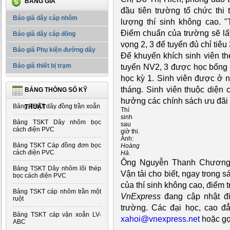
BẢNG GIÁ
đầu tiên trường tổ chức thi
Báo giá dây cáp nhôm
lượng thí sinh không cao. 
Điểm chuẩn của trường sẽ lấ
Báo giá dây cáp đồng
vọng 2, 3 để tuyển đủ chỉ tiêu
Báo giá Phụ kiện đường dây
Để khuyến khích sinh viên the
Báo giá thiết bị trạm
tuyển NV2, 3 được học bổng t
học kỳ 1. Sinh viên được ở 
tháng. Sinh viên thuộc diện
BẢNG THÔNG SỐ KỸ
hưởng các chính sách ưu đãi
Bảng TSKT dây đồng trần xoắn
THUẬT
Thí
sinh
Bảng TSKT Dây nhôm bọc
sau
cách điện PVC
giờ thi.
Ảnh:
Bảng TSKT Cáp đồng đơn bọc
Hoàng
cách điện PVC
Hà.
Ông Nguyễn Thanh Chương,
Bảng TSKT Dây nhôm lõi thép
Vận tải cho biết, ngay trong 
bọc cách điện PVC
của thí sinh không cao, điểm t
Bảng TSKT cáp nhôm trần một
VnExpress
đang cập nhật đi
ruột
trường. Các đại học, cao đ
Bảng TSKT cáp vặn xoắn LV-
xahoi@vnexpress.net
hoặc gọ
ABC