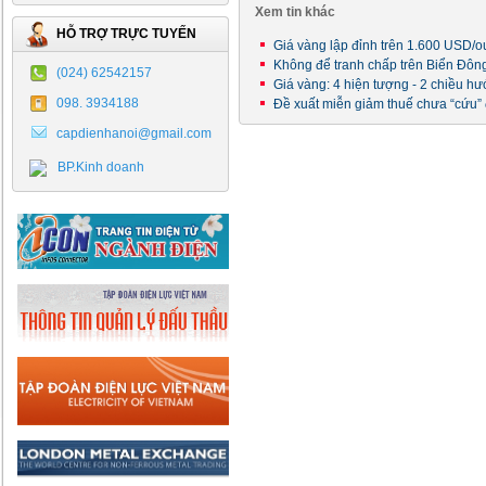
Xem tin khác
HỖ TRỢ TRỰC TUYẾN
Giá vàng lập đỉnh trên 1.600 USD/
Không để tranh chấp trên Biển Đông
(024) 62542157
Giá vàng: 4 hiện tượng - 2 chiều h
098. 3934188
Đề xuất miễn giảm thuế chưa “cứu”
capdienhanoi@gmail.com
BP.Kinh doanh