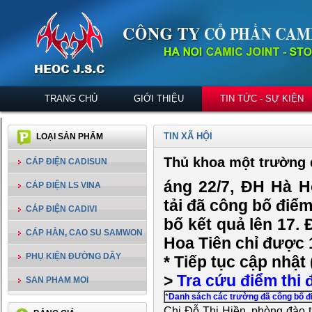
TRANG CHỦ
GIỚI THIỆU
TIN TỨC - SỰ KIỆN
TIN XÃ HỘI
LOẠI SẢN PHẨM
Thủ khoa một trường đ
CÁP ĐIỆN CADISUN
áng 22/7, ĐH Hà H
CÁP ĐIỆN LS VINA
tải đã công bố điể
CÁP ĐIỆN CADIVI
bố kết quả lên 17.
CÁP HÀN, CAO SU SAMWON
Hoa Tiên chỉ được 
PHỤ KIỆN ĐƯỜNG DÂY
* Tiếp tục cập nhật
>
Tra cứu điểm thi 
SAN PHAM MOI
*
Danh sách các trường đã công bố 
Chị Đỗ Thị Hiền, phòng đào 