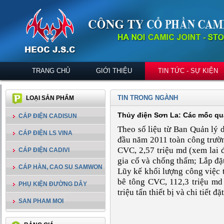
TRANG CHỦ
GIỚI THIỆU
TIN TỨC - SỰ KIỆN
TIN TRONG NGÀNH
LOẠI SẢN PHẨM
Thủy điện Sơn La: Các mốc qua
CÁP ĐIỆN CADISUN
Theo số liệu từ Ban Quản lý 
CÁP ĐIỆN LS VINA
đầu năm 2011 toàn công trườn
CVC, 2,57 triệu md (xem lai 
CÁP ĐIỆN CADIVI
gia cố và chống thấm; Lắp đặt 8
CÁP HÀN, CAO SU SAMWON
Lũy kế khối lượng công việc 
bê tông CVC, 112,3 triệu md
PHỤ KIỆN ĐƯỜNG DÂY
triệu tấn thiết bị và chi tiết đặ
SAN PHAM MOI