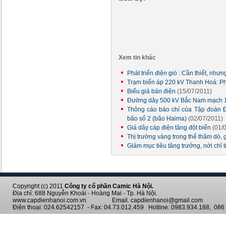
Xem tin khác
Phát triển điện gió : Cần thiết, như
Trạm biến áp 220 kV Thanh Hoá: Ph
Biểu giá bán điện
(15/07/2011)
Đường dây 500 kV Bắc Nam mạch 1:
Thông cáo báo chí của Tập đoàn Đ
bão số 2 (bão Haima)
(02/07/2011)
Giá dây cáp điện tăng đột biến
(01/
Thị trường vàng trong thế thăm dò, 
Giảm mục tiêu tăng trưởng, nới chỉ 
Copyright (c) 2011
Công ty cổ phần Camic Hà Nội.
Địa chỉ: 688 Nguyễn Khoái - Hoàng Mai - Tp. Hà Nội.
www.capdienhanoi.com.vn Email. capdienhanoi@gmail.com
Điện thoại: 024.62542157 - Fax: 04.73.012.459 Hotline: 0983.934.188, 086