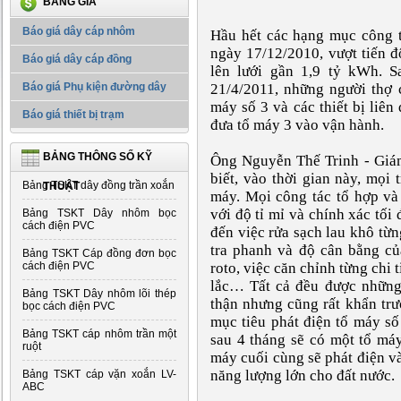
BẢNG GIÁ
Báo giá dây cáp nhôm
Hầu hết các hạng mục công t
ngày 17/12/2010, vượt tiến đ
Báo giá dây cáp đồng
lên lưới gần 1,9 tỷ kWh. S
Báo giá Phụ kiện đường dây
21/4/2011, những người thợ c
máy số 3 và các thiết bị liê
Báo giá thiết bị trạm
đưa tổ máy 3 vào vận hành.
BẢNG THÔNG SỐ KỸ
Ông Nguyễn Thế Trinh - Giám
biết, vào thời gian này, mọi 
Bảng TSKT dây đồng trần xoắn
THUẬT
máy. Mọi công tác tổ hợp và 
với độ tỉ mỉ và chính xác tối 
Bảng TSKT Dây nhôm bọc
cách điện PVC
đến việc rửa sạch lau khô từng
tra phanh và độ cân bằng củ
Bảng TSKT Cáp đồng đơn bọc
cách điện PVC
roto, việc căn chỉnh từng chi 
lắc… Tất cả đều được những
Bảng TSKT Dây nhôm lõi thép
thận nhưng cũng rất khẩn tr
bọc cách điện PVC
mục tiêu phát điện tổ máy số
Bảng TSKT cáp nhôm trần một
sau 4 tháng sẽ có một tổ máy
ruột
máy cuối cùng sẽ phát điện v
năng lượng lớn cho đất nước.
Bảng TSKT cáp vặn xoắn LV-
ABC