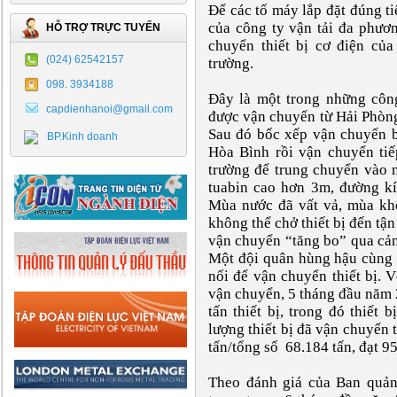
Để các tổ máy lắp đặt đúng t
của công ty vận tải đa phươ
HỖ TRỢ TRỰC TUYẾN
chuyển thiết bị cơ điện củ
(024) 62542157
trường.
098. 3934188
Đây là một trong những công 
capdienhanoi@gmail.com
được vận chuyển từ Hải Phòn
Sau đó bốc xếp vận chuyển 
BP.Kinh doanh
Hòa Bình rồi vận chuyển ti
trường để trung chuyển vào 
tuabin cao hơn 3m, đường k
Mùa nước đã vất vả, mùa kh
không thể chở thiết bị đến tậ
vận chuyển “tăng bo” qua cả
Một đội quân hùng hậu cùng 
nối để vận chuyển thiết bị. 
vận chuyển, 5 tháng đầu năm 
tấn thiết bị, trong đó thiết
lượng thiết bị đã vận chuyển 
tấn/tổng số 68.184 tấn, đạt 9
Theo đánh giá của Ban quản