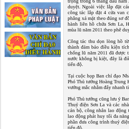
trọng trong 6 tháng đầu năm
duyệt. Ngoài việc lắp đặt c
công tác lắp đặt 4 cửa van 
phẳng xả mặt theo đúng sơ đồ
hành liên hồ chứa Sơn La, 
mùa lũ năm 2011 theo phê duy
Công tác thu dọn lòng hồ t
thành đảm bảo điều kiện tíc
chống lũ năm 2011 đã được t
nước không bị kiệt, đây là đ
tiến độ.
Tại cuộc họp Ban chỉ đạo Nh
Phó Thủ tướng Hoàng Trung H
vướng mắc nhằm đẩy nhanh tiế
Phó Thủ tướng cũng lưu ý Ban
Thuỷ điện Sơn La và các nhà
cán bộ, công nhân lao động t
lao động phát huy tối đa năng
phần đưa công trình thuỷ điệ
tiến độ.