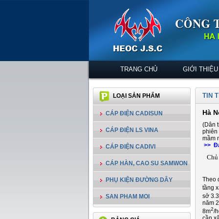
TRANG CHỦ
GIỚI THIỆU
TIN 
LOẠI SẢN PHẨM
Hà N
CÁP ĐIỆN CADISUN
(Dân t
CÁP ĐIỆN LS VINA
phiên
mầm n
>> Đạ
CÁP ĐIỆN CADIVI
Chủ 
CÁP HÀN, CAO SU SAMWON
Theo q
PHỤ KIỆN ĐƯỜNG DÂY
tầng x
sở 3.
SAN PHAM MOI
năm 20
2
8m
/
cần x