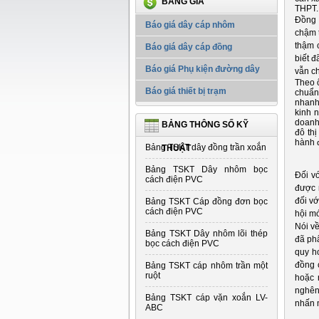
BẢNG GIÁ
THPT.
Đồng ý
Báo giá dây cáp nhôm
chậm t
thậm 
Báo giá dây cáp đồng
biết đ
Báo giá Phụ kiện đường dây
vẫn c
Theo ô
Báo giá thiết bị trạm
chuẩn
nhanh
kinh 
doanh,
BẢNG THÔNG SỐ KỸ
đô thị
hành 
Bảng TSKT dây đồng trần xoắn
THUẬT
Bảng TSKT Dây nhôm bọc
Đối v
cách điện PVC
được 
đối vớ
Bảng TSKT Cáp đồng đơn bọc
cách điện PVC
hội mớ
Nói về
Bảng TSKT Dây nhôm lõi thép
đã phâ
bọc cách điện PVC
quy h
đồng 
Bảng TSKT cáp nhôm trần một
ruột
hoặc 
nghên
Bảng TSKT cáp vặn xoắn LV-
nhấn 
ABC