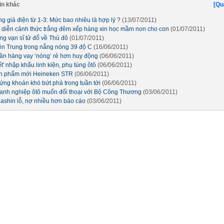
in khác
[Qu
g giá điện từ 1-3: Mức bao nhiêu là hợp lý ?
(13/07/2011)
i diễn cảnh thức trắng đêm xếp hàng xin học mầm non cho con
(01/07/2011)
ng vạn sĩ tử đổ về Thủ đô
(01/07/2011)
ền Trung trong nắng nóng 39 độ C
(16/06/2011)
ân hàng vay ‘nóng’ rẻ hơn huy động
(06/06/2011)
ết' nhập khẩu linh kiện, phụ tùng ôtô
(06/06/2011)
n phẩm mới Heineken STR
(06/06/2011)
ứng khoán khó bứt phá trong tuần tới
(06/06/2011)
anh nghiệp ôtô muốn đối thoại với Bộ Công Thương
(03/06/2011)
nashin lỗ, nợ nhiều hơn báo cáo
(03/06/2011)