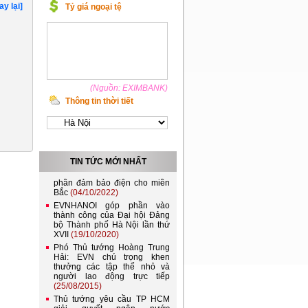
ay lại]
Tỷ giá ngoại tệ
(Nguồn: EXIMBANK)
Thông tin thời tiết
Việt Nam và Lào nên kết nối
lưới điện quốc gia
(21/11/2022)
Đóng điện đường dây 220kV
TIN TỨC MỚI NHẤT
Lào Cai - Bảo Thắng, góp
phần đảm bảo điện cho miền
Bắc
(04/10/2022)
EVNHANOI góp phần vào
thành công của Đại hội Đảng
bộ Thành phố Hà Nội lần thứ
XVII
(19/10/2020)
Phó Thủ tướng Hoàng Trung
Hải: EVN chú trọng khen
thưởng các tập thể nhỏ và
người lao động trực tiếp
(25/08/2015)
Thủ tướng yêu cầu TP HCM
giải quyết ngập nước