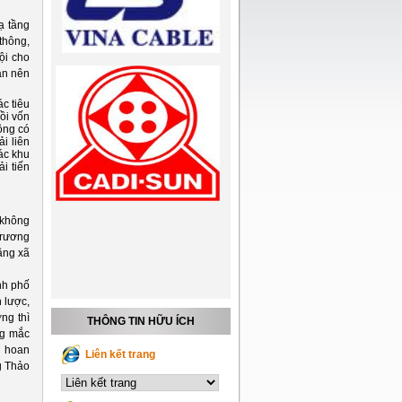
ạ tầng
 thông,
ội cho
an nên
c tiêu
ồi vốn
ông có
i liên
ác khu
i tiến
 không
trương
tầng xã
nh phố
 lược,
ng thì
THÔNG TIN HỮU ÍCH
ng mắc
n hoan
Liên kết trang
g Thảo