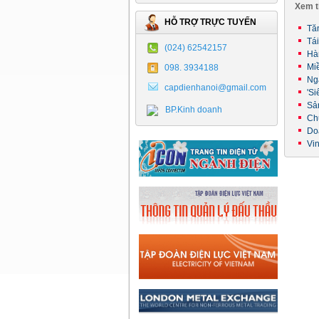
Xem t
HỖ TRỢ TRỰC TUYẾN
Tăn
Tá
(024) 62542157
Hà
Mi
098. 3934188
Ng
capdienhanoi@gmail.com
'Si
Sả
BP.Kinh doanh
Ch
Do
Vi