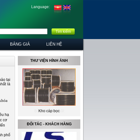
Language:
Tìm kiếm
BẢNG GIÁ
LIÊN HỆ
THƯ VIỆN HÌNH ẢNH
ảo tại
hất là
khóa
Kho cáp bọc
iêu hạ
ọc cơ
ĐỐI TÁC - KHÁCH HÀNG
đến
nh phố
g