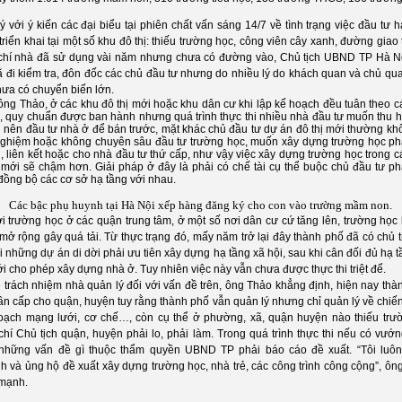
 với ý kiến các đại biểu tại phiên chất vấn sáng 14/7 về tình trạng việc đầu tư h
riển khai tại một số khu đô thị: thiếu trường học, công viên cây xanh, đường giao
chí nhà đã sử dụng vài năm nhưng chưa có đường vào, Chủ tịch UBND TP Hà N
ã đi kiểm tra, đôn đốc các chủ đầu tư nhưng do nhiều lý do khách quan và chủ qu
hưa có chuyển biến lớn.
ng Thảo, ở các khu đô thị mới hoặc khu dân cư khi lập kế hoạch đều tuân theo cá
, quy chuẩn được ban hành nhưng quá trình thực thi nhiều nhà đầu tư muốn thu h
 nên đầu tư nhà ở để bán trước, mặt khác chủ đầu tư dự án đô thị mới thường kh
nghiệm hoặc không chuyên sâu đầu tư trường học, muốn xây dựng trường học phả
 liên kết hoặc cho nhà đầu tư thứ cấp, như vậy việc xây dựng trường học trong c
 mới sẽ chậm hơn. Giải pháp ở đây là phải có chế tài cụ thể buộc chủ đầu tư phả
đồng bộ các cơ sở hạ tầng với nhau.
Các bậc phụ huynh tại Hà Nội xếp hàng đăng ký cho con vào trường mầm non.
ới trường học ở các quận trung tâm, ở một số nơi dân cư cứ tăng lên, trường học
mở rộng gây quá tải. Từ thực trạng đó, mấy năm trở lại đây thành phố đã có chủ 
i những dự án di dời phải ưu tiên xây dựng hạ tầng xã hội, sau khi cân đối đủ hạ 
i cho phép xây dựng nhà ở. Tuy nhiên việc này vẫn chưa được thực thi triệt để.
 trách nhiệm nhà quản lý đối với vấn đề trên, ông Thảo khẳng định, hiện nay thà
n cấp cho quận, huyện tuy rằng thành phố vẫn quản lý nhưng chỉ quản lý về chiến
oạch mạng lưới, cơ chế…, còn cụ thể ở phường, xã, quận huyện nào thiếu trườ
chí Chủ tịch quận, huyện phải lo, phải làm. Trong quá trình thực thi nếu có vướ
những vấn đề gì thuộc thẩm quyền UBND TP phải báo cáo đề xuất. “Tôi luô
h và ủng hộ đề xuất xây dựng trường học, nhà trẻ, các công trình công cộng”, ôn
mạnh.