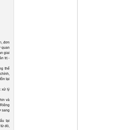
(25/08/2015)
Thủ tướng yêu cầu TP HCM
giải quyết ngập nước
(21/08/2015)
Để điện đi trước một bước
(20/08/2015)
Tổng giám đốc EVN tiếp xã
giao Phó tổng giám đốc Tập
đoàn Formosa
(22/07/2015)
an, đơn
Máy bay chiến đấu Trung
ơ quan
Quốc lượn sát tàu Việt Nam
(20/05/2014)
n giai
LS-VINA Cable & System ủng
 trị -
hộ đồng bào Miền Trung.
(20/05/2014)
ng thể
Phương Tây chính thức loại
chính,
Nga khỏi G8
(25/03/2014)
ồn tại
 xử lý
hin và
 Riêng
ơ sang
ấu tại
từ đó,