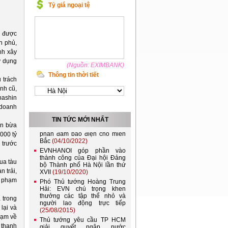
Tỷ giá ngoại tệ
n được
h phủ,
nh xây
ử dụng
(Nguồn: EXIMBANK)
Thông tin thời tiết
 trách
nh cũ,
Việt Nam và Lào nên kết nối
lưới điện quốc gia
nashin
(21/11/2022)
 doanh
Đóng điện đường dây 220kV
TIN TỨC MỚI NHẤT
Lào Cai - Bảo Thắng, góp
ốn bừa
phần đảm bảo điện cho miền
000 tỷ
Bắc
(04/10/2022)
 trước
EVNHANOI góp phần vào
thành công của Đại hội Đảng
bộ Thành phố Hà Nội lần thứ
ua tàu
XVII
(19/10/2020)
 trải,
Phó Thủ tướng Hoàng Trung
i phạm
Hải: EVN chú trọng khen
thưởng các tập thể nhỏ và
người lao động trực tiếp
 trong
(25/08/2015)
lại và
Thủ tướng yêu cầu TP HCM
hạm về
giải quyết ngập nước
 thanh