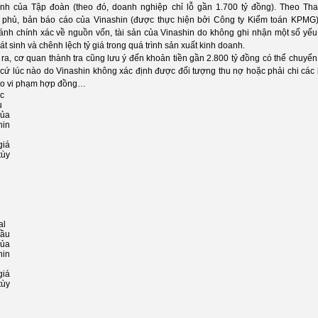
hính của Tập đoàn (theo đó, doanh nghiệp chỉ lỗ gần 1.700 tỷ đồng). Theo Tha
 phủ, bản báo cáo của Vinashin (được thực hiện bởi Công ty Kiểm toán KPMG
ánh chính xác về nguồn vốn, tài sản của Vinashin do không ghi nhận một số yếu 
át sinh và chênh lệch tỷ giá trong quá trình sản xuất kinh doanh.
ra, cơ quan thành tra cũng lưu ý đến khoản tiền gần 2.800 tỷ đồng có thể chuyển
t cứ lúc nào do Vinashin không xác định được đối tượng thu nợ hoặc phải chi các
do vi phạm hợp đồng…
đầu
ủa
hin
giá
ùy
g