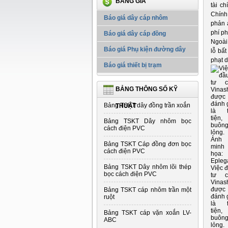
BẢNG GIÁ
tài c
Chính
Báo giá dây cáp nhôm
phản 
phí ph
Báo giá dây cáp đồng
Ngoài 
Báo giá Phụ kiện đường dây
lỗ bấ
phạt 
Báo giá thiết bị trạm
BẢNG THÔNG SỐ KỸ
Bảng TSKT dây đồng trần xoắn
THUẬT
Bảng TSKT Dây nhôm bọc
cách điện PVC
Bảng TSKT Cáp đồng đơn bọc
cách điện PVC
Bảng TSKT Dây nhôm lõi thép
Việc 
bọc cách điện PVC
tư c
Vinas
được
Bảng TSKT cáp nhôm trần một
đánh 
ruột
là t
tiện,
Bảng TSKT cáp vặn xoắn LV-
buôn
ABC
lỏng.