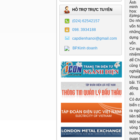
Ảnh
minh
HỖ TRỢ TRỰC TUYẾN
họa:
Epleg
Do nh
(024) 62542157
vốn N
098. 3934188
những 
dựng 
capdienhanoi@gmail.com
vốn.
BP.Kinh doanh
Cơ qu
nhiệm:
để Chủ
cũng 
nghiệp
Vinas
bãi. T
đồng.
đó.
Có đượ
biển c
ra ng
liên t
Một s
vòng 
hưởng 
quan 