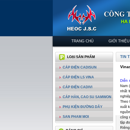
TRANG CHỦ
GIỚI THIỆU
TIN 
LOẠI SẢN PHẨM
Vina
CÁP ĐIỆN CADISUN
CÁP ĐIỆN LS VINA
Diễn 
Nam (
CÁP ĐIỆN CADIVI
nhất 
nghiệ
CÁP HÀN, CAO SU SAMWON
Theo 
PHỤ KIỆN ĐƯỜNG DÂY
xuất k
nguồn
SAN PHAM MOI
công n
tập đo
Riêng 