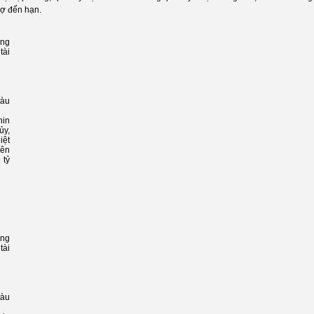
nợ đến hạn.
ăng
tài
tàu