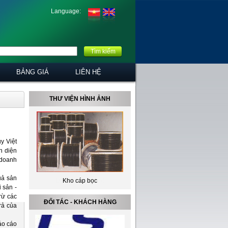
Language:
Tìm kiếm
BẢNG GIÁ
LIÊN HỆ
THƯ VIỆN HÌNH ẢNH
y Việt
n diện
 doanh
uả sản
Kho cáp bọc
i sản -
rừ các
ĐỐI TÁC - KHÁCH HÀNG
rả của
áo cáo