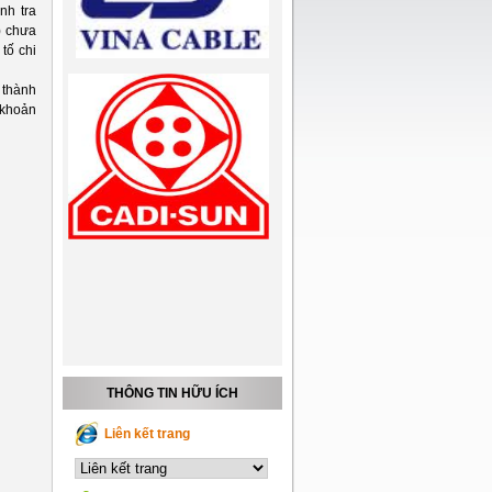
nh tra
) chưa
tố chi
 thành
 khoản
THÔNG TIN HỮU ÍCH
Liên kết trang