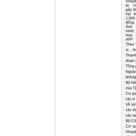
Vinas
bị h
gây th
hại t
1.000
đồng.
Ảnh
minh
họa:
AFP
Theo T
vị… t
Thanh 
đoạn 2
Tổng 
Ngoài
không 
Bộ Nội
của T
Cơ qu
các vi
Về xử
các đơ
các v
Bộ Côn
Cơ qu
Vinash