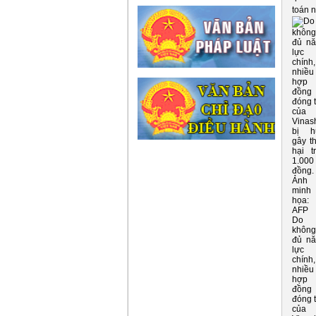
toán 
Do
không
đủ n
lực 
chính,
nhiều
hợp
đồng
đóng 
của