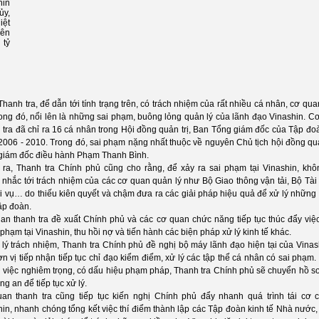
hin
ủy,
iệt
rên
 tỷ
hanh tra, để dẫn tới tính trạng trên, có trách nhiệm của rất nhiều cá nhân, cơ qu
rong đó, nổi lên là những sai phạm, buông lỏng quản lý của lãnh đạo Vinashin. C
tra đã chỉ ra 16 cá nhân trong Hội đồng quản trị, Ban Tổng giám đốc của Tập đoà
006 - 2010. Trong đó, sai phạm nặng nhất thuộc về nguyên Chủ tịch hội đồng quản
giám đốc điều hành Phạm Thanh Bình.
 ra, Thanh tra Chính phủ cũng cho rằng, để xảy ra sai phạm tại Vinashin, khô
nhắc tới trách nhiệm của các cơ quan quản lý như Bộ Giao thông vận tải, Bộ Tài 
 vụ… do thiếu kiên quyết và chậm đưa ra các giải pháp hiệu quả để xử lý những t
ập đoàn.
an thanh tra đề xuất Chính phủ và các cơ quan chức năng tiếp tục thúc đẩy việc
 phạm tại Vinashin, thu hồi nợ và tiến hành các biện pháp xử lý kinh tế khác.
 lý trách nhiệm, Thanh tra Chính phủ đề nghị bộ máy lãnh đạo hiện tại của Vinas
n vị tiếp nhận tiếp tục chỉ đạo kiểm điểm, xử lý các tập thể cá nhân có sai phạm.
ụ việc nghiêm trọng, có dấu hiệu phạm pháp, Thanh tra Chính phủ sẽ chuyển hồ s
g an để tiếp tục xử lý.
an thanh tra cũng tiếp tục kiến nghị Chính phủ đẩy nhanh quá trình tái cơ c
in, nhanh chóng tổng kết việc thí điểm thành lập các Tập đoàn kinh tế Nhà nước, 