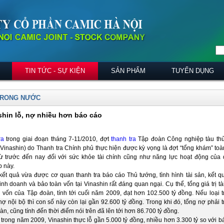
TIN TỨC - SỰ KIỆN
SẢN PHẨM
TUYỂN DỤNG
TRONG NƯỚC
shin lỗ, nợ nhiều hơn báo cáo
ra
trong giai đoạn tháng 7-11/2010, đợt
thanh tra
Tập đoàn Công nghiệp tàu thủ
Vinashin) do Thanh tra Chính phủ thực hiện được kỳ vọng là đợt “tổng khám” toà
từ trước đến nay đối với sức khỏe tài chính cũng như năng lực hoạt động của
p này.
kết quả vừa được cơ quan thanh tra báo cáo Thủ tướng, tình hình tài sản, kết q
inh doanh và bảo toàn vốn tại Vinashin rất đáng quan ngại. Cụ thể, tổng giá trị tà
 vốn của Tập đoàn, tính tới cuối năm 2009, đạt hơn 102.500 tỷ đồng. Nếu loại t
ợ nội bộ thì con số này còn lại gần 92.600 tỷ đồng. Trong khi đó, tổng nợ phải t
àn, cũng tính đến thời điểm nói trên đã lên tới hơn 86.700 tỷ đồng.
trong năm 2009, Vinashin thực lỗ gần 5.000 tỷ đồng, nhiều hơn 3.300 tỷ so với b