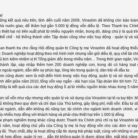
al
ững kết quả nêu trên, tính đến cuối năm 2009, Vinashin đã không còn bảo toà
hà nước giao, để thâm hụt gần 5.000 tỷ đồng vốn điều lệ. Theo Thanh tra Chín
thiệt hại nó trên xuất phát từ nhiều nguyên nhân, trong đó, đáng chú ý là quá trì
thể chế - hệ thống thành viên Tập đoàn cũng như việc huy động - quản lý và s
an thanh tra cho rằng Hội đồng quản trị Công ty mẹ Vinashin đã hoạt động thiếu
 Doanh nghiệp hoạt động theo mô hình mới nhưng vẫn giữ điều lệ, quy chế tài chí
 tịch kiêm nhiệm vị trí Tổng giám đốc trong nhiều năm… Trong thời gian ngăn, Vi
thành lập, sáp nhập thêm hơn 200 doanh nghiệp con, trong đó có hàng loạt
 ngoài ngành, dẫn đến sự phức tạp, lỏng lẻo trong quản lý, dàn trải về đầu tư.
hin cũng được xem là một điển hình trong việc huy động, quản lý và sử dụng v
ính đến giữa năm 2010, tổng vốn vay ngắn - dài hạn của Tập đoàn lên tới hơn 72.
 Đây là kết quả của các đợt huy động ồ ạt từ nhiều nguồn khác nhau trong 5 năm
c số vốn như vậy nhưng việc quản lý và sử dụng của Vinashin lại tỏ ra tuy tiện: M
ũ không theo quy định và chỉ đạo của Thủ tướng, gây lãng phí, mất vốn. Đầu tư dàn
oài ngành, dẫn đến không đủ năng lực tài chính cho ngành kinh doanh chính, v
iếp nhiều hợp đồng với khách hàng và phải chịu thiệt hại trên 1.000 tỷ đồng.
ai phạm nghiêm trọng khác cũng được Thanh tra Chính phủ chỉ ra tại Vinashin là
5 năm, hoạt động chủ yếu của Công ty mẹ là huy động vốn cho các đơn vị vay 
lãi. Thực chất, đây là hoạt động cấp tín dụng trái pháp luật, cùng với những vi p
hệ hợp đồng, quản lý nợ… dẫn tới không quản lý được dòng tiền, mất khả năng