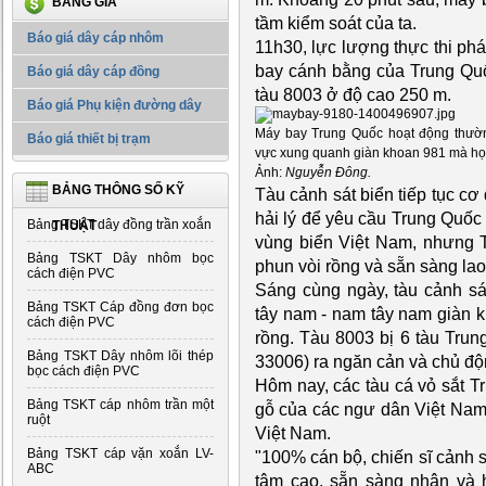
BẢNG GIÁ
tầm kiểm soát của ta.
Báo giá dây cáp nhôm
11h30, lực lượng thực thi phá
bay cánh bằng của Trung Quốc
Báo giá dây cáp đồng
tàu 8003 ở độ cao 250 m.
Báo giá Phụ kiện đường dây
Máy bay Trung Quốc hoạt động thườn
Báo giá thiết bị trạm
vực xung quanh giàn khoan 981 mà họ h
Ảnh:
Nguyễn Đông.
BẢNG THÔNG SỐ KỸ
Tàu cảnh sát biển tiếp tục c
hải lý để yêu cầu Trung Quốc 
Bảng TSKT dây đồng trần xoắn
THUẬT
vùng biển Việt Nam, nhưng T
Bảng TSKT Dây nhôm bọc
phun vòi rồng và sẵn sàng lao
cách điện PVC
Sáng cùng ngày, tàu cảnh s
Bảng TSKT Cáp đồng đơn bọc
tây nam - nam tây nam giàn k
cách điện PVC
rồng. Tàu 8003 bị 6 tàu Trun
Bảng TSKT Dây nhôm lõi thép
33006) ra ngăn cản và chủ độ
bọc cách điện PVC
Hôm nay, các tàu cá vỏ sắt 
Bảng TSKT cáp nhôm trần một
gỗ của các ngư dân Việt Nam
ruột
Việt Nam.
Bảng TSKT cáp vặn xoắn LV-
"100% cán bộ, chiến sĩ cảnh s
ABC
tâm cao, sẵn sàng nhận và 