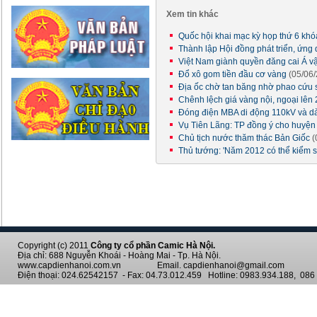
Xem tin khác
Quốc hội khai mạc kỳ họp thứ 6 khóa
Thành lập Hội đồng phát triển, ứn
Việt Nam giành quyền đăng cai Á v
Đổ xô gom tiền đầu cơ vàng
(05/06
Địa ốc chờ tan băng nhờ phao cứu
Chênh lệch giá vàng nội, ngoại lên 
Đóng điện MBA di động 110kV và d
Vụ Tiên Lãng: TP đồng ý cho huyệ
Chủ tịch nước thăm thác Bản Giốc
(
Thủ tướng: 'Năm 2012 có thể kiểm 
Copyright (c) 2011
Công ty cổ phần Camic Hà Nội.
Địa chỉ: 688 Nguyễn Khoái - Hoàng Mai - Tp. Hà Nội.
www.capdienhanoi.com.vn Email. capdienhanoi@gmail.com
Điện thoại: 024.62542157 - Fax: 04.73.012.459 Hotline: 0983.934.188, 086