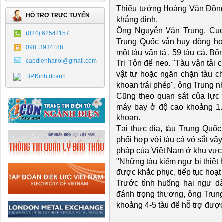
Thiếu tướng Hoàng Văn Đồng,
HỖ TRỢ TRỰC TUYẾN
khẳng định.
Ông Nguyễn Văn Trung, Cục 
(024) 62542157
Trung Quốc vẫn huy động hơ
098. 3934188
một tàu vận tải, 59 tàu cá. B
capdienhanoi@gmail.com
Tri Tôn để neo. "Tàu vận tải
vật tư hoặc ngăn chặn tàu c
BP.Kinh doanh
khoan trái phép", ông Trung n
Cũng theo quan sát của lực
máy bay ở độ cao khoảng 1.0
khoan.
Tại thực địa, tàu Trung Quốc
phối hợp với tàu cá vỏ sắt vâ
pháp của Việt Nam ở khu vực 
"Những tàu kiểm ngư bị thiệt
được khắc phục, tiếp tục hoạt
Trước tình huống hai ngư 
đánh trọng thương, ông Trung
khoảng 4-5 tàu để hỗ trợ được