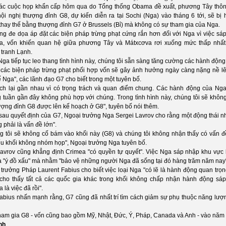
ác cuộc họp khẩn cấp hôm qua do Tổng thống Obama đề xuất, phương Tây thô
ội nghị thượng đỉnh G8, dự kiến diễn ra tại Sochi (Nga) vào tháng 6 tới, sẽ bị 
thay thế bằng thượng đỉnh G7 ở Brussels (Bỉ) mà không có sự tham gia của Nga.
ng đe dọa áp đặt các biện pháp trừng phạt cứng rắn hơn đối với Nga vì việc sá
a, vốn khiến quan hệ giữa phương Tây và Mátxcơva rơi xuống mức thấp nhất
 tranh Lạnh.
ga tiếp tục leo thang tình hình này, chúng tôi sẵn sàng tăng cường các hành động,
 các biện pháp trừng phạt phối hợp vốn sẽ gây ảnh hưởng ngày càng nặng nề l
ế Nga", các lãnh đạo G7 cho biết trong một tuyên bố.
ích lại gần nhau vì có trọng trách và quan điểm chung. Các hành động của Nga
 tuần gần đây không phù hợp với chúng. Trong tình hình này, chúng tôi sẽ khôn
ượng đỉnh G8 được lên kế hoạch ở G8", tuyên bố nói thêm.
sau quyết định của G7, Ngoại trưởng Nga Sergei Lavrov cho rằng một động thái n
 phải là vấn đề lớn".
g tôi sẽ không cố bám vào khối này (G8) và chúng tôi không nhận thấy có vấn đề
ếu khối không nhóm họp", Ngoại trưởng Nga tuyên bố.
avrov cũng khẳng định Crimea "có quyền tự quyết". Việc Nga sáp nhập khu vực
là "ý đồ xấu" mà nhằm "bảo vệ những người Nga đã sống tại đó hàng trăm năm nay
trưởng Pháp Laurent Fabius cho biết việc loại Nga "có lẽ là hành động quan trọn
 cho thấy tất cả các quốc gia khác trong khối không chấp nhận hành động sá
 là việc đã rồi".
abius nhấn mạnh rằng, G7 cũng đã nhất trí tìm cách giảm sự phụ thuộc năng lượ
ham gia G8 - vốn cũng bao gồm Mỹ, Nhật, Đức, Ý, Pháp, Canada và Anh - vào năm
nh