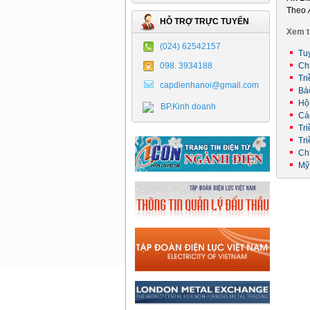
Theo
HỖ TRỢ TRỰC TUYẾN
Xem t
(024) 62542157
Tu
098. 3934188
Ch
Tri
capdienhanoi@gmail.com
Báo
Hộ
BP.Kinh doanh
Cá
Tr
Tri
Ch
Mỹ