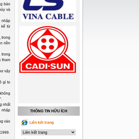
ng báo
hủy và
p nhập
 kể từ
 trong
ên nền
 trong
g tham
hư vậy
 gì to
 không
".
g nhất
p nhập
THÔNG TIN HỮU ÍCH
ng vào
Liên kết trang
 1999.