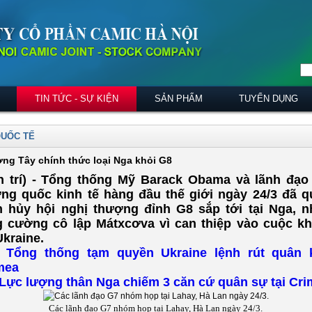
TIN TỨC - SỰ KIỆN
SẢN PHẨM
TUYỂN DỤNG
QUỐC TẾ
ng Tây chính thức loại Nga khỏi G8
n trí) - Tổng thống Mỹ Barack Obama và lãnh đạo
ng quốc kinh tế hàng đầu thế giới ngày 24/3 đã q
h hủy hội nghị thượng đỉnh G8 sắp tới tại Nga, 
g cường cô lập Mátxcơva vì can thiệp vào cuộc k
Ukraine.
Tổng thống tạm quyền Ukraine lệnh rút quân 
mea
Lực lượng thân Nga chiếm 3 căn cứ quân sự tại Cr
Các lãnh đạo G7 nhóm họp tại Lahay, Hà Lan ngày 24/3.