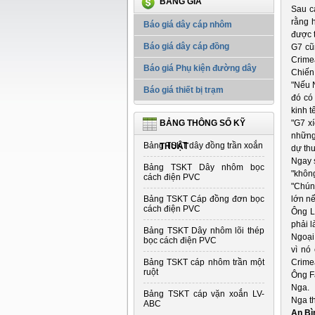
BẢNG GIÁ
Sau c
rằng h
Báo giá dây cáp nhôm
được 
Báo giá dây cáp đồng
G7 cũ
Crime
Báo giá Phụ kiện đường dây
Chiến
"Nếu N
Báo giá thiết bị trạm
đó có
kinh t
BẢNG THÔNG SỐ KỸ
"G7 x
những
Bảng TSKT dây đồng trần xoắn
THUẬT
dự th
Ngay 
Bảng TSKT Dây nhôm bọc
"không
cách điện PVC
"Chún
Bảng TSKT Cáp đồng đơn bọc
lớn n
cách điện PVC
Ông L
phải 
Bảng TSKT Dây nhôm lõi thép
Ngoại 
bọc cách điện PVC
vì nó
Bảng TSKT cáp nhôm trần một
Crimea
ruột
Ông F
Nga.
Bảng TSKT cáp vặn xoắn LV-
Nga t
ABC
An Bì