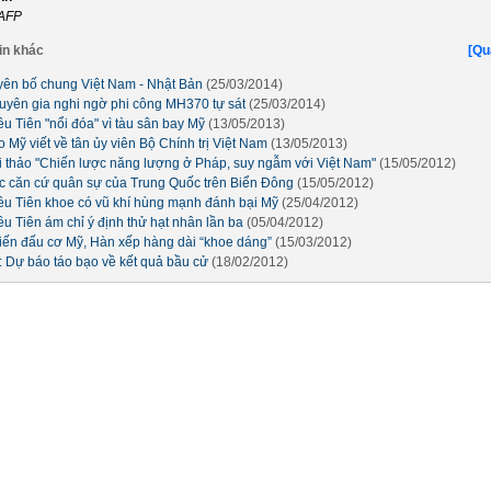
AFP
in khác
[Qu
yên bố chung Việt Nam - Nhật Bản
(25/03/2014)
uyên gia nghi ngờ phi công MH370 tự sát
(25/03/2014)
ều Tiên "nổi đóa" vì tàu sân bay Mỹ
(13/05/2013)
 Mỹ viết về tân ủy viên Bộ Chính trị Việt Nam
(13/05/2013)
i thảo "Chiến lược năng lượng ở Pháp, suy ngẫm với Việt Nam"
(15/05/2012)
c căn cứ quân sự của Trung Quốc trên Biển Đông
(15/05/2012)
iều Tiên khoe có vũ khí hùng mạnh đánh bại Mỹ
(25/04/2012)
ều Tiên ám chỉ ý định thử hạt nhân lần ba
(05/04/2012)
iến đấu cơ Mỹ, Hàn xếp hàng dài “khoe dáng”
(15/03/2012)
: Dự báo táo bạo về kết quả bầu cử
(18/02/2012)