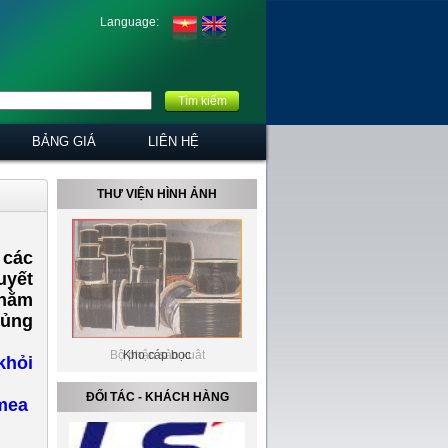
Language:
Tìm kiếm
BẢNG GIÁ
LIÊN HỆ
THƯ VIỆN HÌNH ẢNH
 các
uyết
nhằm
hủng
Kho cáp bọc
khỏi
ĐỐI TÁC - KHÁCH HÀNG
imea