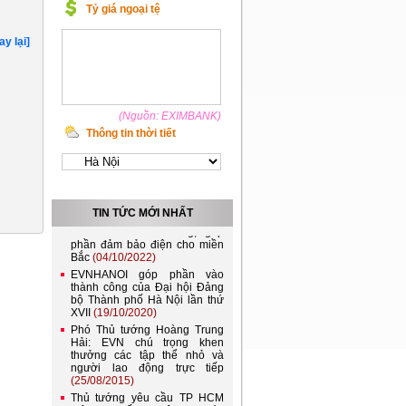
Tỷ giá ngoại tệ
ay lại]
(Nguồn: EXIMBANK)
Thông tin thời tiết
Việt Nam và Lào nên kết nối
lưới điện quốc gia
(21/11/2022)
Đóng điện đường dây 220kV
TIN TỨC MỚI NHẤT
Lào Cai - Bảo Thắng, góp
phần đảm bảo điện cho miền
Bắc
(04/10/2022)
EVNHANOI góp phần vào
thành công của Đại hội Đảng
bộ Thành phố Hà Nội lần thứ
XVII
(19/10/2020)
Phó Thủ tướng Hoàng Trung
Hải: EVN chú trọng khen
thưởng các tập thể nhỏ và
người lao động trực tiếp
(25/08/2015)
Thủ tướng yêu cầu TP HCM
giải quyết ngập nước