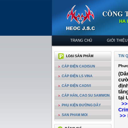
TRANG CHỦ
GIỚI THIỆU
TIN 
LOẠI SẢN PHẨM
Phươ
CÁP ĐIỆN CADISUN
(Dâ
CÁP ĐIỆN LS VINA
cườ
địn
CÁP ĐIỆN CADIVI
tăn
CÁP HÀN, CAO SU SAMWON
tại 
>> 
PHỤ KIỆN ĐƯỜNG DÂY
Cri
SAN PHAM MOI
>> 