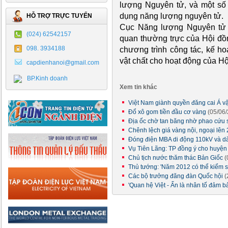
lượng Nguyên tử, và một số c
dụng năng lượng nguyên tử.
HỖ TRỢ TRỰC TUYẾN
Cục Năng lượng Nguyên tử 
(024) 62542157
quan thường trực của Hội đồn
098. 3934188
chương trình công tác, kế h
vật chất cho hoạt động của Hộ
capdienhanoi@gmail.com
BP.Kinh doanh
Xem tin khác
Việt Nam giành quyền đăng cai Á v
Đổ xô gom tiền đầu cơ vàng
(05/06
Địa ốc chờ tan băng nhờ phao cứu
Chênh lệch giá vàng nội, ngoại lên 
Đóng điện MBA di động 110kV và d
Vụ Tiên Lãng: TP đồng ý cho huyệ
Chủ tịch nước thăm thác Bản Giốc
(
Thủ tướng: 'Năm 2012 có thể kiểm 
Các bộ trưởng đăng đàn Quốc hội
(
'Quan hệ Việt - Ấn là nhân tố đảm b