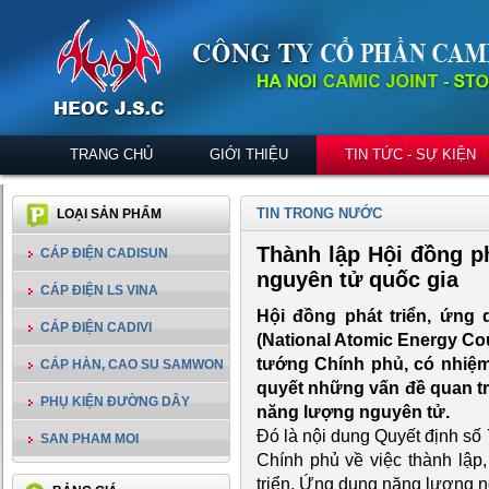
TRANG CHỦ
GIỚI THIỆU
TIN TỨC - SỰ KIỆN
TIN TRONG NƯỚC
LOẠI SẢN PHẨM
Thành lập Hội đồng p
CÁP ĐIỆN CADISUN
nguyên tử quốc gia
CÁP ĐIỆN LS VINA
Hội đồng phát triển, ứng
CÁP ĐIỆN CADIVI
(National Atomic Energy Co
tướng Chính phủ, có nhiệm 
CÁP HÀN, CAO SU SAMWON
quyết những vấn đề quan tr
PHỤ KIỆN ĐƯỜNG DÂY
năng lượng nguyên tử.
Đó là nội dung Quyết định s
SAN PHAM MOI
Chính phủ về việc thành lập
triển, Ứng dụng năng lượng n