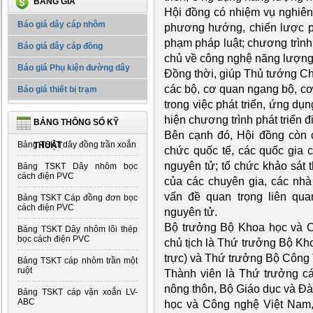
BẢNG GIÁ
Hội đồng có nhiệm vụ nghiên
Báo giá dây cáp nhôm
phương hướng, chiến lược ph
phạm pháp luật; chương trình 
Báo giá dây cáp đồng
chủ về công nghệ năng lượng
Báo giá Phụ kiện đường dây
Đồng thời, giúp Thủ tướng Ch
các bộ, cơ quan ngang bộ, c
Báo giá thiết bị trạm
trong việc phát triển, ứng dụ
hiện chương trình phát triển đ
BẢNG THÔNG SỐ KỸ
Bên cạnh đó, Hội đồng còn c
Bảng TSKT dây đồng trần xoắn
THUẬT
chức quốc tế, các quốc gia 
nguyên tử; tổ chức khảo sát t
Bảng TSKT Dây nhôm bọc
cách điện PVC
của các chuyên gia, các nh
vấn đề quan trọng liên qua
Bảng TSKT Cáp đồng đơn bọc
cách điện PVC
nguyên tử.
Bộ trưởng Bộ Khoa học và C
Bảng TSKT Dây nhôm lõi thép
bọc cách điện PVC
chủ tịch là Thứ trưởng Bộ Kh
trực) và Thứ trưởng Bộ Công
Bảng TSKT cáp nhôm trần một
ruột
Thành viên là Thứ trưởng cá
nông thôn, Bộ Giáo dục và Đ
Bảng TSKT cáp vặn xoắn LV-
ABC
học và Công nghệ Việt Nam