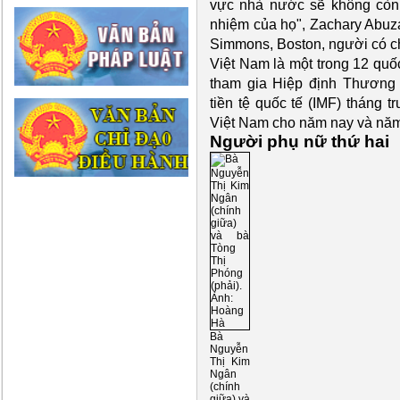
vực nhà nước sẽ không còn 
nhiệm của họ", Zachary Abuza,
Simmons, Boston, người có 
Việt Nam là một trong 12 qu
tham gia Hiệp định Thương
tiền tệ quốc tế (IMF) tháng 
Việt Nam cho năm nay và năm
Người phụ nữ thứ hai
Bà
Nguyễn
Thị Kim
Ngân
(chính
giữa) và