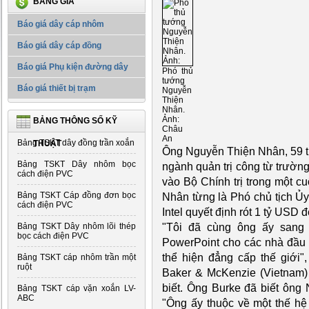
BẢNG GIÁ
Báo giá dây cáp nhôm
Báo giá dây cáp đồng
Báo giá Phụ kiện đường dây
Phó thủ
tướng
Báo giá thiết bị trạm
Nguyễn
Thiện
Nhân.
Ảnh:
BẢNG THÔNG SỐ KỸ
Châu
An
Bảng TSKT dây đồng trần xoắn
THUẬT
Ông Nguyễn Thiện Nhân, 59 tu
Bảng TSKT Dây nhôm bọc
ngành quản trị công từ trườn
cách điện PVC
vào Bộ Chính trị trong một 
Bảng TSKT Cáp đồng đơn bọc
Nhân từng là Phó chủ tịch Ủ
cách điện PVC
Intel quyết định rót 1 tỷ USD 
"Tôi đã cùng ông ấy sang M
Bảng TSKT Dây nhôm lõi thép
bọc cách điện PVC
PowerPoint cho các nhà đầu t
thể hiện đẳng cấp thế giới"
Bảng TSKT cáp nhôm trần một
ruột
Baker & McKenzie (Vietnam) 
biết. Ông Burke đã biết ông
Bảng TSKT cáp vặn xoắn LV-
ABC
"Ông ấy thuộc về một thế hệ