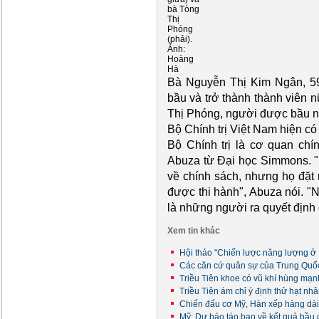
bà Tòng
Thị
Phóng
(phải).
Ảnh:
Hoàng
Hà
Bà Nguyễn Thị Kim Ngân, 59
bầu và trở thành thành viên n
Thị Phóng, người được bầu nă
Bộ Chính trị Việt Nam hiện có
Bộ Chính trị là cơ quan chín
Abuza từ Đại học Simmons. "
về chính sách, nhưng họ đặt 
được thi hành", Abuza nói. "
là những người ra quyết định 
Xem tin khác
Hội thảo "Chiến lược năng lượng ở
Các căn cứ quân sự của Trung Quố
Triều Tiên khoe có vũ khí hùng mạ
Triều Tiên ám chỉ ý định thử hạt nh
Chiến đấu cơ Mỹ, Hàn xếp hàng dà
Mỹ: Dự báo táo bạo về kết quả bầu