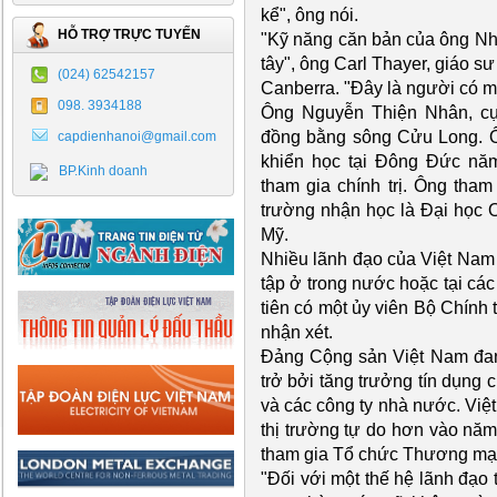
kể", ông nói.
HỖ TRỢ TRỰC TUYẾN
"Kỹ năng căn bản của ông Nh
tây", ông Carl Thayer, giáo 
(024) 62542157
Canberra. "Đây là người có mạ
098. 3934188
Ông Nguyễn Thiện Nhân, cự
đồng bằng sông Cửu Long. Ô
capdienhanoi@gmail.com
khiển học tại Đông Đức năm
BP.Kinh doanh
tham gia chính trị. Ông tham
trường nhận học là Đại học 
Mỹ.
Nhiều lãnh đạo của Việt Nam 
tập ở trong nước hoặc tại các
tiên có một ủy viên Bộ Chính t
nhận xét.
Đảng Cộng sản Việt Nam đang
trở bởi tăng trưởng tín dụng
và các công ty nhà nước. Việ
thị trường tự do hơn vào n
tham gia Tổ chức Thương mại
"Đối với một thế hệ lãnh đạo