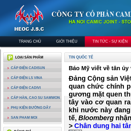
TRANG CHỦ
GIỚI THIỆU
TIN TỨC - SỰ KIỆN
TIN QUỐC TẾ
LOẠI SẢN PHẨM
Báo Mỹ viết về tân ủy 
CÁP ĐIỆN CADISUN
Đảng Cộng sản Việt
CÁP ĐIỆN LS VINA
quan chức chính p
CÁP ĐIỆN CADIVI
gương mặt quen th
CÁP HÀN, CAO SU SAMWON
tây vào cơ quan ra
PHỤ KIỆN ĐƯỜNG DÂY
khi nước này đang
tế,
Bloomberg
nhận
SAN PHAM MOI
>
Chân dung hai tân