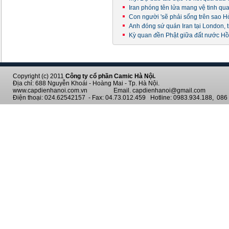
Iran phóng tên lửa mang vệ tinh qu
Con người 'sẽ phải sống trên sao H
Anh đóng sứ quán Iran tại London, 
Kỳ quan đền Phật giữa đất nước Hồ
Copyright (c) 2011
Công ty cổ phần Camic Hà Nội.
Địa chỉ: 688 Nguyễn Khoái - Hoàng Mai - Tp. Hà Nội.
www.capdienhanoi.com.vn Email. capdienhanoi@gmail.com
Điện thoại: 024.62542157 - Fax: 04.73.012.459 Hotline: 0983.934.188, 086