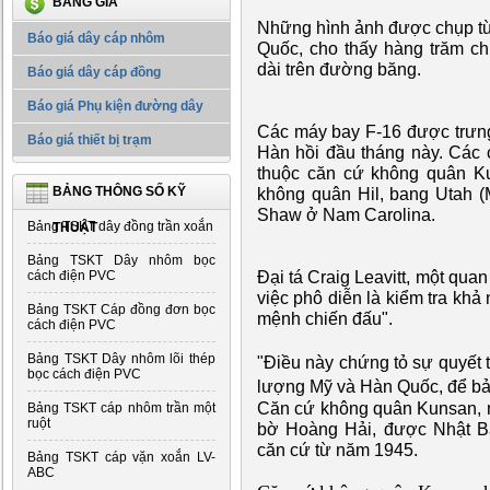
BẢNG GIÁ
Những hình ảnh được chụp từ
Báo giá dây cáp nhôm
Quốc, cho thấy hàng trăm c
dài trên đường băng.
Báo giá dây cáp đồng
Báo giá Phụ kiện đường dây
Các máy bay F-16 được trưng
Báo giá thiết bị trạm
Hàn hồi đầu tháng này. Các 
thuộc căn cứ không quân Ku
BẢNG THÔNG SỐ KỸ
không quân Hil, bang Utah 
Shaw ở Nam Carolina.
Bảng TSKT dây đồng trần xoắn
THUẬT
Bảng TSKT Dây nhôm bọc
Đại tá Craig Leavitt, một qua
cách điện PVC
việc phô diễn là kiểm tra khả
Bảng TSKT Cáp đồng đơn bọc
mệnh chiến đấu".
cách điện PVC
Bảng TSKT Dây nhôm lõi thép
"Điều này chứng tỏ sự quyết 
bọc cách điện PVC
lượng Mỹ và Hàn Quốc, để bảo
Căn cứ không quân Kunsan, 
Bảng TSKT cáp nhôm trần một
ruột
bờ Hoàng Hải, được Nhật B
căn cứ từ năm 1945.
Bảng TSKT cáp vặn xoắn LV-
ABC