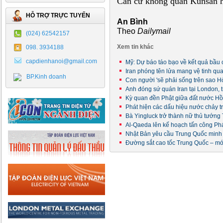
Căn cứ không quân Kunsan h
HỖ TRỢ TRỰC TUYẾN
An Bình
Theo
Dailymail
(024) 62542157
Xem tin khác
098. 3934188
capdienhanoi@gmail.com
Mỹ: Dự báo táo bạo về kết quả bầu
Iran phóng tên lửa mang vệ tinh qu
BP.Kinh doanh
Con người 'sẽ phải sống trên sao H
Anh đóng sứ quán Iran tại London, 
Kỳ quan đền Phật giữa đất nước Hồ
Phát hiện các dấu hiệu nước chảy 
Bà Yingluck trở thành nữ thủ tướng
Al-Qaeda lên kế hoạch tấn công Ph
Nhật Bản yêu cầu Trung Quốc minh
Đường sắt cao tốc Trung Quốc – m