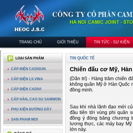
TRANG CHỦ
GIỚI THIỆU
TIN TỨC - SỰ KIỆN
TIN QUỐC TẾ
LOẠI SẢN PHẨM
Chiến đấu cơ Mỹ, Hàn
CÁP ĐIỆN CADISUN
(Dân trí) - Hàng trăm chiến 
CÁP ĐIỆN LS VINA
không quân Mỹ ở Hàn Quốc n
CÁP ĐIỆN CADIVI
đồng minh.
CÁP HÀN, CAO SU SAMWON
Sau khi nhà lãnh đạo mới củ
PHỤ KIỆN ĐƯỜNG DÂY
đầu tiên tới vùng phi quân 
đồng ý đóng băng chương trì
SAN PHAM MOI
lương thực, các máy bay Mỹ
lớn này.