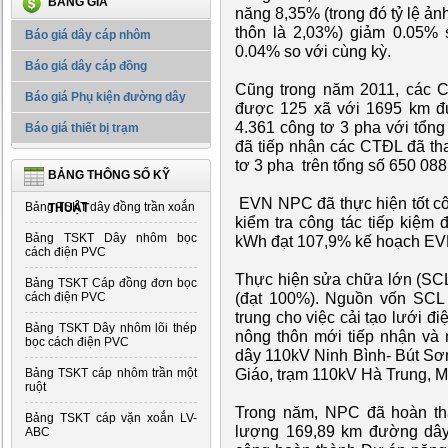
BẢNG GIÁ
năng 8,35% (trong đó tỷ lệ ả
thôn là 2,03%) giảm 0.05% 
Báo giá dây cáp nhôm
0.04% so với cùng kỳ.
Báo giá dây cáp đồng
Cũng trong năm 2011, các C
Báo giá Phụ kiện đường dây
được 125 xã với 1695 km đư
4.361 công tơ 3 pha với tổng 
Báo giá thiết bị trạm
đã tiếp nhận các CTĐL đã th
tơ 3 pha trên tổng số 650 088
BẢNG THÔNG SỐ KỸ
EVN NPC đã thực hiện tốt côn
Bảng TSKT dây đồng trần xoắn
THUẬT
kiểm tra công tác tiếp kiệm 
Bảng TSKT Dây nhôm bọc
kWh đạt 107,9% kế hoạch EV
cách điện PVC
Thực hiện sửa chữa lớn (SCL
Bảng TSKT Cáp đồng đơn bọc
(đạt 100%). Nguồn vốn SCL 
cách điện PVC
trung cho việc cải tạo lưới điệ
Bảng TSKT Dây nhôm lõi thép
nông thôn mới tiếp nhận và 
bọc cách điện PVC
dây 110kV Ninh Bình- Bút Sơ
Giáo, trạm 110kV Hà Trung, 
Bảng TSKT cáp nhôm trần một
ruột
Trong năm, NPC đã hoàn th
Bảng TSKT cáp vặn xoắn LV-
lượng 169,89 km đường dây 
ABC