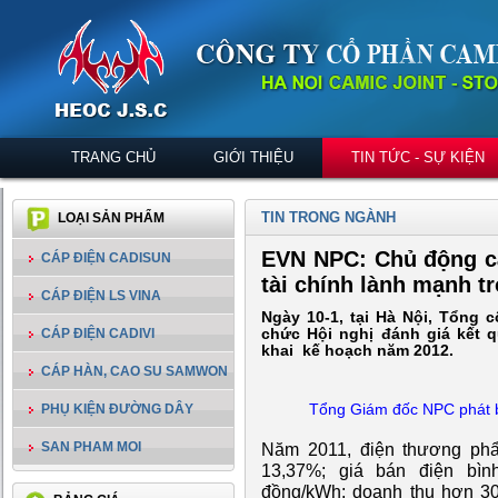
TRANG CHỦ
GIỚI THIỆU
TIN TỨC - SỰ KIỆN
TIN TRONG NGÀNH
LOẠI SẢN PHẨM
EVN NPC: Chủ động c
CÁP ĐIỆN CADISUN
tài chính lành mạnh t
CÁP ĐIỆN LS VINA
Ngày 10-1, tại Hà Nội, Tổng 
CÁP ĐIỆN CADIVI
chức Hội nghị đánh giá kết q
khai kế hoạch năm 2012.
CÁP HÀN, CAO SU SAMWON
PHỤ KIỆN ĐƯỜNG DÂY
Tổng Giám đốc NPC phát b
SAN PHAM MOI
Năm 2011, điện thương ph
13,37%; giá bán điện bìn
đồng/kWh; doanh thu hơn 30.