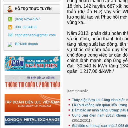
công hoàn thành Dự án năng l
18 tỉnh, 142 huyện, 667 xã; 
HỖ TRỢ TRỰC TUYẾN
thôn (dự án RD) vay vốn WB
lượng tái tạo và Phục hồi mở
(024) 62542157
vùng xa...
098. 3934188
Năm 2012, phấn đấu hoàn thàn
capdienhanoi@gmail.com
và ổn định, hoàn thành tốt c
tăng năng suất lao động, tận
BP.Kinh doanh
vụ khác để đảm bảo quỹ tiề
chủ động trong việc tự cân đ
chính lành mạnh, đáp ứng y
đạt 30,540 tỷ kWh tăng 13%;
quân 1.217,06 đ/kWh./
Xem tin khác
Thủy điện Sơn La: Công trình điển h
Lỗ EVN không liên quan đến lương
Đảm bảo an ninh năng lượng: Đâu là 
Cung ứng điện năm 2012: Không để
(30/12/2011)
Giá điện sinh hoạt cao nhất 2.068