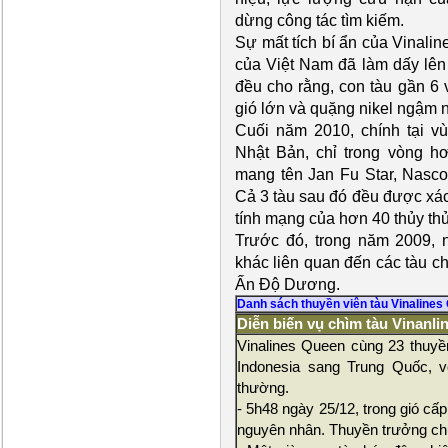
dừng công tác tìm kiếm.
Sự mất tích bí ẩn của Vinalin
của Việt Nam đã làm dấy lên 
đều cho rằng, con tàu gần 6 vạ
gió lớn và quặng nikel ngậm 
Cuối năm 2010, chính tại vù
Nhật Bản, chỉ trong vòng hơ
mang tên Jan Fu Star, Nasco
Cả 3 tàu sau đó đều được xác 
tính mạng của hơn 40 thủy thủ
Trước đó, trong năm 2009, 
khác liên quan đến các tàu c
Ấn Độ Dương.
Danh sách thuyền viên tàu Vinalines
Diễn biến vụ chìm tàu Vinanl
Vinalines Queen cùng 23 thuyề
Indonesia sang Trung Quốc, với
thường.
- 5h48 ngày 25/12, trong gió cấp
nguyên nhân. Thuyền trưởng chuy