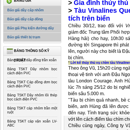
BẢNG GIÁ
>
Gia đình thủy thủ
>
Tàu Vinalines Qu
Báo giá dây cáp nhôm
tích trên biển
Báo giá dây cáp đồng
Chiều 30/12, trao đổi với
Vn
Báo giá Phụ kiện đường dây
giám đốc Trung tâm Phối hợp
Báo giá thiết bị trạm
Hàng hải) cho hay, 10h30 s
đường tới Singapore thì phát
lên, người này cho biết là Đ
BẢNG THÔNG SỐ KỸ
bị chìm.
Bảng TSKT dây đồng trần xoắn
THUẬT
*
Lời kể thủy thủ vụ chìm tàu Vinalin
Theo ông Vũ, 15h20 cùng ngày,
Bảng TSKT Dây nhôm bọc
cách điện PVC
thoại vệ tinh với anh Đậu Ng
tàu London Courage. Anh Hùn
Bảng TSKT Cáp đồng đơn bọc
cách điện PVC
lúc 7h sáng 25/12 do bị nghi
biển sâu 5.000 m.
Bảng TSKT Dây nhôm lõi thép
bọc cách điện PVC
"Tàu bị chìm quá nhanh, bè 
biển, anh Hùng đã lên được b
Bảng TSKT cáp nhôm trần một
đến nay. Tình trạng sức khỏe
ruột
vớt lên cách điểm tàu chìm c
Bảng TSKT cáp vặn xoắn LV-
Chiều cùng ngày, Công ty Vận
ABC