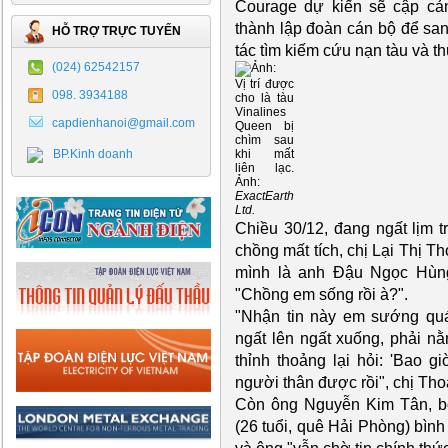
Courage dự kiến sẽ cập cản
thành lập đoàn cán bộ để san
HỖ TRỢ TRỰC TUYẾN
tác tìm kiếm cứu nạn tàu và t
(024) 62542157
Vị trí được
098. 3934188
cho là tàu
Vinalines
capdienhanoi@gmail.com
Queen bị
chìm sau
BP.Kinh doanh
khi mất
liên lạc.
Ảnh:
ExactEarth
Ltd.
Chiều 30/12, đang ngất lịm t
chồng mất tích, chị Lại Thị T
mình là anh Đậu Ngọc Hùng 
"Chồng em sống rồi à?".
"Nhận tin này em sướng qu
ngất lên ngất xuống, phải nằ
thỉnh thoảng lại hỏi: 'Bao g
người thân được rồi", chị Tho
Còn ông Nguyễn Kim Tân, bố
(26 tuổi, quê Hải Phòng) bìn