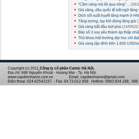
“Cầm vàng mà lội qua sông”…
(26/
Giá xăng, dầu quốc tế bất ngờ tăng
Dịch sốt xuất huyết tăng mạnh ở H
Tăng lương, lạy trời đừng tăng giá
(
Giá vàng bắt đầu bứt phá
(14/09/20
Bão số 3 suy yếu thành áp thấp nhi
Thủ khoa một trường đại học chỉ đạ
Giá vàng lập đỉnh trên 1.600 USD/
Copyright (c) 2011
Công ty cổ phần Camic Hà Nội.
Địa chỉ: 688 Nguyễn Khoái - Hoàng Mai - Tp. Hà Nội.
www.capdienhanoi.com.vn Email. capdienhanoi@gmail.com
Điện thoại: 024.62542157 - Fax: 04.73.012.459 Hotline: 0983.934.188, 086