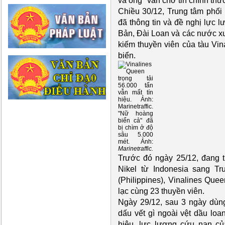
và ông "vẫn chờ tin chính thức
Chiều 30/12, Trung tâm phối
đã thông tin và đề nghị lực 
Bản, Đài Loan và các nước xu
kiếm thuyền viên của tàu Vin
biển.
"Nữ hoàng
biển cả" đã
bị chìm ở độ
sâu 5.000
mét. Ảnh:
Marinetraffic.
Trước đó ngày 25/12, đang 
Nikel từ Indonesia sang T
(Philippines), Vinalines Que
lạc cùng 23 thuyền viên.
Ngày 29/12, sau 3 ngày dùn
dấu vết gì ngoài vệt dầu loa
hiệu, lực lượng cứu nạn củ