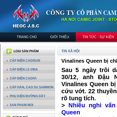
TRANG CHỦ
GIỚI THIỆU
TIN TỨC - SỰ KIỆN
TIN XÃ HỘI
LOẠI SẢN PHẨM
Vinalines Queen bị ch
CÁP ĐIỆN CADISUN
Sau 5 ngày trôi d
CÁP ĐIỆN LS VINA
30/12, anh Đậu 
CÁP ĐIỆN CADIVI
Vinalines Queen b
CÁP HÀN, CAO SU SAMWON
cứu vớt. 22 thuyền
PHỤ KIỆN ĐƯỜNG DÂY
rõ tung tích.
>
Nhiều nghi vấn
SAN PHAM MOI
Queen