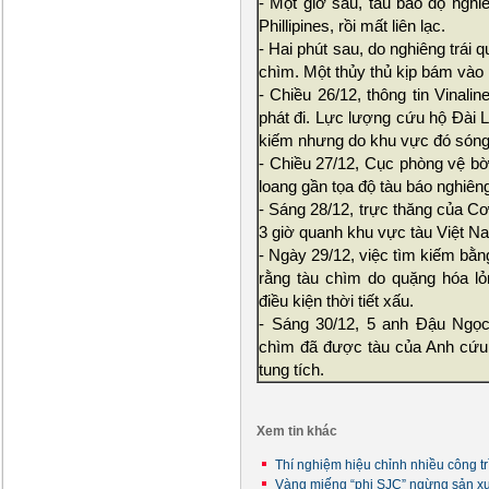
- Một giờ sau, tàu báo độ nghi
Phillipines, rồi mất liên lạc.
- Hai phút sau, do nghiêng trái 
chìm. Một thủy thủ kịp bám vào 
- Chiều 26/12, thông tin Vinal
phát đi. Lực lượng cứu hộ Đài L
kiếm nhưng do khu vực đó sóng 
- Chiều 27/12, Cục phòng vệ bờ
loang gần tọa độ tàu báo nghiêng 
- Sáng 28/12, trực thăng của C
3 giờ quanh khu vực tàu Việt Na
- Ngày 29/12, việc tìm kiếm bằ
rằng tàu chìm do quặng hóa lỏ
điều kiện thời tiết xấu.
- Sáng 30/12, 5 anh Đậu Ngọc 
chìm đã được tàu của Anh cứu v
tung tích.
Xem tin khác
Thí nghiệm hiệu chỉnh nhiều công t
Vàng miếng “phi SJC” ngừng sản x