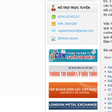
kV, 3
các l
HỖ TRỢ TRỰC TUYẾN
tiết 
thi c
(024) 62542157
Việc 
098. 3934188
quá t
capdienhanoi@gmail.com
cường
quà đ
BP.Kinh doanh
Điện 
Bài v
Xem t
Gi
Nh
Đạ
Đi
Đi
TC
(1
EV
Nh
Ho