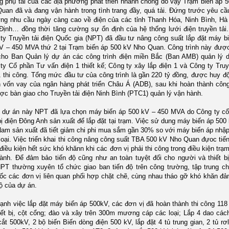
g phụ tải của các địa phương phát triển nhanh chóng do vậy Trạm biến áp 
uan đã và đang vận hành trong tình trang đầy, quá tải. Đứng trước yêu cầ
ng nhu cầu ngày càng cao về điện của các tỉnh Thanh Hóa, Ninh Bình, H
ịnh… đồng thời tăng cường sự ổn định của hệ thống lưới điện truyền tải
ty Truyền tải điện Quốc gia (NPT) đã đầu tư nâng công suất lắp đặt máy b
V – 450 MVA thứ 2 tại Trạm biến áp 500 kV Nho Quan. Công trình này đư
cho Ban Quản lý dự án các công trình điện miền Bắc (Ban AMB) quản lý 
ty Cổ phần Tư vấn điện 1 thiết kế; Công ty xây lắp điện 1 và Công ty Truy
1 thi công. Tổng mức đầu tư của công trình là gần 220 tỷ đồng, được huy đ
 vốn vay của ngân hàng phát triển Châu Á (ADB), sau khi hoàn thành công
ợc bàn giao cho Truyền tải điện Ninh Bình (PTC1) quản lý vận hành.
 dự án này NPT đã lựa chọn máy biến áp 500 kV – 450 MVA do Công ty c
 bị điện Đông Anh sản xuất để lắp đặt tại trạm. Việc sử dung máy biến áp 500
Nam sản xuất đã tiết giảm chi phi mua sắm gần 30% so với máy biến áp nhậ
loại. Việc triển khai thi công nâng công suất TBA 500 kV Nho Quan đựoc tiế
 điều kiện hết sức khó khănn khi các đơn vị phải thi công trong điều kiện trạ
ành. Để đảm bảo tiến độ cũng như an toàn tuyệt đối cho người và thiết bị
PT thường xuyên tổ chức giao ban tiến độ trên công trường, tập trung ch
ốc các đơn vị liên quan phối hợp chặt chẽ, cùng nhau tháo gỡ khó khăn đ
độ của dự án.
ạnh việc lắp đặt máy biến áp 500kV, các đơn vị đã hoàn thành thi công 11
hiết bị, cột cổng; đào và xây trên 300m mương cáp các loại; Lắp 4 dao cách
ắt 500kV, 2 bộ biến Biến dòng điện 500 kV, lắp đặt 4 tủ trung gian, 2 tủ rơ