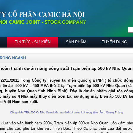
TIN TỨC - SỰ KIỆN
SẢN PHẨM
TUYỂN DỤNG
TRONG NGÀNH
hoàn thành dự án nâng công suất Trạm biến áp 500 kV Nho Quan
22/11/2011 Tổng Công ty Truyền tải điện Quốc gia (NPT) tổ chức đóng
iến áp 500 kV – 450 MVA thứ 2 tại Trạm biến áp 500 kV Nho Quan (xã
g, huyện Nho Quan tỉnh Ninh Bình). Đây là dự án nhằm giải tỏa công
ổ máy số 4 Nhà máy thuỷ điện Sơn La, sử dụng máy biến áp 500 kV lầ
do Việt Nam sản xuất.
Công nhân TBA 500 kV Nho Quan kiểm tra thiết bị trước khi đóng điện. Ảnh: Quang Thắng
đưa vào vận hành năm 2004, Trạm biến áp 500kV Nho Quan luôn đảm bảo
iện cho các phụ tải khu vực miền Bắc. Theo đà phát triển của đất nước