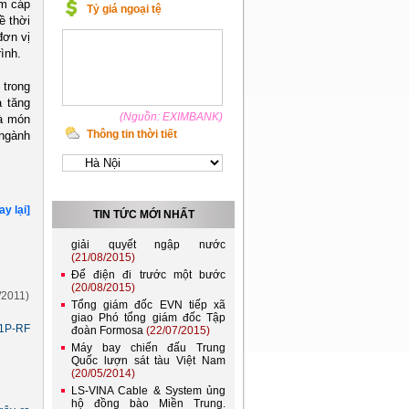
Việt Nam và Lào nên kết nối
0m cáp
Tỷ giá ngoại tệ
lưới điện quốc gia
ề thời
(21/11/2022)
đơn vị
Đóng điện đường dây 220kV
ình.
Lào Cai - Bảo Thắng, góp
phần đảm bảo điện cho miền
Bắc
(04/10/2022)
 trong
EVNHANOI góp phần vào
à tăng
thành công của Đại hội Đảng
(Nguồn: EXIMBANK)
là món
bộ Thành phố Hà Nội lần thứ
Thông tin thời tiết
ngành
XVII
(19/10/2020)
Phó Thủ tướng Hoàng Trung
Hải: EVN chú trọng khen
thưởng các tập thể nhỏ và
người lao động trực tiếp
(25/08/2015)
ay lại]
TIN TỨC MỚI NHẤT
Thủ tướng yêu cầu TP HCM
giải quyết ngập nước
(21/08/2015)
Để điện đi trước một bước
(20/08/2015)
/2011)
Tổng giám đốc EVN tiếp xã
giao Phó tổng giám đốc Tập
đoàn Formosa
(22/07/2015)
01P-RF
Máy bay chiến đấu Trung
Quốc lượn sát tàu Việt Nam
(20/05/2014)
LS-VINA Cable & System ủng
hộ đồng bào Miền Trung.
(20/05/2014)