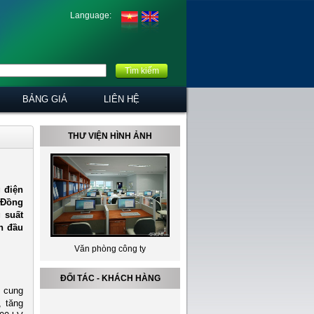
Language:
Tìm kiếm
BẢNG GIÁ
LIÊN HỆ
THƯ VIỆN HÌNH ẢNH
 điện
 Đồng
 suất
n đầu
Văn phòng công ty
Bộ phận sản xuât
ĐỐI TÁC - KHÁCH HÀNG
 cung
, tăng