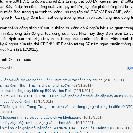
 tủ rơle 500 kV, 1 tủ đo xa cho AT2, 2 tủ máy cắt 500 kV, kéo rải trên 24.50
oại. Đây là dự án nâng công suất với quy mô lớn, lại gặp phải những bất lợi v
của miền Băc trong quá trình thi công, nhưng tập thể CBCNV Ban AMB, các 
ông và PTC1 ngày đêm bám sát công trường hoàn thiện các hạng mục công tr
hoàn thành công trình chỉ sau 4 tháng thi công có ý nghĩa hết sức quan trọng
rình đáp ứng tiến độ giải toả công suất của Nhà máy thuỷ điện Sơn La v
 ổn định của lưới điện truyền tải trong những năm tiếp theo. Đây chính 
ầy ý nghĩa của tập thể CBCNV NPT chào mừng 57 năm ngày truyền thông 
Việt Nam (21/12/2011).
à ảnh: Quang Thắng
in khác
[Qu
á điện và đầu tư vào ngành điện: Chưa tìm được tiếng nói chung
(23/11/2011)
à máy điện Nhơn Trạch 2 chuẩn bị phát điện
(09/11/2011)
i tu thành công máy biến áp 500 kV Hoà Bình
(09/11/2011)
ện lực SOCORRO ELECTRIC COOP - Giải pháp giảm thiểu ăn cắp dây điện
(18/10
ện quý IV sẽ ổn định
(16/10/2011)
T Điện lực miền Trung: Từng bước đưa vào sử dụng rộng rãi công tơ điện tử DT
3/10/2011)
NTelecom chính thức cung cấp dịch vụ MediaZone
(10/10/2011)
à máy điện Mặt trời hoạt động vào… ban đêm
(10/10/2011)
àn thành việc ghép nối hệ thống Scada tại TBA 110 kV Hòa Khánh 2
(06/10/2011)