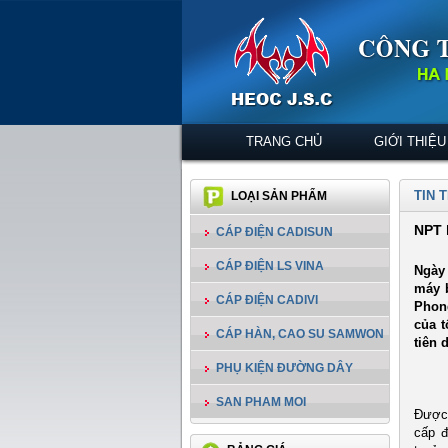
TRANG CHỦ
GIỚI THIỆU
TIN 
LOẠI SẢN PHẨM
NPT 
CÁP ĐIỆN CADISUN
CÁP ĐIỆN LS VINA
Ngày 
máy b
CÁP ĐIỆN CADIVI
Phon
của t
CÁP HÀN, CAO SU SAMWON
tiên 
PHỤ KIỆN ĐƯỜNG DÂY
SAN PHAM MOI
Được 
cấp đ