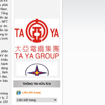
500 kV
u phải
à Nam,
. Tổng
iến áp
ợc NPT
dự án;
ền tải
ộng từ
 trình
ổ phần
 kV do
p khẩu
n hành
m đang
, lãnh
ỉ đạo,
ảm bảo
THÔNG TIN HỮU ÍCH
Liên kết trang
8 móng
 ly, 2
le 220