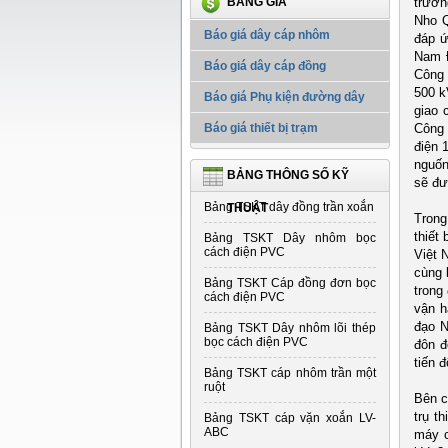
BẢNG GIÁ
trưởn
Nho Q
Báo giá dây cáp nhôm
đáp ứ
Nam Đ
Báo giá dây cáp đồng
Công 
500 k
Báo giá Phụ kiện đường dây
giao 
Báo giá thiết bị trạm
Công 
điện 
nguốn
BẢNG THÔNG SỐ KỸ
sẽ đư
Bảng TSKT dây đồng trần xoắn
THUẬT
Trong
thiết
Bảng TSKT Dây nhôm bọc
cách điện PVC
Việt 
cùng 
Bảng TSKT Cáp đồng đơn bọc
trong
cách điện PVC
vận h
đạo N
Bảng TSKT Dây nhôm lõi thép
bọc cách điện PVC
đôn đ
tiến 
Bảng TSKT cáp nhôm trần một
ruột
Bên c
trụ t
Bảng TSKT cáp vặn xoắn LV-
ABC
máy c