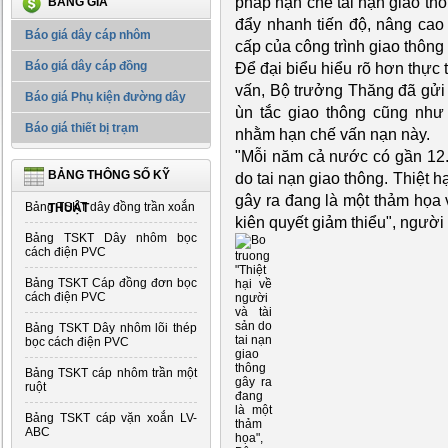
pháp hạn chế tai nạn giao thô
BẢNG GIÁ
đẩy nhanh tiến độ, nâng cao 
Báo giá dây cáp nhôm
cấp của công trình giao thông 
Báo giá dây cáp đồng
Để đại biểu hiểu rõ hơn thực 
vấn, Bộ trưởng Thăng đã gửi 
Báo giá Phụ kiện đường dây
ùn tắc giao thông cũng như 
Báo giá thiết bị trạm
nhằm hạn chế vấn nạn này.
"Mỗi năm cả nước có gần 12.
BẢNG THÔNG SỐ KỸ
do tai nạn giao thông. Thiệt h
gây ra đang là một thảm họa 
Bảng TSKT dây đồng trần xoắn
THUẬT
kiên quyết giảm thiểu", ngườ
Bảng TSKT Dây nhôm bọc
cách điện PVC
"Thiệt
Bảng TSKT Cáp đồng đơn bọc
hại về
cách điện PVC
người
và tài
sản do
Bảng TSKT Dây nhôm lõi thép
tai nạn
bọc cách điện PVC
giao
thông
Bảng TSKT cáp nhôm trần một
gây ra
ruột
đang
là một
Bảng TSKT cáp vặn xoắn LV-
thảm
ABC
họa",