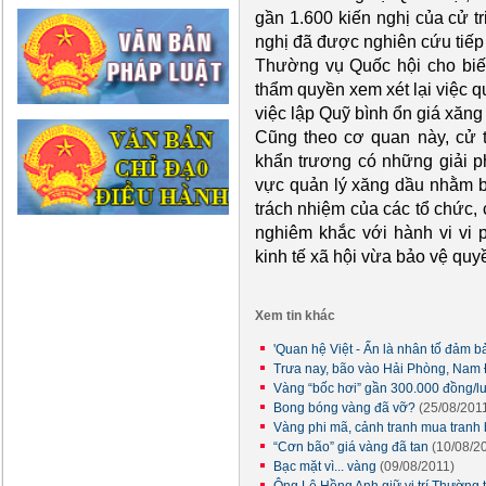
gần 1.600 kiến nghị của cử tr
nghị đã được nghiên cứu tiếp t
Thường vụ Quốc hội cho biết,
thẩm quyền xem xét lại việc q
việc lập Quỹ bình ổn giá xăng
Cũng theo cơ quan này, cử 
khẩn trương có những giải phá
vực quản lý xăng dầu nhằm b
trách nhiệm của các tổ chức, 
nghiêm khắc với hành vi vi 
kinh tế xã hội vừa bảo vệ quy
Xem tin khác
'Quan hệ Việt - Ấn là nhân tố đảm b
Trưa nay, bão vào Hải Phòng, Nam
Vàng “bốc hơi” gần 300.000 đồng/
Bong bóng vàng đã vỡ?
(25/08/201
Vàng phi mã, cảnh tranh mua tranh 
“Cơn bão” giá vàng đã tan
(10/08/2
Bạc mặt vì... vàng
(09/08/2011)