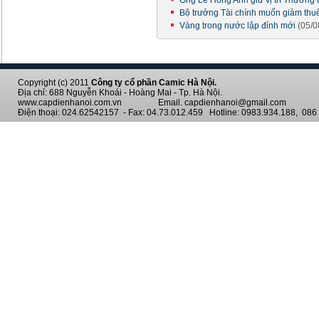
Ông Lê Hồng Anh giữ vị trí Thường 
Bộ trưởng Tài chính muốn giảm thu
Vàng trong nước lập đỉnh mới
(05/0
Copyright (c) 2011
Công ty cổ phần Camic Hà Nội.
Địa chỉ: 688 Nguyễn Khoái - Hoàng Mai - Tp. Hà Nội.
www.capdienhanoi.com.vn Email. capdienhanoi@gmail.com
Điện thoại: 024.62542157 - Fax: 04.73.012.459 Hotline: 0983.934.188, 086