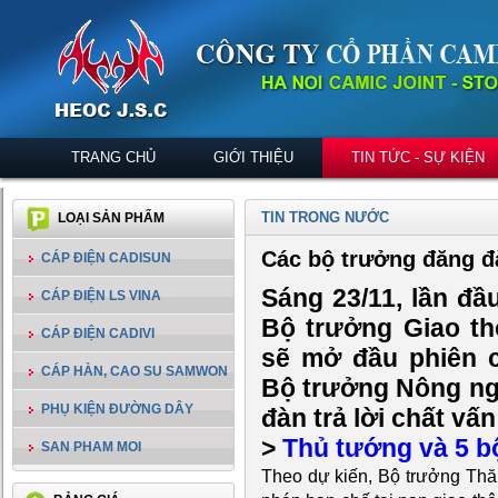
TRANG CHỦ
GIỚI THIỆU
TIN TỨC - SỰ KIỆN
TIN TRONG NƯỚC
LOẠI SẢN PHẨM
Các bộ trưởng đăng đ
CÁP ĐIỆN CADISUN
Sáng 23/11, lần đầ
CÁP ĐIỆN LS VINA
Bộ trưởng Giao th
CÁP ĐIỆN CADIVI
sẽ mở đầu phiên c
CÁP HÀN, CAO SU SAMWON
Bộ trưởng Nông ng
PHỤ KIỆN ĐƯỜNG DÂY
đàn trả lời chất vấn
>
Thủ tướng và 5 bộ
SAN PHAM MOI
Theo dự kiến, Bộ trưởng Thăn