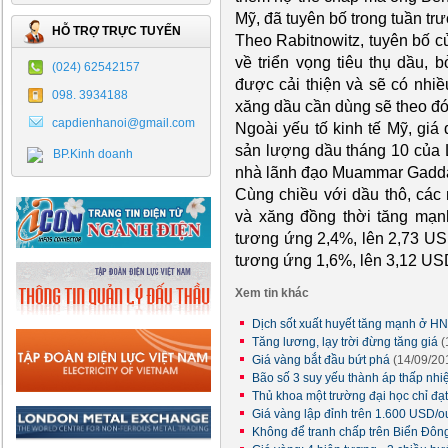
Mỹ, đã tuyên bố trong tuần trư
HỖ TRỢ TRỰC TUYẾN
Theo Rabitnowitz, tuyên bố 
về triển vọng tiêu thụ dầu, 
(024) 62542157
được cải thiện và sẽ có nhiề
098. 3934188
xăng dầu cần dùng sẽ theo đó
capdienhanoi@gmail.com
Ngoài yếu tố kinh tế Mỹ, giá
sản lượng dầu tháng 10 của L
BP.Kinh doanh
nhà lãnh đạo Muammar Gaddafi
Cùng chiều với dầu thô, cá
và xăng đồng thời tăng mạnh
tương ứng 2,4%, lên 2,73 USD
tương ứng 1,6%, lên 3,12 USD
Xem tin khác
Dịch sốt xuất huyết tăng mạnh ở H
Tăng lương, lạy trời đừng tăng giá
(
Giá vàng bắt đầu bứt phá
(14/09/20
Bão số 3 suy yếu thành áp thấp nhi
Thủ khoa một trường đại học chỉ đạ
Giá vàng lập đỉnh trên 1.600 USD/
Không để tranh chấp trên Biển Đông