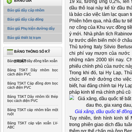
BẢNG GIÁ
19 xu, tương ứng 0,2%, lên
dầu thô loại này kể từ đầu th
Báo giá dây cáp nhôm
là báo cáo việc làm lạc quan 
Báo giá dây cáp đồng
Phiên hôm qua, nhà đầu tư tiế
nợ công của Khu vực đồng tiền
Báo giá Phụ kiện đường dây
ý mới. Nhà phân tích Rabinow
Báo giá thiết bị trạm
lự trước diễn biến mới ở châu
Thủ tướng Italy Silvio Berlu
BẢNG THÔNG SỐ KỸ
chi phí vay mượn của nước 
những năm 2000 tới nay. Chốt
Bảng TSKT dây đồng trần xoắn
THUẬT
phiếu chính phủ của nước nà
Bảng TSKT Dây nhôm bọc
Trong khi đó, tại Hy Lạp, T
cách điện PVC
chức để mở đường cho việc 
Bảng TSKT Cáp đồng đơn bọc
biết, hai đảng chính tại Hy Lạp
cách điện PVC
pháp kinh tế mà chính phủ cũ
Bảng TSKT Dây nhôm lõi thép
bọc cách điện PVC
Bảng TSKT cáp nhôm trần một
Giá xăng, dầu quốc tế đồng
ruột
Tuy nhiên, tình hình kinh tế
Bảng TSKT cáp vặn xoắn LV-
trong phiên giao dịch đầu tu
ABC
thêm nợ thế chấp mà ông Ben