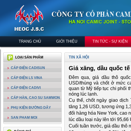
TRANG CHỦ
GIỚI THIỆU
TIN TỨC - SỰ KIỆN
TIN XÃ HỘI
LOẠI SẢN PHẨM
Giá xăng, dầu quốc tế
CÁP ĐIỆN CADISUN
Đêm qua, giá dầu thô quốc
CÁP ĐIỆN LS VINA
USD/thùng và chốt ở mức cao
CÁP ĐIỆN CADIVI
quan từ Mỹ tiếp tục chi phối t
nóng lúc lạnh.
CÁP HÀN, CAO SU SAMWON
Cụ thể, chốt ngày giao dịch 
tăng 1,26 USD, tương ứng 1,3
PHỤ KIỆN ĐƯỜNG DÂY
đổi hàng hóa New York, cao nh
SAN PHAM MOI
lúc dầu loại này lên tới 95,6
Cuối tuần trước, giá dầu thô 