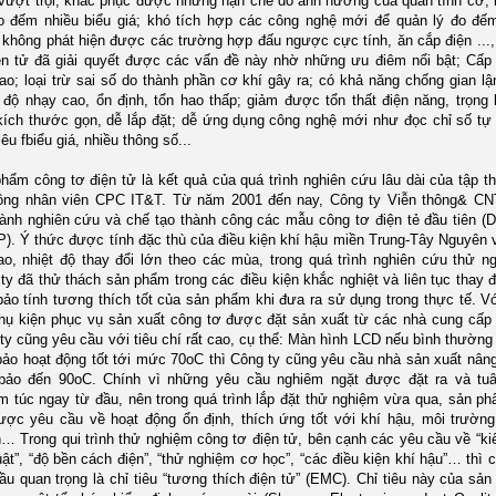
vượt trội, khắc phục được những hạn chế do ảnh hưởng của quán tính cơ;
o đếm nhiều biểu giá; khó tích hợp các công nghệ mới để quản lý đo đế
 không phát hiện được các trường hợp đấu ngược cực tính, ăn cắp điện ...
ện tử đã giải quyết được các vấn đề này nhờ những ưu điêm nổi bật; Cấp
ao; loại trừ sai số do thành phần cơ khí gây ra; có khả năng chống gian lậ
 độ nhạy cao, ổn định, tổn hao thấp; giảm được tổn thất điện năng, trọng
kích thước gọn, dễ lắp đặt; dễ ứng dụng công nghệ mới như đọc chỉ số tự
êu fbiểu giá, nhiều thông số...
hẩm công tơ điện tử là kết quả của quá trình nghiên cứu lâu dài của tập t
ông nhân viên CPC IT&T. Từ năm 2001 đến nay, Công ty Viễn thông& CN
hành nghiên cứu và chế tạo thành công các mẫu công tơ điện tẻ đầu tiên (
). Ý thức được tính đặc thù của điều kiện khí hậu miền Trung-Tây Nguyên 
o, nhiệt độ thay đổi lớn theo các mùa, trong quá trình nghiên cứu thử n
ty đã thử thách sản phẩm trong các điều kiện khắc nghiệt và liên tục thay đ
ảo tính tương thích tốt của sản phẩm khi đưa ra sử dụng trong thực tế. V
phụ kiện phục vụ sản xuất công tơ được đặt sản xuất từ các nhà cung cấp
ty cũng yêu cầu với tiêu chí rất cao, cụ thể: Màn hình LCD nếu bình thườn
ảo hoạt động tốt tới mức 70oC thì Công ty cũng yêu cầu nhà sản xuất nâ
ảo đến 90oC. Chính vì những yêu cầu nghiêm ngặt được đặt ra và tuâ
m túc ngay từ đầu, nên trong quá trình lắp đặt thử nghiệm vừa qua, sản p
ược yêu cầu về hoạt động ổn định, thích ứng tốt với khí hậu, môi trườn
… Trong qui trình thử nghiệm công tơ điện tử, bên cạnh các yêu cầu về “ki
uật”, “độ bền cách điện”, “thử nghiệm cơ học”, “các điều kiện khí hậu”… thì 
ầu quan trọng là chỉ tiêu “tương thích điện tử” (EMC). Chỉ tiêu này của sả