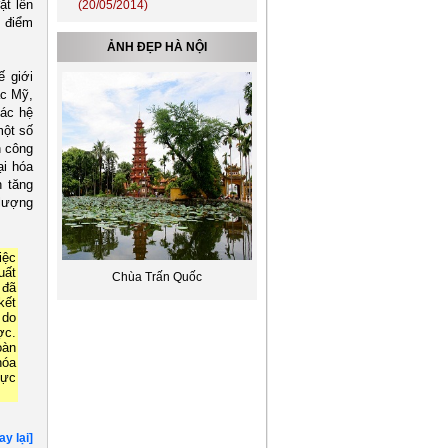
ặt lên
Phương Tây chính thức loại
u điểm
Nga khỏi G8
(25/03/2014)
Việt Nam và Lào nên kết nối
ẢNH ĐẸP HÀ NỘI
lưới điện quốc gia
(21/11/2022)
ế giới
Đóng điện đường dây 220kV
ắc Mỹ,
Lào Cai - Bảo Thắng, góp
các hệ
phần đảm bảo điện cho miền
một số
Bắc
(04/10/2022)
n công
EVNHANOI góp phần vào
ại hóa
thành công của Đại hội Đảng
bộ Thành phố Hà Nội lần thứ
n tăng
XVII
(19/10/2020)
 lượng
Phó Thủ tướng Hoàng Trung
Hải: EVN chú trọng khen
thưởng các tập thể nhỏ và
iệc
người lao động trực tiếp
(25/08/2015)
uất
Hoa lộc vừng Hồ Gươm
Chùa Trấn Quốc
 đã
Thủ tướng yêu cầu TP HCM
kết
giải quyết ngập nước
 do
(21/08/2015)
ợc.
Để điện đi trước một bước
oàn
(20/08/2015)
hóa
Tổng giám đốc EVN tiếp xã
lực
giao Phó tổng giám đốc Tập
đoàn Formosa
(22/07/2015)
Máy bay chiến đấu Trung
Quốc lượn sát tàu Việt Nam
ay lại]
(20/05/2014)