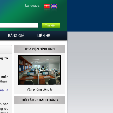
Language:
Tìm kiếm
BẢNG GIÁ
LIÊN HỆ
THƯ VIỆN HÌNH ẢNH
ng tơ
c miền
 thành
Văn phòng công ty
Bộ phận sản xuât
điện tử
ĐỐI TÁC - KHÁCH HÀNG
nh sản
ững ưu