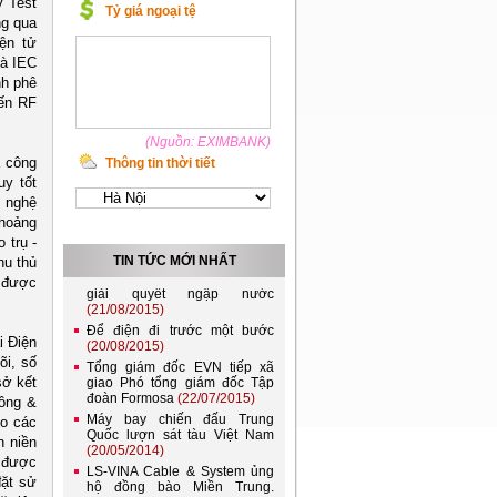
y Test
lưới điện quốc gia
Tỷ giá ngoại tệ
ng qua
(21/11/2022)
ện tử
Đóng điện đường dây 220kV
à IEC
Lào Cai - Bảo Thắng, góp
phần đảm bảo điện cho miền
nh phê
Bắc
(04/10/2022)
yến RF
EVNHANOI góp phần vào
thành công của Đại hội Đảng
(Nguồn: EXIMBANK)
bộ Thành phố Hà Nội lần thứ
a công
XVII
(19/10/2020)
Thông tin thời tiết
uy tốt
Phó Thủ tướng Hoàng Trung
Hải: EVN chú trọng khen
 nghệ
thưởng các tập thể nhỏ và
khoảng
người lao động trực tiếp
 trụ -
(25/08/2015)
TIN TỨC MỚI NHẤT
hu thủ
Thủ tướng yêu cầu TP HCM
m được
giải quyết ngập nước
(21/08/2015)
Để điện đi trước một bước
(20/08/2015)
i Điện
Tổng giám đốc EVN tiếp xã
õi, số
giao Phó tổng giám đốc Tập
sở kết
đoàn Formosa
(22/07/2015)
hông &
Máy bay chiến đấu Trung
ho các
Quốc lượn sát tàu Việt Nam
(20/05/2014)
n niền
LS-VINA Cable & System ủng
 được
hộ đồng bào Miền Trung.
đặt sử
(20/05/2014)