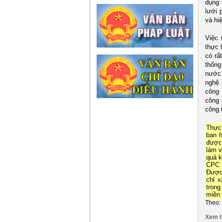
dụng 
lưới 
và hi
Việc 
thực 
có rấ
thống
nước 
nghệ 
công 
công 
công 
Thực
ban h
được
làm v
quả k
CPC 
Được 
chỉ 
trong
miền 
Theo:
Xem t