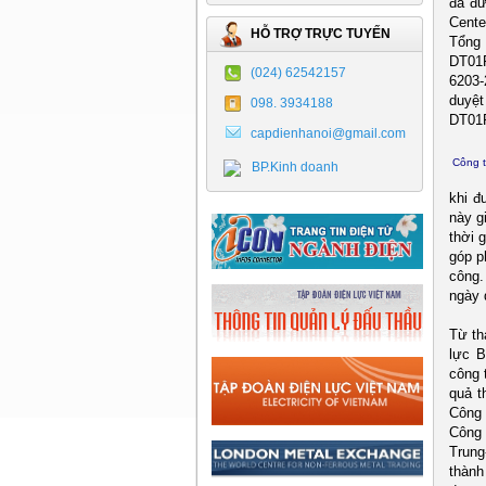
đã đư
Cente
HỖ TRỢ TRỰC TUYẾN
Tổng
DT01P
(024) 62542157
6203-
duyệt
098. 3934188
DT01
capdienhanoi@gmail.com
Công t
BP.Kinh doanh
khi đ
này g
thời 
góp p
công.
ngày
Từ th
lực B
công 
quả t
Công 
Công 
Trung
thành