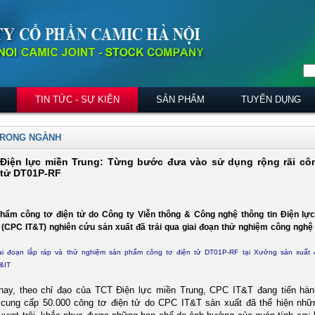
TIN TỨC - SỰ KIỆN
SẢN PHẨM
TUYỂN DỤNG
TRONG NGÀNH
Điện lực miền Trung: Từng bước đưa vào sử dụng rộng rãi cô
 tử DT01P-RF
hẩm công tơ điện tử do Công ty Viễn thông & Công nghệ thông tin Điện lự
 (CPC IT&T) nghiên cứu sản xuất đã trải qua giai đoạn thử nghiệm công nghệ
ai đoạn lắp ráp và thử nghiệm sản phẩm công tơ điện tử DT01P-RF tại Xưởng sản xuất 
&IT
nay, theo chỉ đạo của TCT Điện lực miền Trung, CPC IT&T đang tiến hà
 cung cấp 50.000 công tơ điện tử do CPC IT&T sản xuất đã thể hiện nh