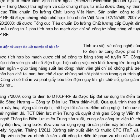
ợc một tổ chức kiểm định nước ngoài (Shenzen Electronic product Qualit
r – Trung Quốc) thử nghiệm và cấp chứng nhận, từ mẫu được đăng ký thô
 cục Tiêu chuẩn Đo lường Chất lượng Việt Nam. Sản phẩm công to đi
-RF đã được chứng nhận phù hợp Tiêu chuẩn Việt Nam TCVN7589; 2007 v
20:2003; đã được Tổng cục Tiêu chuẩn Đo lường Chất lượng cấp Quyết đị
 mẫu công tơ 1 pha tích hợp bo mạch đọc chỉ số công tơ bằng sóng vô tu
P-RF.
Tính ưu việt về công nghệ củ
ơ điện tử được lắp đặt tại một số hộ dân
tơ điện tử càng được phát h
ược tích hợp bo mạch được chỉ số công tơ bằng sóng vô tuyến RF. Công
iúp nhân viên ghi chỉ số điện thực hiện công việc với khối lượng lớn trong 
gian ngắn – giúp tăng năng suất lao động; nhân viên ghi chỉ số không phải trèo
hần hạn chế tai nạn; hạn chế được những sai sót phát sinh trong quá trình g
 Cũng vì có thể in và phát giấy báo tiền điện ngay khi ghi chữ số, giúp giả
 dư nợ…
áng 7/2009, công tơ điện tử DT01P-RF đã được lắp đặt sử dụng thí điểm tạ
ắc Sông Hương – Công ty Điện lực Thừa thiên-Huế. Qua quá trình theo d
tơ này hoạt động rất ổn định, thể hiện tốt các ưu điểm công nghệ. Trên cơ 
hử nghiệm đó, TCT Điện lực miền Trung đã quyết định giao Công ty Viễn t
nghệ Thông tin Điện lực miền Trung sản xuất, cung cấp công tơ điện tử c
ty điện lực, từng bước đưa vào sử dụng rộng rãi sản phẩm này trên địa bà
-tây Nguyên. Tháng 1/2011, Xưởng sản xuất điện tử thuộc CPC IT&T đã
 lập với nhiệm vụ chính là sản xuất công tơ điện tử phục vụ nhu cầu lắp 