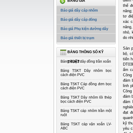
điểm 
BẢNG GIÁ
thể đ
Báo giá dây cáp nhôm
năng;
tơ đi
Báo giá dây cáp đồng
xác c
năng,
Báo giá Phụ kiện đường dây
nhỏ, 
do nhi
Báo giá thiết bị trạm
Sản p
BẢNG THÔNG SỐ KỸ
bộ, c
tiến 
Bảng TSKT dây đồng trần xoắn
THUẬT
DT03P
ẩm ca
Bảng TSKT Dây nhôm bọc
cách điện PVC
Công 
đảm b
Bảng TSKT Cáp đồng đơn bọc
linh 
cách điện PVC
Công 
đảm b
Bảng TSKT Dây nhôm lõi thép
bọc cách điện PVC
đảm b
nghiê
Bảng TSKT cáp nhôm trần một
đạt đ
ruột
quanh
kỹ th
Bảng TSKT cáp vặn xoắn LV-
ABC
yêu c