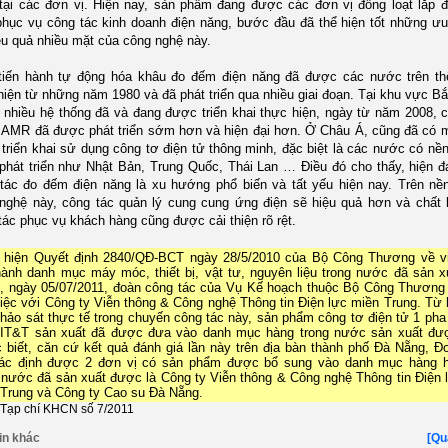
tại các đơn vị. Hiện nay, sản phẩm đang được các đơn vị đồng loạt lắp đ
phục vụ công tác kinh doanh điện năng, bước đầu đã thể hiện tốt những ư
ệu quả nhiều mặt của công nghệ này.
tiến hành tự động hóa khâu đo đếm điện năng đã được các nước trên th
hiện từ những năm 1980 và đã phát triển qua nhiều giai đoạn. Tại khu vực B
t nhiều hệ thống đã và đang được triển khai thực hiện, ngày từ năm 2008, 
 AMR đã được phát triển sớm hơn và hiện đại hơn. Ở Châu Á, cũng đã có 
triển khai sử dụng công tơ điện tử thông minh, đặc biệt là các nước có nề
phát triển như Nhật Bản, Trung Quốc, Thái Lan … Điều đó cho thấy, hiện đ
tác đo đếm điện năng là xu hướng phổ biến và tất yếu hiện nay. Trên nề
nghệ này, công tác quản lý cung cung ứng điện sẽ hiệu quả hơn và chất
tác phục vụ khách hàng cũng được cải thiện rõ rệt.
 hiện Quyết định 2840/QĐ-BCT ngày 28/5/2010 của Bộ Công Thương về v
ành danh mục máy móc, thiết bị, vật tư, nguyên liệu trong nước đã sản x
, ngày 05/07/2011, đoàn công tác của Vụ Kế hoạch thuộc Bộ Công Thương
iệc với Công ty Viễn thông & Công nghệ Thông tin Điện lực miền Trung. Từ 
hảo sát thực tế trong chuyến công tác này, sản phẩm công tơ điện tử 1 pha
IT&T sản xuất đã được đưa vào danh mục hàng trong nước sản xuất đư
biết, căn cứ kết quả đánh giá lần này trên địa bàn thành phố Đà Nẵng, Đ
xác định được 2 đơn vị có sản phẩm được bổ sung vào danh mục hàng 
 nước đã sản xuất được là Công ty Viễn thông & Công nghệ Thông tin Điện 
Trung và Công ty Cao su Đà Nẵng.
 Tạp chí KHCN số 7/2011
in khác
[Qu