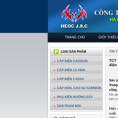
TRANG CHỦ
GIỚI THIỆU
TIN 
LOẠI SẢN PHẨM
TCT 
CÁP ĐIỆN CADISUN
điện
CÁP ĐIỆN LS VINA
CÁP ĐIỆN CADIVI
Sản p
Trung
CÁP HÀN, CAO SU SAMWON
công.
Các gi
PHỤ KIỆN ĐƯỜNG DÂY
CPC IT
SAN PHAM MOI
Hiện 
xuất,