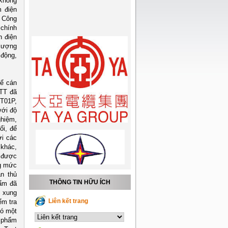
 không
m điện
, Công
 chính
n điện
 lượng
 động,
hể cán
TT đã
DT01P,
với độ
ghiệm,
ổi, để
ới các
 khác,
g được
ng mức
n thủ
THÔNG TIN HỮU ÍCH
hẩm đã
g xung
Liên kết trang
ểm tra
có một
n phẩm
Việt Nam và Lào nên kết nối