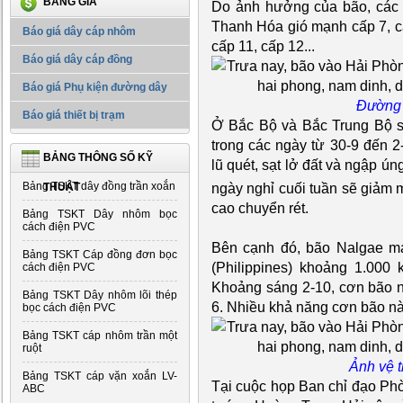
BẢNG GIÁ
Do ảnh hưởng của bão, các 
Thanh Hóa gió mạnh cấp 7, cấ
Báo giá dây cáp nhôm
cấp 11, cấp 12...
Báo giá dây cáp đồng
Báo giá Phụ kiện đường dây
Đường 
Báo giá thiết bị trạm
Ở Bắc Bộ và Bắc Trung Bộ s
trong các ngày từ 30-9 đến
BẢNG THÔNG SỐ KỸ
lũ quét, sạt lở đất và ngập ú
Bảng TSKT dây đồng trần xoắn
ngày nghỉ cuối tuần sẽ giảm 
THUẬT
cao chuyển rét.
Bảng TSKT Dây nhôm bọc
cách điện PVC
Bên cạnh đó, bão Nalgae m
Bảng TSKT Cáp đồng đơn bọc
(Philippines) khoảng 1.000
cách điện PVC
Khoảng sáng 2-10, cơn bão n
Bảng TSKT Dây nhôm lõi thép
6. Nhiều khả năng cơn bão nà
bọc cách điện PVC
Bảng TSKT cáp nhôm trần một
ruột
Ảnh vệ t
Bảng TSKT cáp vặn xoắn LV-
Tại cuộc họp Ban chỉ đạo Phò
ABC