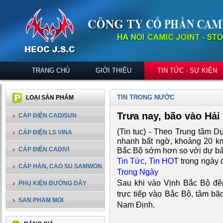
TRANG CHỦ
GIỚI THIỆU
TIN TỨC - SỰ KIỆN
TIN TRONG NƯỚC
LOẠI SẢN PHẨM
Trưa nay, bão vào Hả
CÁP ĐIỆN CADISUN
(Tin tuc) - Theo Trung tâm D
CÁP ĐIỆN LS VINA
nhanh bất ngờ, khoảng 20 km
CÁP ĐIỆN CADIVI
Bắc Bộ sớm hơn so với dự bá
Tin Tức
,
Tin HOT
trong ngày đ
CÁP HÀN, CAO SU SAMWON
Trong Ngày
Sau khi vào Vịnh Bắc Bộ đêm
PHỤ KIỆN ĐƯỜNG DÂY
trực tiếp vào Bắc Bộ, tâm bã
SAN PHAM MOI
Nam Định.