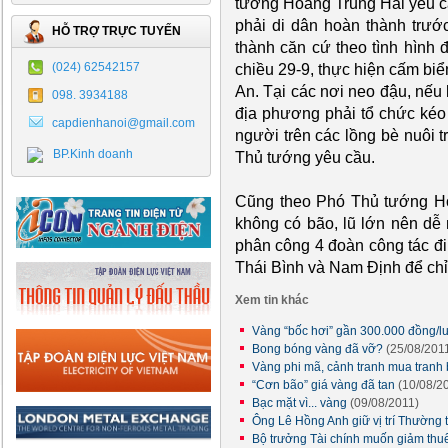
tướng Hoàng Trung Hải yêu c
phải di dân hoàn thành trướ
HỖ TRỢ TRỰC TUYẾN
thành căn cứ theo tình hình 
(024) 62542157
chiều 29-9, thực hiện cấm bi
An. Tại các nơi neo đậu, nếu 
098. 3934188
địa phương phải tổ chức kéo 
capdienhanoi@gmail.com
người trên các lồng bè nuôi 
BP.Kinh doanh
Thủ tướng yêu cầu.
Cũng theo Phó Thủ tướng Ho
không có bão, lũ lớn nên dễ
phân công 4 đoàn công tác đ
Thái Bình và Nam Định để chỉ
Xem tin khác
Vàng “bốc hơi” gần 300.000 đồng/
Bong bóng vàng đã vỡ?
(25/08/201
Vàng phi mã, cảnh tranh mua tranh 
“Cơn bão” giá vàng đã tan
(10/08/2
Bạc mặt vì... vàng
(09/08/2011)
Ông Lê Hồng Anh giữ vị trí Thường 
Bộ trưởng Tài chính muốn giảm thu