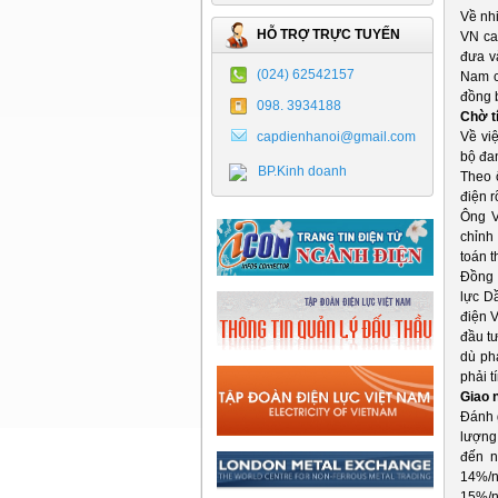
Về nh
HỖ TRỢ TRỰC TUYẾN
VN ca
đưa v
(024) 62542157
Nam c
đồng b
098. 3934188
Chờ t
capdienhanoi@gmail.com
Về vi
bộ đan
BP.Kinh doanh
Theo 
điện r
Ông V
chỉnh 
toán t
Đồng 
lực Dầ
điện 
đầu t
dù ph
phải t
Giao 
Đánh 
lượng
đến n
14%/n
15%/n