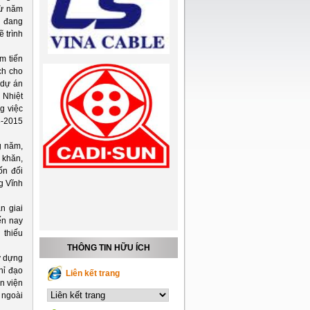
từ năm
N đang
ẽ trình
m tiến
ch cho
 dự án
 Nhiệt
g việc
3-2015
g năm,
 khăn,
ốn đối
g Vĩnh
n giai
ến nay
 thiếu
THÔNG TIN HỮU ÍCH
y dựng
hỉ đạo
Liên kết trang
n viện
 ngoài