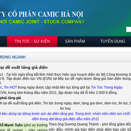
TIN TỨC - SỰ KIỆN
SẢN PHẨM
TUYỂN DỤNG
TRONG NGÀNH
ại đề xuất tăng giá điện
uc) - Tại hội nghị tổng kết tình hình thực hiện quy hoạch điện do Bộ Công thương 
-9, Tập đoàn điện lực VN (EVN) lại tiếp tục đề nghị được tăng giá bán điện trong
1.
ức
,
Tin HOT
trong ngày được cập nhật liên tục từng giờ tại
Tin Tức Trong Ngày
VN, trong tám tháng đầu năm 2011, tập đoàn này đã lỗ trên 2.000 tỉ đồng.
phải tăng giá
 tiêu dùng lại đứng trước sức ép điện tăng giá. Trong ảnh: nhân viên điện lực chốt 
điện trong đợt tăng giá điện đầu năm 2011
Theo ông Dương Quang Thành - phó tổng giám đố
Đỗ Mạnh Tuấn
(phó vụ trưởng
việc điều chỉnh giá bán điện phải đảm bảo cân b
inh tế ngành - Văn phòng