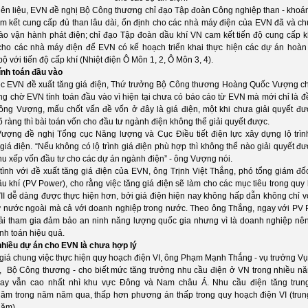
iên liệu, EVN đề nghị Bộ Công thương chỉ đạo Tập đoàn Công nghiệp than - khoá
m kết cung cấp đủ than lâu dài, ổn định cho các nhà máy điện của EVN đã và ch
ào vận hành phát điện; chỉ đạo Tập đoàn dầu khí VN cam kết tiến độ cung cấp k
ho các nhà máy điện để EVN có kế hoạch triển khai thực hiện các dự án hoàn
ộ với tiến độ cấp khí (Nhiệt điện Ô Môn 1, 2, Ô Môn 3, 4).
ính toán đầu vào
ệc EVN đề xuất tăng giá điện, Thứ trưởng Bộ Công thương Hoàng Quốc Vượng c
g chờ EVN tính toán đầu vào vì hiện tại chưa có báo cáo từ EVN mà mới chỉ là đề
ông Vượng, mấu chốt vấn đề vốn ở đây là giá điện, một khi chưa giải quyết đư
õ ràng thì bài toán vốn cho đầu tư ngành điện không thể giải quyết được.
ượng đề nghị Tổng cục Năng lượng và Cục Điều tiết điện lực xây dựng lộ trìn
giá điện. “Nếu không có lộ trình giá điện phù hợp thì không thể nào giải quyết đư
hu xếp vốn đầu tư cho các dự án ngành điện” - ông Vượng nói.
tình với đề xuất tăng giá điện của EVN, ông Trịnh Việt Thắng, phó tổng giám đố
u khí (PV Power), cho rằng việc tăng giá điện sẽ làm cho các mục tiêu trong quy
VII dễ dàng được thực hiện hơn, bởi giá điện hiện nay không hấp dẫn không chỉ v
ư nước ngoài mà cả với doanh nghiệp trong nước. Theo ông Thắng, ngay với PV 
ải tham gia đảm bảo an ninh năng lượng quốc gia nhưng vì là doanh nghiệp nê
ính toán hiệu quả.
nhiều dự án cho EVN là chưa hợp lý
giá chung việc thực hiện quy hoạch điện VI, ông Phạm Mạnh Thắng - vụ trưởng V
, Bộ Công thương - cho biết mức tăng trưởng nhu cầu điện ở VN trong nhiều n
ay vẫn cao nhất nhì khu vực Đông và Nam châu Á. Nhu cầu điện tăng trun
ăm trong năm năm qua, thấp hơn phương án thấp trong quy hoạch điện VI (trun
ăm).