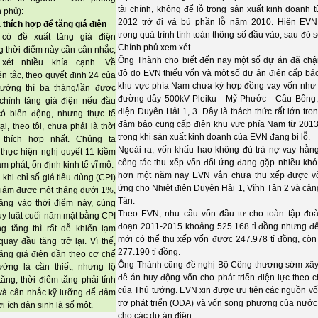
tài chính, không để lỗ trong sản xuất kinh doanh 
 phủ):
2012 trở đi và bù phần lỗ năm 2010. Hiện EV
thích hợp để tăng giá điện
trong quá trình tính toán thông số đầu vào, sau đó s
có đề xuất tăng giá điện
Chính phủ xem xét.
 thời điểm này cần cân nhắc,
Ông Thành cho biết đến nay một số dự án đã chậ
xét nhiều khía cạnh. Về
độ do EVN thiếu vốn và một số dự án điện cấp bá
n tắc, theo quyết định 24 của
khu vực phía Nam chưa ký hợp đồng vay vốn như
tướng thì ba tháng/lần được
đường dây 500kV Pleiku - Mỹ Phước - Cầu Bông,
chỉnh tăng giá điện nếu đầu
điện Duyên Hải 1, 3. Đây là thách thức rất lớn tron
có biến động, nhưng thực tế
đảm bảo cung cấp điện khu vực phía Nam từ 201
tại, theo tôi, chưa phải là thời
trong khi sản xuất kinh doanh của EVN đang bị lỗ.
 thích hợp nhất. Chúng ta
Ngoài ra, vốn khấu hao không đủ trả nợ vay hằn
thực hiện nghị quyết 11 kiềm
công tác thu xếp vốn đối ứng đang gặp nhiều khó
ạm phát, ổn định kinh tế vĩ mô.
hơn một năm nay EVN vẫn chưa thu xếp được v
 khi chỉ số giá tiêu dùng (CPI)
ứng cho Nhiệt điện Duyên Hải 1, Vĩnh Tân 2 và cản
iảm được một tháng dưới 1%,
Tân.
ăng vào thời điểm này, cùng
Theo EVN, nhu cầu vốn đầu tư cho toàn tập đoà
uy luật cuối năm mặt bằng CPI
đoạn 2011-2015 khoảng 525.168 tỉ đồng nhưng đ
g tăng thì rất dễ khiến lạm
mới có thể thu xếp vốn được 247.978 tỉ đồng, còn
quay đầu tăng trở lại. Vì thế,
277.190 tỉ đồng.
tăng giá điện dần theo cơ chế
Ông Thành cũng đề nghị Bộ Công thương sớm xâ
rường là cần thiết, nhưng lộ
đề án huy động vốn cho phát triển điện lực theo c
 tăng, thời điểm tăng phải tính
của Thủ tướng. EVN xin được ưu tiên các nguồn vố
và cân nhắc kỹ lưỡng để đảm
trợ phát triển (ODA) và vốn song phương của nước
ợi ích dân sinh là số một.
cho các dự án điện.