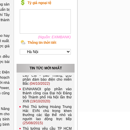
Tỷ giá ngoại tệ
ng sản
uẩn bị
hí Tây
 thành
ho hay
(Nguồn: EXIMBANK)
 xuất.
Thông tin thời tiết
ợc giá
Việt Nam và Lào nên kết nối
h điều
lưới điện quốc gia
ợc bài
(21/11/2022)
TIN TỨC MỚI NHẤT
Đóng điện đường dây 220kV
c Điện
Lào Cai - Bảo Thắng, góp
phần đảm bảo điện cho miền
 hoạch
Bắc
(04/10/2022)
ới nhà
EVNHANOI góp phần vào
Power,
thành công của Đại hội Đảng
n cũng
bộ Thành phố Hà Nội lần thứ
XVII
(19/10/2020)
Phó Thủ tướng Hoàng Trung
Hải: EVN chú trọng khen
ụ Năng
thưởng các tập thể nhỏ và
ăm cho
người lao động trực tiếp
g bình
(25/08/2015)
g bình
Thủ tướng yêu cầu TP HCM
giải quyết ngập nước