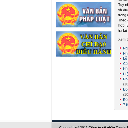
Tuy n
và đư
trong 
Theo 
hợp l
trả lạ
Xem t
Ng
Nh
Lễ
Cô
Hò
Hi
Ph
(1
Đó
(1
Đó
7 
Copyright (c) 2011
Công ty cổ phần Camic 