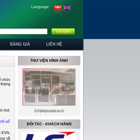
Language:
Tìm kiếm
BẢNG GIÁ
LIÊN HỆ
THƯ VIỆN HÌNH ẢNH
tổ chức
 tháng
Bộ phận sản xuât
Kho cáp bọc
chỉ số
ĐỐI TÁC - KHÁCH HÀNG
c EVN,
ằng về