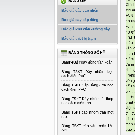
BẢNG GIÁ
Chính
Chưa 
Báo giá dây cáp nhôm
EVN 
Báo giá dây cáp đồng
nhưng
xem 
Báo giá Phụ kiện đường dây
nguyê
Thủ 
Báo giá thiết bị trạm
điều 
vào 
BẢNG THÔNG SỐ KỸ
hiện 
điểm
Bảng TSKT dây đồng trần xoắn
THUẬT
đang 
chế l
Bảng TSKT Dây nhôm bọc
Trong
cách điện PVC
vừa g
Bảng TSKT Cáp đồng đơn bọc
nếu t
cách điện PVC
với q
thườn
Bảng TSKT Dây nhôm lõi thép
phát 
bọc cách điện PVC
việc 
Bảng TSKT cáp nhôm trần một
thị t
ruột
trình
toán 
Bảng TSKT cáp vặn xoắn LV-
bảo l
ABC