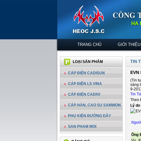
TRANG CHỦ
GIỚI THIỆU
TIN 
LOẠI SẢN PHẨM
EVN l
CÁP ĐIỆN CADISUN
(Tin t
CÁP ĐIỆN LS VINA
sáng 8
9-201
Tin T
CÁP ĐIỆN CADIVI
Theo E
CÁP HÀN, CAO SU SAMWON
Lý do 
PHỤ KIỆN ĐƯỜNG DÂY
Người
SAN PHAM MOI
Ông 
Vụ K