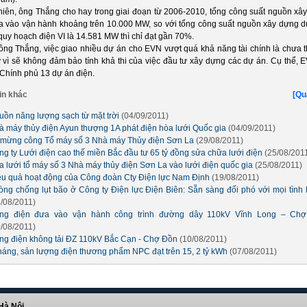
hiên, ông Thắng cho hay trong giai đoạn từ 2006-2010, tổng công suất nguồn xâ
a vào vận hành khoảng trên 10.000 MW, so với tổng công suất nguồn xây dựng d
quy hoạch điện VI là 14.581 MW thì chỉ đạt gần 70%.
ông Thắng, việc giao nhiều dự án cho EVN vượt quá khả năng tài chính là chưa t
ý vì sẽ không đảm bảo tính khả thi của việc đầu tư xây dựng các dự án. Cụ thể, 
i Chính phủ 13 dự án điện.
in khác
[Qu
uồn năng lượng sạch từ mặt trời
(04/09/2011)
à máy thủy điện Ayun thượng 1A phát điện hòa lưới Quốc gia
(04/09/2011)
 mừng công Tổ máy số 3 Nhà máy Thủy điện Sơn La
(29/08/2011)
ng ty Lưới điện cao thế miền Bắc đầu tư 65 tỷ đồng sửa chữa lưới điện
(25/08/201
a lưới tổ máy số 3 Nhà máy thủy điện Sơn La vào lưới điện quốc gia
(25/08/2011)
ệu quả hoạt động của Công đoàn Cty Điện lực Nam Định
(19/08/2011)
òng chống lụt bão ở Công ty Điện lực Điện Biên: Sẵn sàng đối phó với mọi tình
8/08/2011)
ng điện đưa vào vận hành công trình đường dây 110kV Vĩnh Long – Chợ
0/08/2011)
ng điện không tải ĐZ 110kV Bắc Cạn - Chợ Đồn
(10/08/2011)
tháng, sản lượng điện thương phẩm NPC đạt trên 15, 2 tỷ kWh
(07/08/2011)
Hà Nội.