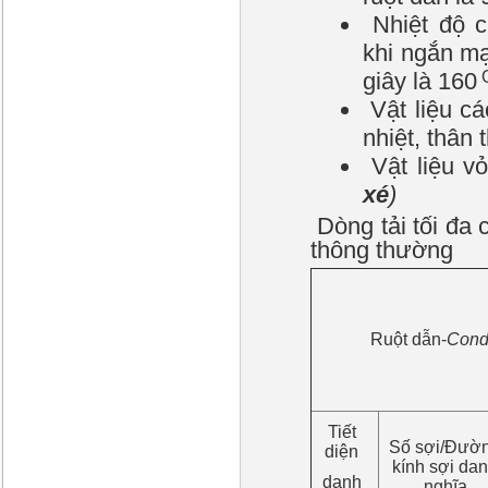
Nhiệt độ c
khi ngắn mạ
giây là 160
Vật liệu cá
nhiệt, thân 
Vật liệu v
xé
)
Dòng tải tối đa
thông thường
Ruột dẫn-
Cond
Tiết
Số sợi/Đườ
diện
kính sợi da
danh
nghĩa