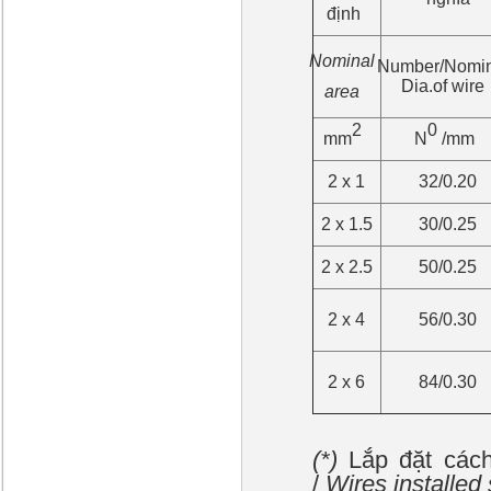
định
Nominal
Number/Nomin
Dia.of wire
area
2
0
mm
N
/mm
2 x 1
32/0.20
2 x 1.5
30/0.25
2 x 2.5
50/0.25
2 x 4
56/0.30
2 x 6
84/0.30
(*)
Lắp đặt cách
/
Wires installed 