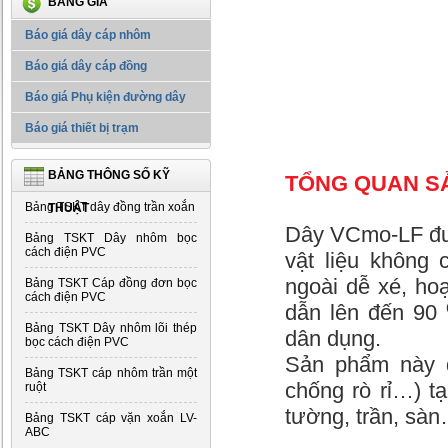
BẢNG GIÁ
Báo giá dây cáp nhôm
Báo giá dây cáp đồng
Báo giá Phụ kiện đường dây
Báo giá thiết bị trạm
BẢNG THÔNG SỐ KỸ
TỔNG QUAN S
Bảng TSKT dây đồng trần xoắn
THUẬT
Dây VCmo-LF đượ
Bảng TSKT Dây nhôm bọc
cách điện PVC
vật liệu không 
ngoài dễ xé, hoạ
Bảng TSKT Cáp đồng đơn bọc
cách điện PVC
dẫn lên đến 90
Bảng TSKT Dây nhôm lõi thép
dân dụng.
bọc cách điện PVC
Sản phẩm này đ
Bảng TSKT cáp nhôm trần một
chống rò rỉ…) tạ
ruột
tường, trần, sàn
Bảng TSKT cáp vặn xoắn LV-
ABC