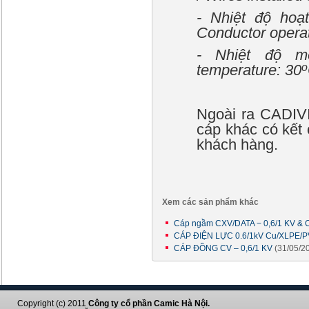
- Nhiệt độ hoạ
Conductor operat
- Nhiệt độ mô
o
temperature: 30
Ngoài ra CADIVI
cáp khác có kết 
khách hàng.
Xem các sản phẩm khác
Cáp ngầm CXV/DATA − 0,6/1 KV & 
CÁP ĐIỆN LỰC 0.6/1kV Cu/XLPE/
CÁP ĐỒNG CV – 0,6/1 KV
(31/05/2
Copyright (c) 2011
Công ty cổ phần Camic Hà Nội.