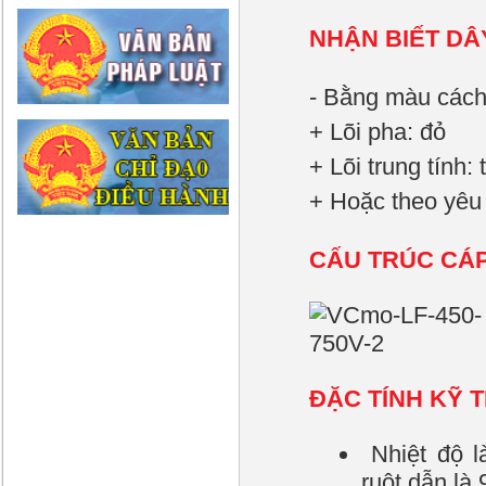
NHẬN BIẾT DÂ
- Bằng màu cách
+ Lõi pha: đỏ
+ Lõi trung tính:
+ Hoặc theo yêu
CẤU TRÚC CÁ
ĐẶC TÍNH KỸ 
Nhiệt độ l
ruột dẫn là 