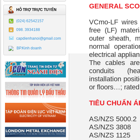
GENERAL SCO
HỖ TRỢ TRỰC TUYẾN
VCmo-LF wires 
(024) 62542157
free (LF) materia
098. 3934188
outer sheath, m
capdienhanoi@gmail.com
normal operati
BP.Kinh doanh
electrical applia
The cables are
conduits (hea
installation posi
or floors…; rate
TIÊU CHUẨN Á
AS/NZS 5000.2
AS/NZS 3808
AS/NZS 1125