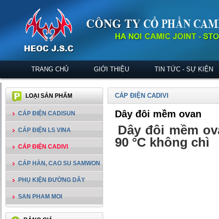
TRANG CHỦ
GIỚI THIỆU
TIN TỨC - SỰ KIỆN
CÁP ĐIỆN CADIVI
LOẠI SẢN PHẨM
Dây đôi mềm ovan
CÁP ĐIỆN CADISUN
Dây đôi mềm ova
CÁP ĐIỆN LS VINA
90 °C không chì
CÁP ĐIỆN CADIVI
CÁP HÀN, CAO SU SAMWON
PHỤ KIỆN ĐƯỜNG DÂY
SAN PHAM MOI