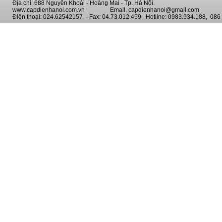
Địa chỉ: 688 Nguyễn Khoái - Hoàng Mai - Tp. Hà Nội.
www.capdienhanoi.com.vn Email. capdienhanoi@gmail.com
Điện thoại: 024.62542157 - Fax: 04.73.012.459 Hotline: 0983.934.188, 086