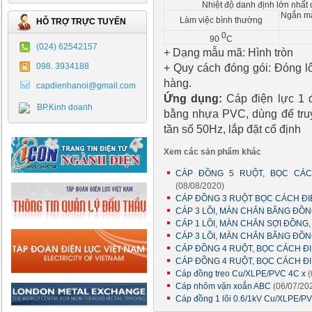
Nhiệt độ danh định lớn nhất 
Ngắn mạc
Làm việc bình thường
HỖ TRỢ TRỰC TUYẾN
0
90
C
(024) 62542157
+ Dạng mẫu mã: Hình tròn
+ Quy cách đóng gói: Đóng l
098. 3934188
hàng.
capdienhanoi@gmail.com
Ứng dụng:
Cáp điện lực 1 đ
BP.Kinh doanh
bằng nhựa PVC, dùng để truyề
tần số 50Hz, lắp đặt cố định
Xem các sản phẩm khác
CÁP ĐỒNG 5 RUỘT, BỌC CÁCH
(08/08/2020)
CÁP ĐỒNG 3 RUỘT BỌC CÁCH ĐI
CÁP 3 LÕI, MÀN CHẮN BĂNG ĐỒNG
CÁP 1 LÕI, MÀN CHẮN SỢI ĐỒNG, 
CÁP 3 LÕI, MÀN CHẮN BĂNG ĐỒNG
CÁP ĐỒNG 4 RUỘT, BỌC CÁCH Đ
CÁP ĐỒNG 4 RUỘT, BỌC CÁCH Đ
Cáp đồng treo Cu/XLPE/PVC 4C x
(
Cáp nhôm vặn xoắn ABC
(06/07/20
Cáp đồng 1 lõi 0.6/1kV Cu/XLPE/