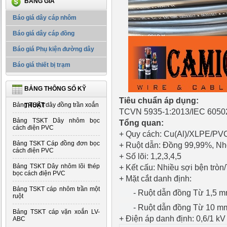
BẢNG GIÁ
Báo giá dây cáp nhôm
Báo giá dây cáp đồng
Báo giá Phụ kiện đường dây
Báo giá thiết bị trạm
BẢNG THÔNG SỐ KỸ
Tiêu chuẩn áp dụng:
Bảng TSKT dây đồng trần xoắn
THUẬT
TCVN 5935-1:2013/IEC 6050
Bảng TSKT Dây nhôm bọc
Tổng quan:
cách điện PVC
+ Quy cách: Cu(Al)/XLPE/PV
Bảng TSKT Cáp đồng đơn bọc
+ Ruột dẫn: Đồng 99,99%, N
cách điện PVC
+ Số lõi: 1,2,3,4,5
Bảng TSKT Dây nhôm lõi thép
+ Kết cấu: Nhiều sợi bện tròn
bọc cách điện PVC
+ Mặt cắt danh định:
Bảng TSKT cáp nhôm trần một
- Ruột dẫn đồng Từ 1,5 
ruột
- Ruột dẫn đồng Từ 10 m
Bảng TSKT cáp vặn xoắn LV-
+ Điện áp danh định: 0,6/1 kV
ABC