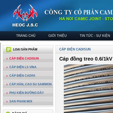
TRANG CHỦ
GIỚI THIỆU
TIN TỨC - SỰ KIỆN
CÁP ĐIỆN CADISUN
LOẠI SẢN PHẨM
Cáp đồng treo 0.6/1k
CÁP ĐIỆN CADISUN
CÁP ĐIỆN LS VINA
CÁP ĐIỆN CADIVI
CÁP HÀN, CAO SU SAMWON
PHỤ KIỆN ĐƯỜNG DÂY
SAN PHAM MOI