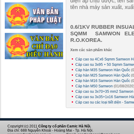
điện áp chịu được, tên sản
tên nhà máy sản xuất, xuấ
0.6/1KV RUBBER INSUA
SQMM SAMWON ELECT
R.O.KOREA.
Xem các sản phẩm khác
Cáp cao su 4Cx6 Sqmm Samwon 
Cáp cao su 3x95 + 50 Sqmm Sam
Cáp hàn M35 Samwon Hàn Quốc
(
Cáp hàn M25 Samwon Hàn Quốc
(
Cáp hàn M16 Samwon Hàn Quốc
(
Cáp hàn M50 Samwon
(01/08/2020
Cáp cao su 3x70+35 mm2 Samwon
Cáp cao su 3x35+1x16 Samwon H
Cáp cao su các loại tiết diện - Sa
Copyright (c) 2011
Công ty cổ phần Camic Hà Nội.
Địa chỉ: 688 Nguyễn Khoái - Hoàng Mai - Tp. Hà Nội.