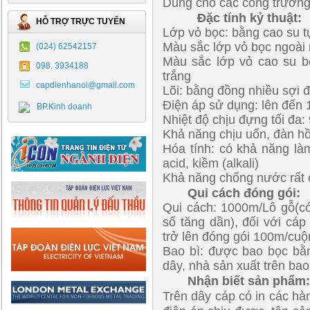
Dùng cho các công trường
Đặc tính kỷ thuật:
HỖ TRỢ TRỰC TUYẾN
Lớp vỏ bọc: bằng cao su t
Màu sắc lớp vỏ bọc ngoài
(024) 62542157
Màu sắc lớp vỏ cao su bê
098. 3934188
trắng
capdienhanoi@gmail.com
Lõi: bằng đồng nhiều sợi
Điện áp sử dụng: lên đến
BP.Kinh doanh
Nhiệt độ chịu đựng tối đa:
Khả năng chịu uốn, đàn hồi
Hóa tính: có khả năng là
acid, kiềm (alkali)
Khả năng chống nước rất 
Qui cách đóng gói:
Qui cách: 1000m/Lô gỗ(có
số tăng dần), đối với cá
trở lên đóng gói 100m/cuộ
Bao bì: được bao bọc bằn
dây, nhà sản xuất trên bao
Nhận biết sản phẩm
Trên dây cáp có in các hàn