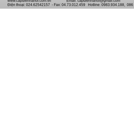
www.capdienhanoi.com.vn Email. capdienhanoi@gmail.com
Điện thoại: 024.62542157 - Fax: 04.73.012.459 Hotline: 0983.934.188, 086