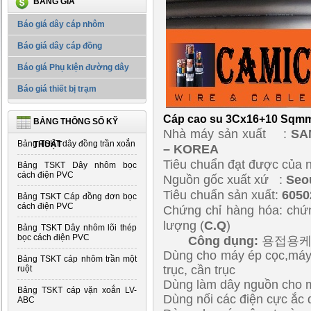
BẢNG GIÁ
Báo giá dây cáp nhôm
Báo giá dây cáp đồng
Báo giá Phụ kiện đường dây
Báo giá thiết bị trạm
Cáp cao su 3Cx16+10 Sqm
BẢNG THÔNG SỐ KỸ
Nhà máy sản xuất :
SA
Bảng TSKT dây đồng trần xoắn
THUẬT
– KOREA
Tiêu chuẩn đạt được của n
Bảng TSKT Dây nhôm bọc
cách điện PVC
Nguồn gốc xuất xứ :
Seo
Tiêu chuẩn sản xuất:
6050
Bảng TSKT Cáp đồng đơn bọc
cách điện PVC
Chứng chỉ hàng hóa: chứn
lượng (
C.Q
)
Bảng TSKT Dây nhôm lõi thép
bọc cách điện PVC
Công dụng:
용접용케
Dùng cho máy ép cọc,máy 
Bảng TSKT cáp nhôm trần một
trục, cần trục
ruột
Dùng làm dây nguồn cho m
Bảng TSKT cáp vặn xoắn LV-
Dùng nối các điện cực ắc 
ABC