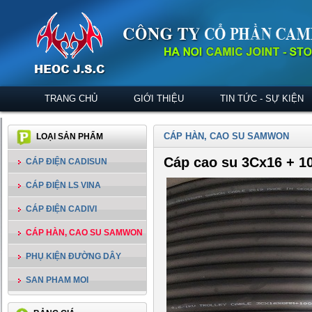
TRANG CHỦ
GIỚI THIỆU
TIN TỨC - SỰ KIỆN
CÁP HÀN, CAO SU SAMWON
LOẠI SẢN PHẨM
Cáp cao su 3Cx16 +
CÁP ĐIỆN CADISUN
CÁP ĐIỆN LS VINA
CÁP ĐIỆN CADIVI
CÁP HÀN, CAO SU SAMWON
PHỤ KIỆN ĐƯỜNG DÂY
SAN PHAM MOI