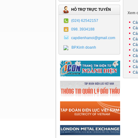
HỖ TRỢ TRỰC TUYẾN
Xem c
(024) 62542157
Cá
Cá
098. 3934188
Cá
capdienhanoi@gmail.com
Cá
Cá
BP.Kinh doanh
Cá
Cá
Cá
Cá
Cá