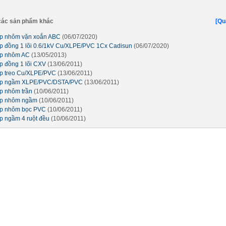
ác sản phẩm khác
[Qu
p nhôm vặn xoắn ABC
(06/07/2020)
p đồng 1 lõi 0.6/1kV Cu/XLPE/PVC 1Cx Cadisun
(06/07/2020)
p nhôm AC
(13/05/2013)
p đồng 1 lõi CXV
(13/06/2011)
p treo Cu/XLPE/PVC
(13/06/2011)
p ngầm XLPE/PVC/DSTA/PVC
(13/06/2011)
p nhôm trần
(10/06/2011)
p nhôm ngầm
(10/06/2011)
p nhôm bọc PVC
(10/06/2011)
p ngầm 4 ruột đều
(10/06/2011)