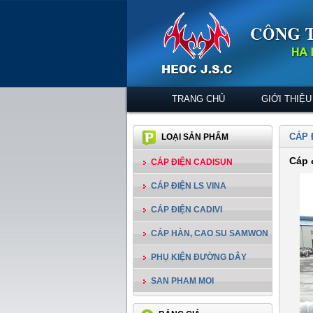
TRANG CHỦ
GIỚI THIỆU
CÁP 
LOẠI SẢN PHẨM
Cáp 
CÁP ĐIỆN CADISUN
CÁP ĐIỆN LS VINA
CÁP ĐIỆN CADIVI
CÁP HÀN, CAO SU SAMWON
PHỤ KIỆN ĐƯỜNG DÂY
SAN PHAM MOI