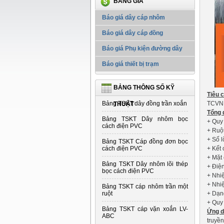
BẢNG GIÁ
Báo giá dây cáp nhôm
Báo giá dây cáp đồng
Báo giá Phụ kiện đường dây
Báo giá thiết bị trạm
BẢNG THÔNG SỐ KỸ
Tiêu 
Bảng TSKT dây đồng trần xoắn
TCVN 
THUẬT
Tổng 
Bảng TSKT Dây nhôm bọc
+ Quy
cách điện PVC
+ Ruộ
+ Số l
Bảng TSKT Cáp đồng đơn bọc
cách điện PVC
+ Kết 
+ Mặt
Bảng TSKT Dây nhôm lõi thép
+ Điện
bọc cách điện PVC
+ Nhiệ
+ Nhiệ
Bảng TSKT cáp nhôm trần một
ruột
+ Dạn
+ Quy
Bảng TSKT cáp vặn xoắn LV-
Ứng d
ABC
truyền