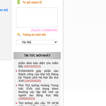
Tỷ giá ngoại tệ
ay lại]
(Nguồn: EXIMBANK)
Thông tin thời tiết
Việt Nam và Lào nên kết nối
lưới điện quốc gia
(21/11/2022)
Đóng điện đường dây 220kV
TIN TỨC MỚI NHẤT
Lào Cai - Bảo Thắng, góp
phần đảm bảo điện cho miền
Bắc
(04/10/2022)
EVNHANOI góp phần vào
thành công của Đại hội Đảng
bộ Thành phố Hà Nội lần thứ
XVII
(19/10/2020)
Phó Thủ tướng Hoàng Trung
Hải: EVN chú trọng khen
thưởng các tập thể nhỏ và
người lao động trực tiếp
(25/08/2015)
Thủ tướng yêu cầu TP HCM
giải quyết ngập nước