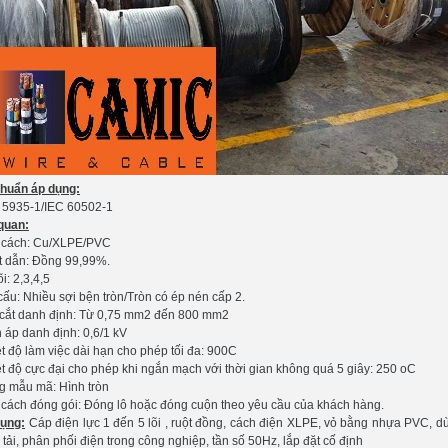
chuẩn áp dụng:
5935-1/IEC 60502-1
quan:
 cách: Cu/XLPE/PVC
t dẫn: Đồng 99,99%.
õi: 2,3,4,5
cấu: Nhiều sợi bện tròn/Tròn có ép nén cấp 2.
 cắt danh định: Từ 0,75 mm2 đến 800 mm2
 áp danh định: 0,6/1 kV
t độ làm việc dài hạn cho phép tối đa: 900C
t độ cực đại cho phép khi ngắn mạch với thời gian không quá 5 giây: 250 oC
g mẫu mã: Hình tròn
 cách đóng gói: Đóng lô hoặc đóng cuộn theo yêu cầu của khách hàng.
ụng:
Cáp điện lực 1 đến 5 lõi , ruột đồng, cách điện XLPE, vỏ bằng nhựa PVC, d
 tải, phân phối điện trong công nghiệp, tần số 50Hz, lắp đặt cố định