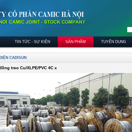
TIN TỨC - SỰ KIỆN
SẢN PHẨM
TUYỂN DỤNG
ĐIỆN CADISUN
đồng treo Cu/XLPE/PVC 4C x