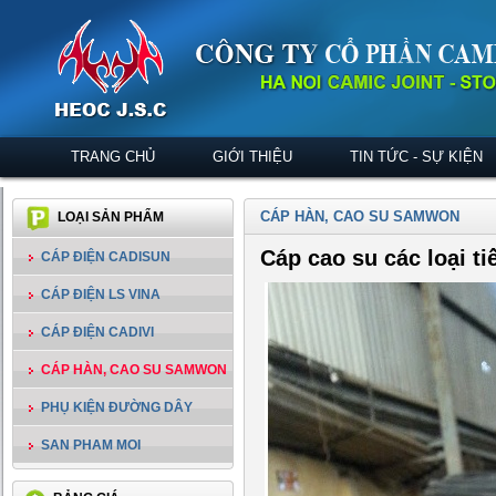
TRANG CHỦ
GIỚI THIỆU
TIN TỨC - SỰ KIỆN
CÁP HÀN, CAO SU SAMWON
LOẠI SẢN PHẨM
Cáp cao su các loại t
CÁP ĐIỆN CADISUN
CÁP ĐIỆN LS VINA
CÁP ĐIỆN CADIVI
CÁP HÀN, CAO SU SAMWON
PHỤ KIỆN ĐƯỜNG DÂY
SAN PHAM MOI