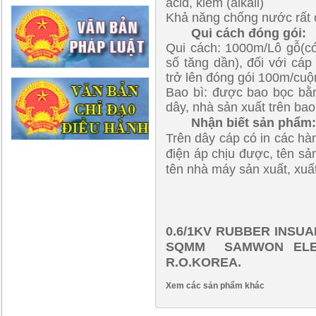
acid, kiềm (alkali)
Khả năng chống nước rất 
Qui cách đóng gói:
Qui cách: 1000m/Lô gỗ(có
số tăng dần), đối với cá
trở lên đóng gói 100m/cuộ
Bao bì: được bao bọc bằn
dây, nhà sản xuất trên bao
Nhận biết sản phẩm
Trên dây cáp có in các hàn
điện áp chịu được, tên sản
tên nhà máy sản xuất, xuấ
0.6/1KV RUBBER INSU
SQMM SAMWON ELECT
R.O.KOREA.
Xem các sản phẩm khác