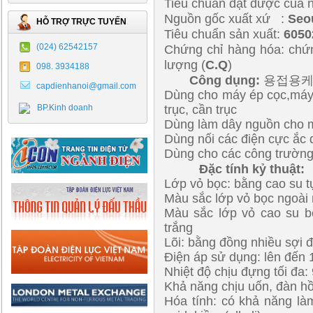
Tiêu chuẩn đạt được của n
Nguồn gốc xuất xứ :
Seo
HỖ TRỢ TRỰC TUYẾN
Tiêu chuẩn sản xuất:
6050
(024) 62542157
Chứng chỉ hàng hóa: chứn
lượng (
C.Q
)
098. 3934188
Công dụng:
용접용케
capdienhanoi@gmail.com
Dùng cho máy ép cọc,máy 
BP.Kinh doanh
trục, cần trục
Dùng làm dây nguồn cho m
Dùng nối các điện cực ắc 
Dùng cho các công trường
Đặc tính kỷ thuật:
Lớp vỏ bọc: bằng cao su t
Màu sắc lớp vỏ bọc ngoài
Màu sắc lớp vỏ cao su bê
trắng
Lõi: bằng đồng nhiều sợi
Điện áp sử dụng: lên đến
Nhiệt độ chịu đựng tối đa:
Khả năng chịu uốn, đàn hồi
Hóa tính: có khả năng là