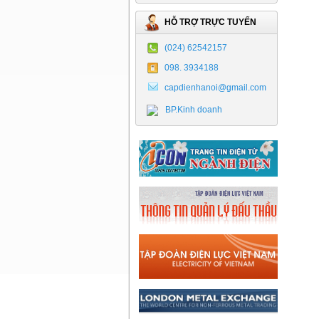
HỖ TRỢ TRỰC TUYẾN
(024) 62542157
098. 3934188
capdienhanoi@gmail.com
BP.Kinh doanh