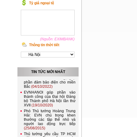
Tỷ giá ngoại tệ
(Nguồn: EXIMBANK)
Thông tin thời tiết
Việt Nam và Lào nên kết nối
lưới điện quốc gia
(21/11/2022)
Đóng điện đường dây 220kV
TIN TỨC MỚI NHẤT
Lào Cai - Bảo Thắng, góp
phần đảm bảo điện cho miền
Bắc
(04/10/2022)
EVNHANOI góp phần vào
thành công của Đại hội Đảng
bộ Thành phố Hà Nội lần thứ
XVII
(19/10/2020)
Phó Thủ tướng Hoàng Trung
Hải: EVN chú trọng khen
thưởng các tập thể nhỏ và
người lao động trực tiếp
(25/08/2015)
Thủ tướng yêu cầu TP HCM
giải quyết ngập nước