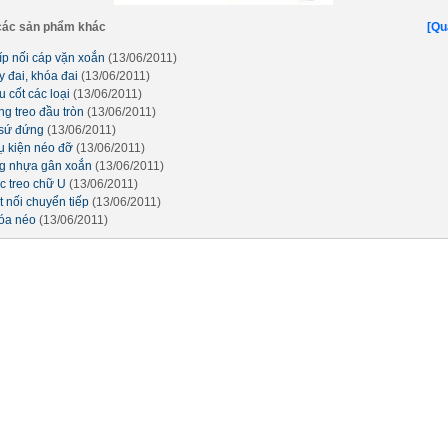
ác sản phẩm khác
[Qu
íp nối cáp vặn xoắn
(13/06/2011)
y đai, khóa đai
(13/06/2011)
 cốt các loại
(13/06/2011)
ng treo đầu tròn
(13/06/2011)
 sứ đứng
(13/06/2011)
ụ kiện néo đỡ
(13/06/2011)
g nhựa gân xoắn
(13/06/2011)
c treo chữ U
(13/06/2011)
t nối chuyển tiếp
(13/06/2011)
óa néo
(13/06/2011)