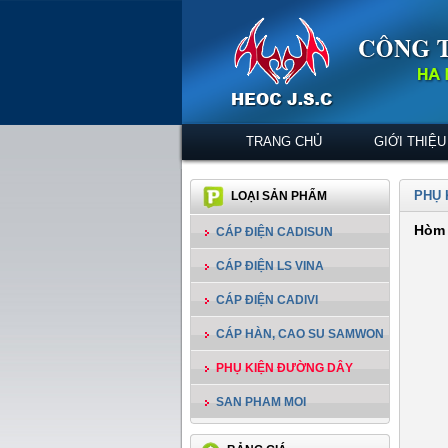
TRANG CHỦ
GIỚI THIỆU
PHỤ 
LOẠI SẢN PHẨM
Hòm 
CÁP ĐIỆN CADISUN
CÁP ĐIỆN LS VINA
CÁP ĐIỆN CADIVI
CÁP HÀN, CAO SU SAMWON
PHỤ KIỆN ĐƯỜNG DÂY
SAN PHAM MOI