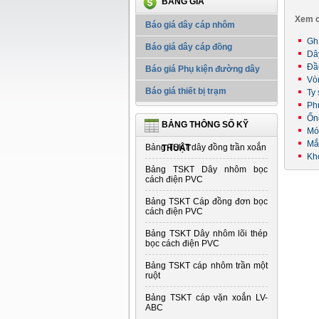
BẢNG GIÁ
Xem c
Báo giá dây cáp nhôm
Gh
Báo giá dây cáp đồng
Dâ
Đầu
Báo giá Phụ kiện đường dây
Vò
Báo giá thiết bị trạm
Ty
Ph
Ốn
BẢNG THÔNG SỐ KỸ
Mó
Mắ
Bảng TSKT dây đồng trần xoắn
THUẬT
Kh
Bảng TSKT Dây nhôm bọc
cách điện PVC
Bảng TSKT Cáp đồng đơn bọc
cách điện PVC
Bảng TSKT Dây nhôm lõi thép
bọc cách điện PVC
Bảng TSKT cáp nhôm trần một
ruột
Bảng TSKT cáp vặn xoắn LV-
ABC