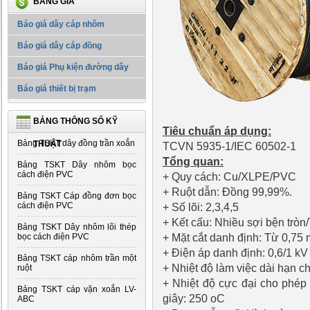
BẢNG GIÁ
Báo giá dây cáp nhôm
Báo giá dây cáp đồng
Báo giá Phụ kiện đường dây
Báo giá thiết bị trạm
BẢNG THÔNG SỐ KỸ
Tiêu chuẩn áp dụng:
Bảng TSKT dây đồng trần xoắn
THUẬT
TCVN 5935-1/IEC 60502-1
Tổng quan:
Bảng TSKT Dây nhôm bọc
cách điện PVC
+ Quy cách: Cu/XLPE/PVC
+ Ruột dẫn: Đồng 99,99%.
Bảng TSKT Cáp đồng đơn bọc
cách điện PVC
+ Số lõi: 2,3,4,5
+ Kết cấu: Nhiều sợi bện tròn
Bảng TSKT Dây nhôm lõi thép
+ Mặt cắt danh định: Từ 0,7
bọc cách điện PVC
+ Điện áp danh định: 0,6/1 kV
Bảng TSKT cáp nhôm trần một
+ Nhiệt độ làm việc dài hạn c
ruột
+ Nhiệt độ cực đại cho phép
Bảng TSKT cáp vặn xoắn LV-
giây: 250 oC
ABC