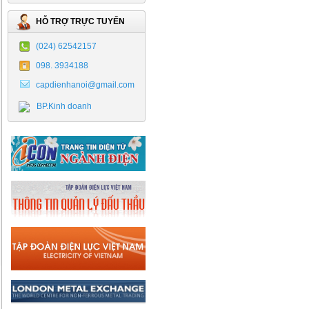
HỖ TRỢ TRỰC TUYẾN
(024) 62542157
098. 3934188
capdienhanoi@gmail.com
BP.Kinh doanh