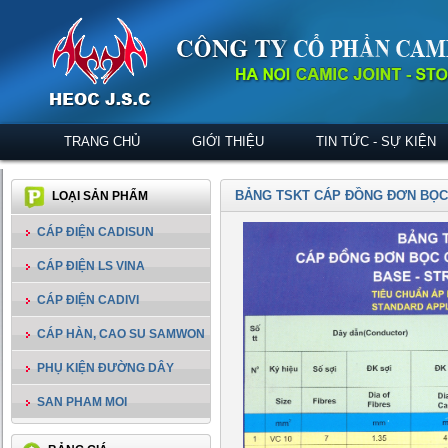
TRANG CHỦ
GIỚI THIỆU
TIN TỨC - SỰ KIỆN
BẢNG TSKT CÁP ĐỒNG ĐƠN BỌC
LOẠI SẢN PHẨM
CÁP ĐIỆN CADISUN
CÁP ĐIỆN LS VINA
CÁP ĐIỆN CADIVI
CÁP HÀN, CAO SU SAMWON
PHỤ KIỆN ĐƯỜNG DÂY
SAN PHAM MOI